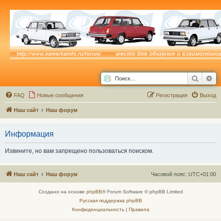
Поиск
Ра
FAQ
Новые сообщения
Р
е
г
и
с
т
р
а
ц
и
я
Выход
Наш сайт
Наш форум
Информация
Извините, но вам запрещено пользоваться поиском.
Наш сайт
Наш форум
Часовой пояс:
UTC+01:00
Создано на основе
phpBB
® Forum Software © phpBB Limited
Русская поддержка phpBB
Конфиденциальность
|
Правила