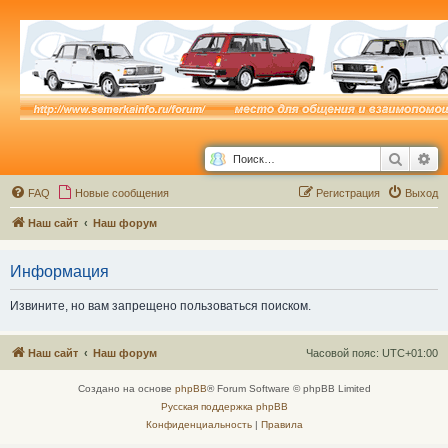
Поиск
Ра
FAQ
Новые сообщения
Р
е
г
и
с
т
р
а
ц
и
я
Выход
Наш сайт
Наш форум
Информация
Извините, но вам запрещено пользоваться поиском.
Наш сайт
Наш форум
Часовой пояс:
UTC+01:00
Создано на основе
phpBB
® Forum Software © phpBB Limited
Русская поддержка phpBB
Конфиденциальность
|
Правила