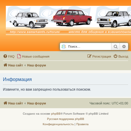
Поиск
Ра
FAQ
Новые сообщения
Р
е
г
и
с
т
р
а
ц
и
я
Выход
Наш сайт
Наш форум
Информация
Извините, но вам запрещено пользоваться поиском.
Наш сайт
Наш форум
Часовой пояс:
UTC+01:00
Создано на основе
phpBB
® Forum Software © phpBB Limited
Русская поддержка phpBB
Конфиденциальность
|
Правила