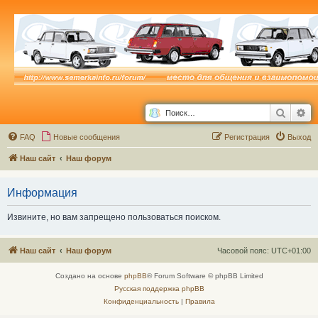
Поиск
Ра
FAQ
Новые сообщения
Р
е
г
и
с
т
р
а
ц
и
я
Выход
Наш сайт
Наш форум
Информация
Извините, но вам запрещено пользоваться поиском.
Наш сайт
Наш форум
Часовой пояс:
UTC+01:00
Создано на основе
phpBB
® Forum Software © phpBB Limited
Русская поддержка phpBB
Конфиденциальность
|
Правила