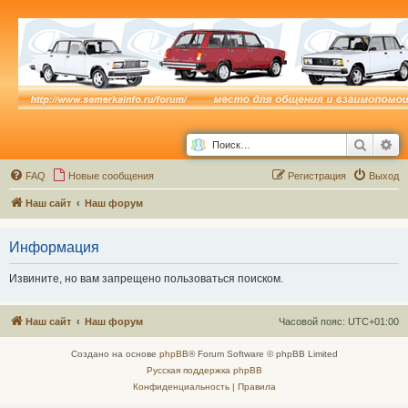
Поиск
Ра
FAQ
Новые сообщения
Р
е
г
и
с
т
р
а
ц
и
я
Выход
Наш сайт
Наш форум
Информация
Извините, но вам запрещено пользоваться поиском.
Наш сайт
Наш форум
Часовой пояс:
UTC+01:00
Создано на основе
phpBB
® Forum Software © phpBB Limited
Русская поддержка phpBB
Конфиденциальность
|
Правила