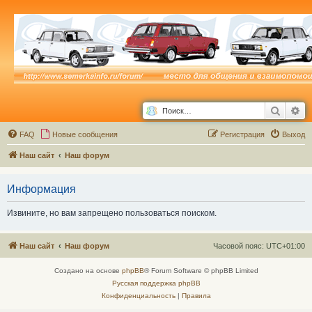
Поиск
Ра
FAQ
Новые сообщения
Р
е
г
и
с
т
р
а
ц
и
я
Выход
Наш сайт
Наш форум
Информация
Извините, но вам запрещено пользоваться поиском.
Наш сайт
Наш форум
Часовой пояс:
UTC+01:00
Создано на основе
phpBB
® Forum Software © phpBB Limited
Русская поддержка phpBB
Конфиденциальность
|
Правила