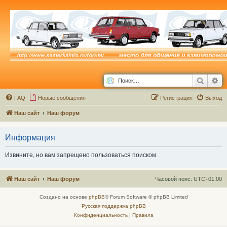
Поиск
Ра
FAQ
Новые сообщения
Р
е
г
и
с
т
р
а
ц
и
я
Выход
Наш сайт
Наш форум
Информация
Извините, но вам запрещено пользоваться поиском.
Наш сайт
Наш форум
Часовой пояс:
UTC+01:00
Создано на основе
phpBB
® Forum Software © phpBB Limited
Русская поддержка phpBB
Конфиденциальность
|
Правила