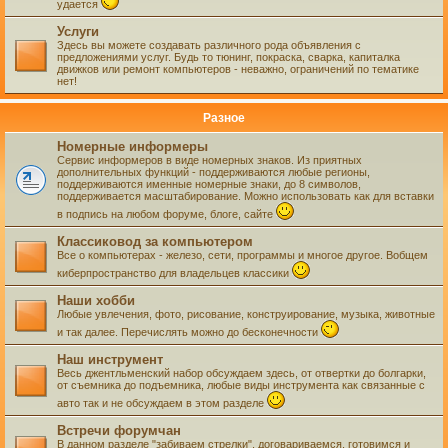
удается
Услуги
Здесь вы можете создавать различного рода объявления с
предложениями услуг. Будь то тюнинг, покраска, сварка, капиталка
движков или ремонт компьютеров - неважно, ограничений по тематике
нет!
Разное
Номерные информеры
Сервис информеров в виде номерных знаков. Из приятных
дополнительных функций - поддерживаются любые регионы,
поддерживаются именные номерные знаки, до 8 символов,
поддерживается масштабирование. Можно использовать как для вставки
в подпись на любом форуме, блоге, сайте
Классиковод за компьютером
Все о компьютерах - железо, сети, программы и многое другое. Вобщем
киберпространство для владельцев классики
Наши хобби
Любые увлечения, фото, рисование, конструирование, музыка, животные
и так далее. Перечислять можно до бесконечности
Наш инструмент
Весь джентльменский набор обсуждаем здесь, от отвертки до болгарки,
от съемника до подъемника, любые виды инструмента как связанные с
авто так и не обсуждаем в этом разделе
Встречи форумчан
В данном разделе "забиваем стрелки", договариваемся, готовимся и