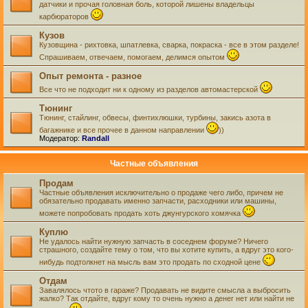
датчики и прочая головная боль, которой лишены владельцы
карбюраторов
Кузов
Кузовщина - рихтовка, шпатлевка, сварка, покраска - все в этом разделе!
Спрашиваем, отвечаем, помогаем, делимся опытом
Опыт ремонта - разное
Все что не подходит ни к одному из разделов автомастерской
Тюнинг
Тюнинг, стайлинг, обвесы, финтихлюшки, турбины, закись азота в
багажнике и все прочее в данном направлении
))
Модератор:
Randall
Частные объявления
Продам
Частные объявления исключительно о продаже чего либо, причем не
обязательно продавать именно запчасти, расходники или машины,
можете попробовать продать хоть джунгурского хомячка
Куплю
Не удалось найти нужную запчасть в соседнем форуме? Ничего
страшного, создайте тему о том, что вы хотите купить, а вдруг это кого-
нибудь подтолкнет на мысль вам это продать по сходной цене
Отдам
Завалялось чтото в гараже? Продавать не видите смысла а выбросить
жалко? Так отдайте, вдруг кому то очень нужно а денег нет или найти не