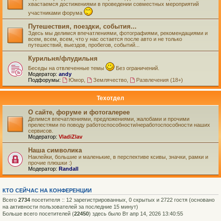
хвастаемся достижениями в проведении совместных мероприятий
участниками форума
Путешествия, поездки, события...
Здесь мы делимся впечатлениями, фотографиями, рекомендациями и
всем, всем, всем, что у нас остается после авто и не только
путешествий, выездов, пробегов, событий...
Курильня/флудильня
Беседы на отвлеченные темы
Без ограничений.
Модератор:
andy
Подфорумы:
Юмор
,
Землячество
,
Развлечения (18+)
Техотдел
О сайте, форуме и фотогалерее
Делимся впечатлениями, предложениями, жалобами и прочими
прелестями по поводу работоспособности/неработоспособности наших
сервисов.
Модератор:
VladiZlav
Наша символика
Наклейки, большие и маленькие, в перспективе ксивы, значки, рамки и
прочие плюшки :)
Модератор:
Randall
КТО СЕЙЧАС НА КОНФЕРЕНЦИИ
Всего
2734
посетителя :: 12 зарегистрированных, 0 скрытых и 2722 гостя (основано
на активности пользователей за последние 15 минут)
Больше всего посетителей (
22450
) здесь было Вт апр 14, 2026 13:40:55