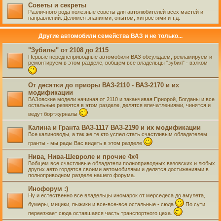
Советы и секреты
Различного рода полезные советы для автолюбителей всех мастей и
направлений. Делимся знаниями, опытом, хитростями и т.д.
Другие автомобили семейства ВАЗ и не только...
"Зубилы" от 2108 до 2115
Первые переднеприводные автомобили ВАЗ обсуждаем, рекламируем и
ремонтируем в этом разделе, вобщем все владельцы "зубил" - вэлком
От десятки до приоры ВАЗ-2110 - ВАЗ-2170 и их
модификации
ВАЗовские модели начиная от 2110 и заканчивая Приорой, Богданы и все
остальные резвятся в этом разделе, делятся впечатлениями, чинятся и
ведут бортжурналы
Калина и Гранта ВАЗ-1117 ВАЗ-2190 и их модификации
Все калиноводы, а так же те кто успел стать счастливым обладателем
гранты - мы рады Вас видеть в этом разделе
Нива, Нива-Шевроле и прочие 4х4
Вобщем все счастливые обладатели полноприводных вазовских и любых
других авто гордятся своими автомобилями и делятся достижениями в
полноприводном разделе нашего форума.
Инофорум :)
Ну и естественно все владельцы иномарок от мерседеса до амулета,
бумеры, мицики, пыжики и все-все-все остальные - сюда
По сути
переезжает сюда оставшаяся часть транспортного цеха.