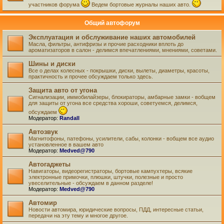
участников форума
Ведем бортовые журналы наших авто.
Общий автофорум
Эксплуатация и обслуживание наших автомобилей
Масла, фильтры, антифризы и прочие расходники вплоть до
ароматизаторов в салон - делимся впечатлениями, мнениями, советами.
Шины и диски
Все о делах колесных - покрышки, диски, вылеты, диаметры, красоты,
практичность и прочее обсуждаем только здесь.
Защита авто от угона
Сигнализации, иммобилайзеры, блокираторы, амбарные замки - вобщем
для защиты от угона все средства хороши, советуемся, делимся,
обсуждаем
Модератор:
Randall
Автозвук
Магнитофоны, патефоны, усилители, сабы, колонки - вобщем все аудио
установленное в вашем авто
Модератор:
Medved@790
Автогаджеты
Навигаторы, видеорегистраторы, бортовые кампухтеры, всякие
электронные примочки, плюшки, штучки, полезные и просто
увеселительные - обсуждаем в данном разделе!
Модератор:
Medved@790
Автомир
Новости автомира, юридические вопросы, ПДД, интересные статьи,
передачи на эту тему и многое другое.