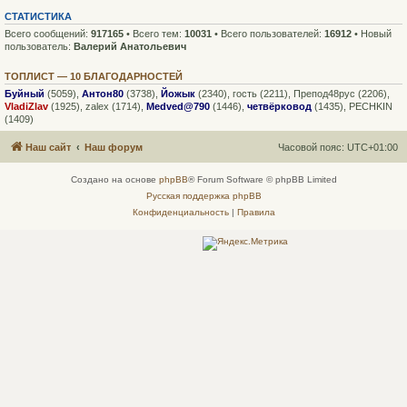
СТАТИСТИКА
Всего сообщений:
917165
• Всего тем:
10031
• Всего пользователей:
16912
• Новый
пользователь:
Валерий Анатольевич
ТОПЛИСТ — 10 БЛАГОДАРНОСТЕЙ
Буйный
(5059),
Антон80
(3738),
Йожык
(2340),
гость
(2211),
Препод48рус
(2206),
VladiZlav
(1925),
zalex
(1714),
Medved@790
(1446),
четвёрковод
(1435),
PECHKIN
(1409)
Наш сайт
Наш форум
Часовой пояс:
UTC+01:00
Создано на основе
phpBB
® Forum Software © phpBB Limited
Русская поддержка phpBB
Конфиденциальность
|
Правила