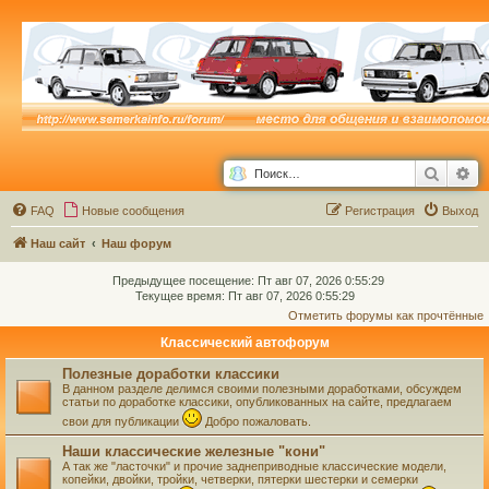
Поиск
Ра
FAQ
Новые сообщения
Р
е
г
и
с
т
р
а
ц
и
я
Выход
Наш сайт
Наш форум
Предыдущее посещение: Пт авг 07, 2026 0:55:29
Текущее время: Пт авг 07, 2026 0:55:29
Отметить форумы как прочтённые
Классический автофорум
Полезные доработки классики
В данном разделе делимся своими полезными доработками, обсуждем
статьи по доработке классики, опубликованных на сайте, предлагаем
свои для публикации
Добро пожаловать.
Наши классические железные "кони"
А так же "ласточки" и прочие заднеприводные классические модели,
копейки, двойки, тройки, четверки, пятерки шестерки и семерки