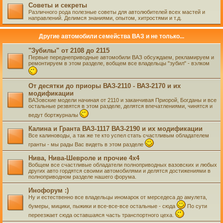
Советы и секреты
Различного рода полезные советы для автолюбителей всех мастей и
направлений. Делимся знаниями, опытом, хитростями и т.д.
Другие автомобили семейства ВАЗ и не только...
"Зубилы" от 2108 до 2115
Первые переднеприводные автомобили ВАЗ обсуждаем, рекламируем и
ремонтируем в этом разделе, вобщем все владельцы "зубил" - вэлком
От десятки до приоры ВАЗ-2110 - ВАЗ-2170 и их
модификации
ВАЗовские модели начиная от 2110 и заканчивая Приорой, Богданы и все
остальные резвятся в этом разделе, делятся впечатлениями, чинятся и
ведут бортжурналы
Калина и Гранта ВАЗ-1117 ВАЗ-2190 и их модификации
Все калиноводы, а так же те кто успел стать счастливым обладателем
гранты - мы рады Вас видеть в этом разделе
Нива, Нива-Шевроле и прочие 4х4
Вобщем все счастливые обладатели полноприводных вазовских и любых
других авто гордятся своими автомобилями и делятся достижениями в
полноприводном разделе нашего форума.
Инофорум :)
Ну и естественно все владельцы иномарок от мерседеса до амулета,
бумеры, мицики, пыжики и все-все-все остальные - сюда
По сути
переезжает сюда оставшаяся часть транспортного цеха.