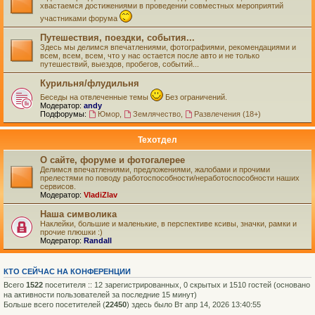
хвастаемся достижениями в проведении совместных мероприятий
участниками форума
Путешествия, поездки, события...
Здесь мы делимся впечатлениями, фотографиями, рекомендациями и
всем, всем, всем, что у нас остается после авто и не только
путешествий, выездов, пробегов, событий...
Курильня/флудильня
Беседы на отвлеченные темы
Без ограничений.
Модератор:
andy
Подфорумы:
Юмор
,
Землячество
,
Развлечения (18+)
Техотдел
О сайте, форуме и фотогалерее
Делимся впечатлениями, предложениями, жалобами и прочими
прелестями по поводу работоспособности/неработоспособности наших
сервисов.
Модератор:
VladiZlav
Наша символика
Наклейки, большие и маленькие, в перспективе ксивы, значки, рамки и
прочие плюшки :)
Модератор:
Randall
КТО СЕЙЧАС НА КОНФЕРЕНЦИИ
Всего
1522
посетителя :: 12 зарегистрированных, 0 скрытых и 1510 гостей (основано
на активности пользователей за последние 15 минут)
Больше всего посетителей (
22450
) здесь было Вт апр 14, 2026 13:40:55