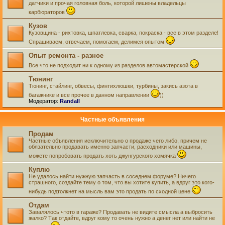
датчики и прочая головная боль, которой лишены владельцы
карбюраторов
Кузов
Кузовщина - рихтовка, шпатлевка, сварка, покраска - все в этом разделе!
Спрашиваем, отвечаем, помогаем, делимся опытом
Опыт ремонта - разное
Все что не подходит ни к одному из разделов автомастерской
Тюнинг
Тюнинг, стайлинг, обвесы, финтихлюшки, турбины, закись азота в
багажнике и все прочее в данном направлении
))
Модератор:
Randall
Частные объявления
Продам
Частные объявления исключительно о продаже чего либо, причем не
обязательно продавать именно запчасти, расходники или машины,
можете попробовать продать хоть джунгурского хомячка
Куплю
Не удалось найти нужную запчасть в соседнем форуме? Ничего
страшного, создайте тему о том, что вы хотите купить, а вдруг это кого-
нибудь подтолкнет на мысль вам это продать по сходной цене
Отдам
Завалялось чтото в гараже? Продавать не видите смысла а выбросить
жалко? Так отдайте, вдруг кому то очень нужно а денег нет или найти не