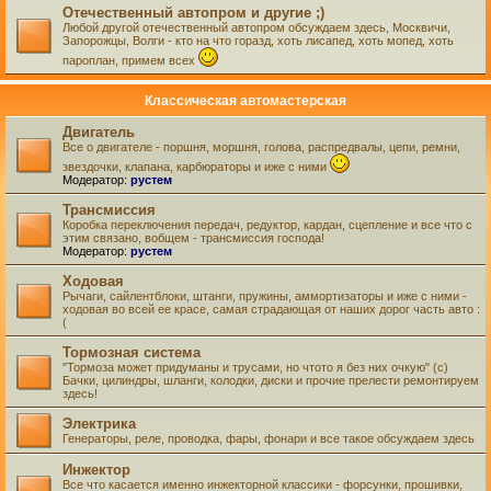
Отечественный автопром и другие ;)
Любой другой отечественный автопром обсуждаем здесь, Москвичи,
Запорожцы, Волги - кто на что горазд, хоть лисапед, хоть мопед, хоть
пароплан, примем всех
Классическая автомастерская
Двигатель
Все о двигателе - поршня, моршня, голова, распредвалы, цепи, ремни,
звездочки, клапана, карбюраторы и иже с ними
Модератор:
рустем
Трансмиссия
Коробка переключения передач, редуктор, кардан, сцепление и все что с
этим связано, вобщем - трансмиссия господа!
Модератор:
рустем
Ходовая
Рычаги, сайлентблоки, штанги, пружины, аммортизаторы и иже с ними -
ходовая во всей ее красе, самая страдающая от наших дорог часть авто :
(
Тормозная система
"Тормоза может придуманы и трусами, но чтото я без них очкую" (с)
Бачки, цилиндры, шланги, колодки, диски и прочие прелести ремонтируем
здесь!
Электрика
Генераторы, реле, проводка, фары, фонари и все такое обсуждаем здесь
Инжектор
Все что касается именно инжекторной классики - форсунки, прошивки,