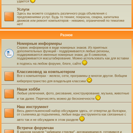
удается
Услуги
Здесь вы можете создавать различного рода объявления с
предложениями услуг. Будь то тюнинг, покраска, сварка, капиталка
движков или ремонт компьютеров - неважно, ограничений по тематике
нет!
Разное
Номерные информеры
Сервис информеров в виде номерных знаков. Из приятных
дополнительных функций - поддерживаются любые регионы,
поддерживаются именные номерные знаки, до 8 символов,
поддерживается масштабирование. Можно использовать как для вставки
в подпись на любом форуме, блоге, сайте
Классиковод за компьютером
Все о компьютерах - железо, сети, программы и многое другое. Вобщем
киберпространство для владельцев классики
Наши хобби
Любые увлечения, фото, рисование, конструирование, музыка, животные
и так далее. Перечислять можно до бесконечности
Наш инструмент
Весь джентльменский набор обсуждаем здесь, от отвертки до болгарки,
от съемника до подъемника, любые виды инструмента как связанные с
авто так и не обсуждаем в этом разделе
Встречи форумчан
В данном разделе "забиваем стрелки", договариваемся, готовимся и