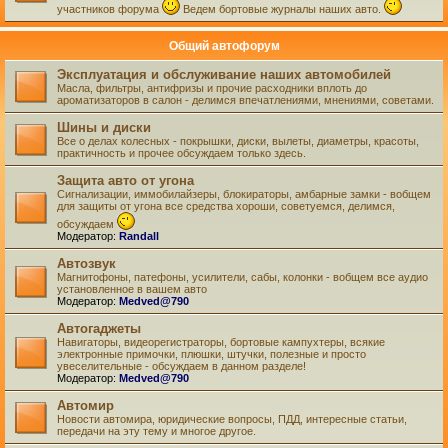
участников форума
Ведем бортовые журналы наших авто.
Общий автофорум
Эксплуатация и обслуживание наших автомобилей
Масла, фильтры, антифризы и прочие расходники вплоть до
ароматизаторов в салон - делимся впечатлениями, мнениями, советами.
Шины и диски
Все о делах колесных - покрышки, диски, вылеты, диаметры, красоты,
практичность и прочее обсуждаем только здесь.
Защита авто от угона
Сигнализации, иммобилайзеры, блокираторы, амбарные замки - вобщем
для защиты от угона все средства хороши, советуемся, делимся,
обсуждаем
Модератор:
Randall
Автозвук
Магнитофоны, патефоны, усилители, сабы, колонки - вобщем все аудио
установленное в вашем авто
Модератор:
Medved@790
Автогаджеты
Навигаторы, видеорегистраторы, бортовые кампухтеры, всякие
электронные примочки, плюшки, штучки, полезные и просто
увеселительные - обсуждаем в данном разделе!
Модератор:
Medved@790
Автомир
Новости автомира, юридические вопросы, ПДД, интересные статьи,
передачи на эту тему и многое другое.