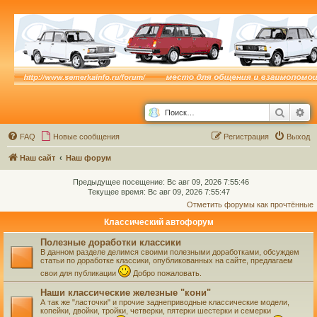
Поиск
Ра
FAQ
Новые сообщения
Р
е
г
и
с
т
р
а
ц
и
я
Выход
Наш сайт
Наш форум
Предыдущее посещение: Вс авг 09, 2026 7:55:46
Текущее время: Вс авг 09, 2026 7:55:47
Отметить форумы как прочтённые
Классический автофорум
Полезные доработки классики
В данном разделе делимся своими полезными доработками, обсуждем
статьи по доработке классики, опубликованных на сайте, предлагаем
свои для публикации
Добро пожаловать.
Наши классические железные "кони"
А так же "ласточки" и прочие заднеприводные классические модели,
копейки, двойки, тройки, четверки, пятерки шестерки и семерки