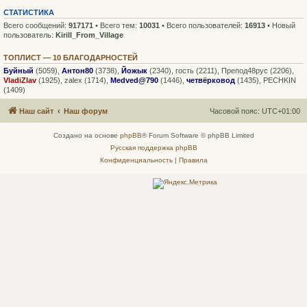
СТАТИСТИКА
Всего сообщений:
917171
• Всего тем:
10031
• Всего пользователей:
16913
• Новый
пользователь:
Kirill_From_Village
ТОПЛИСТ — 10 БЛАГОДАРНОСТЕЙ
Буйный
(5059),
Антон80
(3738),
Йожык
(2340),
гость
(2211),
Препод48рус
(2206),
VladiZlav
(1925),
zalex
(1714),
Medved@790
(1446),
четвёрковод
(1435),
PECHKIN
(1409)
Наш сайт
Наш форум
Часовой пояс:
UTC+01:00
Создано на основе
phpBB
® Forum Software © phpBB Limited
Русская поддержка phpBB
Конфиденциальность
|
Правила