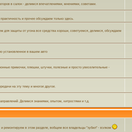
аторов в салон - делимся впечатлениями, мнениями, советами.
 практичность и прочее обсуждаем только здесь.
м для защиты от угона все средства хороши, советуемся, делимся, обсуждаем
ио установленное в вашем авто
ронные примочки, плюшки, штучки, полезные и просто увеселительные -
редачи на эту тему и многое другое.
аправлений. Делимся знаниями, опытом, хитростями и т.д.
 ремонтируем в этом разделе, вобщем все владельцы "зубил" - вэлком