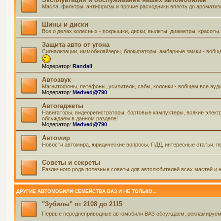
Масла, фильтры, антифризы и прочие расходники вплоть до ароматиз
Шины и диски
Все о делах колесных - покрышки, диски, вылеты, диаметры, красоты,
Защита авто от угона
Сигнализации, иммобилайзеры, блокираторы, амбарные замки - вобще
Модератор:
Randall
Автозвук
Магнитофоны, патефоны, усилители, сабы, колонки - вобщем все ауд
Модератор:
Medved@790
Автогаджеты
Навигаторы, видеорегистраторы, бортовые кампухтеры, всякие элект
обсуждаем в данном разделе!
Модератор:
Medved@790
Автомир
Новости автомира, юридические вопросы, ПДД, интересные статьи, пе
Советы и секреты
Различного рода полезные советы для автолюбителей всех мастей и н
ДРУГИЕ АВТОМОБИЛИ СЕМЕЙСТВА ВАЗ И НЕ ТОЛЬКО...
"Зубилы" от 2108 до 2115
Первые переднеприводные автомобили ВАЗ обсуждаем, рекламируем и