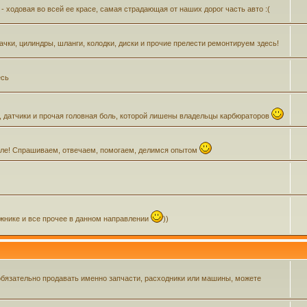
- ходовая во всей ее красе, самая страдающая от наших дорог часть авто :(
Бачки, цилиндры, шланги, колодки, диски и прочие прелести ремонтируем здесь!
есь
, датчики и прочая головная боль, которой лишены владельцы карбюраторов
зделе! Спрашиваем, отвечаем, помогаем, делимся опытом
ажнике и все прочее в данном направлении
))
обязательно продавать именно запчасти, расходники или машины, можете