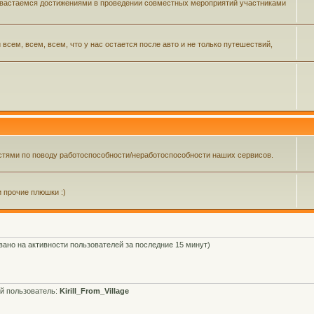
 хвастаемся достижениями в проведении совместных мероприятий участниками
ем, всем, всем, что у нас остается после авто и не только путешествий,
тями по поводу работоспособности/неработоспособности наших сервисов.
и прочие плюшки :)
овано на активности пользователей за последние 15 минут)
й пользователь:
Kirill_From_Village