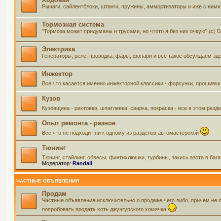
Рычаги, сайлентблоки, штанги, пружины, аммортизаторы и иже с ними 
Тормозная система
"Тормоза может придуманы и трусами, но чтото я без них очкую" (с) 
Электрика
Генераторы, реле, проводка, фары, фонари и все такое обсуждаем зд
Инжектор
Все что касается именно инжекторной классики - форсунки, прошивки
Кузов
Кузовщина - рихтовка, шпатлевка, сварка, покраска - все в этом ра
Опыт ремонта - разное
Все что не подходит ни к одному из разделов автомастерской
Тюнинг
Тюнинг, стайлинг, обвесы, финтихлюшки, турбины, закись азота в баг
Модератор:
Randall
ЧАСТНЫЕ ОБЪЯВЛЕНИЯ
Продам
Частные объявления исключительно о продаже чего либо, причем не 
попробовать продать хоть джунгурского хомячка