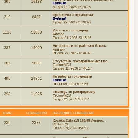
399
16183
Буйный
Вс дек 14, 2025 16:19:25
Проблемы с тормозами
219
8437
Буйный
Ср окт 22, 2025 15:26:40
Из-за чего перезаряд
1121
52810
Филеас
Пн ноя 24, 2025 23:43:46
Нет искры и не работает бензо…
337
15000
мишаня
Вт фев 24, 2026 18:46:45
Отсутствие посадочных мест по…
362
9668
TechnoMCJ
Ср фев 11, 2026 14:40:17
Не работает эконометр
495
23311
Буйный
Чт окт 09, 2025 5:43:56
Помощь по распредвалу
298
11925
TechnoMCJ
Пн дек 29, 2025 9:05:27
ТЕМЫ
СООБЩЕНИЯ
ПОСЛЕДНЕЕ СООБЩЕНИЕ
Колеса Eqip r15 195/55 Ульяно…
339
2377
Serhio173
Пн сен 29, 2025 8:32:03