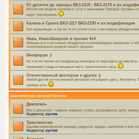
От десятки до приоры ВАЗ-2110 - ВАЗ-2170 и их модиф
ВАЗовские модели начиная от 2110 и заканчивая Приорой, Богданы и 
ведут бортжурналы
Калина и Гранта ВАЗ-1117 ВАЗ-2190 и их модификации
Все калиноводы, а так же те кто успел стать счастливым обладателе
Нива, Нива-Шевроле и прочие 4х4
Вобщем все счастливые обладатели полноприводных вазовских и люб
полноприводном разделе нашего форума.
Инофорум :)
Ну и естественно все владельцы иномарок от мерседеса до амулета,
переезжает сюда оставшаяся часть транспортного цеха.
Отечественный автопром и другие ;)
Любой другой отечественный автопром обсуждаем здесь, Москвичи, Зап
примем всех
КЛАССИЧЕСКАЯ АВТОМАСТЕРСКАЯ
Двигатель
Все о двигателе - поршня, моршня, голова, распредвалы, цепи, ремни
Модератор:
рустем
Трансмиссия
Коробка переключения передач, редуктор, кардан, сцепление и все чт
Модератор:
рустем
Ходовая