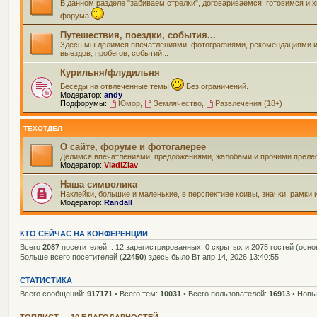
В данном разделе "забиваем стрелки", договариваемся, готовимся и
форума
Путешествия, поездки, события...
Здесь мы делимся впечатлениями, фотографиями, рекомендациями и вс
выездов, пробегов, событий...
Курильня/флудильня
Беседы на отвлеченные темы
Без ограничений.
Модератор:
andy
Подфорумы:
Юмор
,
Землячество
,
Развлечения (18+)
ТЕХОТДЕЛ
О сайте, форуме и фотогалерее
Делимся впечатлениями, предложениями, жалобами и прочими прелес
Модератор:
VladiZlav
Наша символика
Наклейки, большие и маленькие, в перспективе ксивы, значки, рамки 
Модератор:
Randall
КТО СЕЙЧАС НА КОНФЕРЕНЦИИ
Всего
2087
посетителей :: 12 зарегистрированных, 0 скрытых и 2075 гостей (осн
Больше всего посетителей (
22450
) здесь было Вт апр 14, 2026 13:40:55
СТАТИСТИКА
Всего сообщений:
917171
• Всего тем:
10031
• Всего пользователей:
16913
• Новы
ТОПЛИСТ — 10 БЛАГОДАРНОСТЕЙ