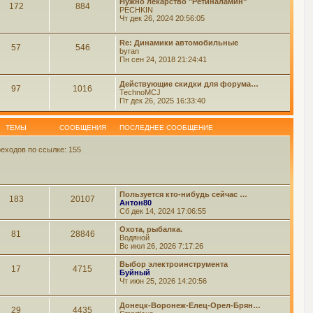
Нужно лекарство "Ретиналамин"
172
884
PECHKIN
Чт дек 26, 2024 20:56:05
Re: Динамики автомобильные
57
546
byran
Пн сен 24, 2018 21:24:41
Действующие скидки для форума…
97
1016
TechnoMCJ
Пт дек 26, 2025 16:33:40
ТЕМЫ
СООБЩЕНИЯ
ПОСЛЕДНЕЕ СООБЩЕНИЕ
еходов по ссылке: 155
Пользуется кто-нибудь сейчас …
183
20107
Антон80
Сб дек 14, 2024 17:06:55
Охота, рыбалка.
81
28846
Водяной
Вс июл 26, 2026 7:17:26
Выбор электроинструмента
17
4715
Буйный
Чт июн 25, 2026 14:20:56
Донецк-Воронеж-Елец-Орел-Брян…
29
4435