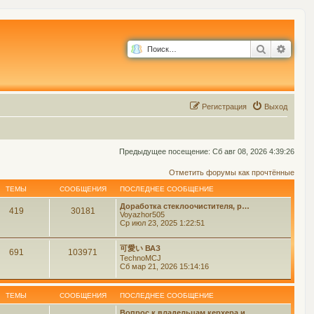
Поиск
Расш
Р
е
г
и
с
т
р
а
ц
и
я
Выход
Предыдущее посещение: Сб авг 08, 2026 4:39:26
Отметить форумы как прочтённые
ТЕМЫ
СООБЩЕНИЯ
ПОСЛЕДНЕЕ СООБЩЕНИЕ
Доработка стеклоочистителя, р…
419
30181
Voyazhor505
Ср июл 23, 2025 1:22:51
可愛い ВАЗ
691
103971
TechnoMCJ
Сб мар 21, 2026 15:14:16
ТЕМЫ
СООБЩЕНИЯ
ПОСЛЕДНЕЕ СООБЩЕНИЕ
Вопрос к владельцам керхера и…