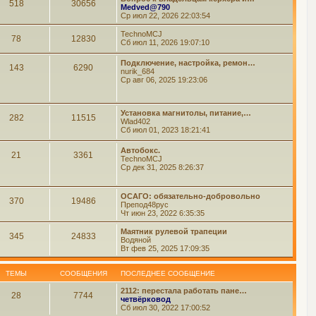
518
30656
Medved@790
Ср июл 22, 2026 22:03:54
TechnoMCJ
78
12830
Сб июл 11, 2026 19:07:10
Подключение, настройка, ремон…
143
6290
nurik_684
Ср авг 06, 2025 19:23:06
Установка магнитолы, питание,…
282
11515
Wlad402
Сб июл 01, 2023 18:21:41
Автобокс.
21
3361
TechnoMCJ
Ср дек 31, 2025 8:26:37
ОСАГО: обязательно-добровольно
370
19486
Препод48рус
Чт июн 23, 2022 6:35:35
Маятник рулевой трапеции
345
24833
Водяной
Вт фев 25, 2025 17:09:35
ТЕМЫ
СООБЩЕНИЯ
ПОСЛЕДНЕЕ СООБЩЕНИЕ
2112: перестала работать пане…
28
7744
четвёрковод
Сб июл 30, 2022 17:00:52