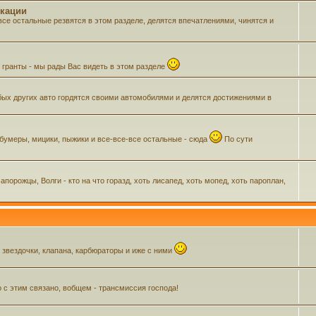
икации
все остальные резвятся в этом разделе, делятся впечатлениями, чинятся и
м гранты - мы рады Вас видеть в этом разделе
ых других авто гордятся своими автомобилями и делятся достижениями в
 бумеры, мицики, пыжики и все-все-все остальные - сюда
По сути
орожцы, Волги - кто на что горазд, хоть лисапед, хоть мопед, хоть пароплан,
, звездочки, клапана, карбюраторы и иже с ними
о с этим связано, вобщем - трансмиссия господа!