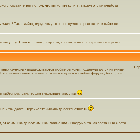
го, создайте тему о том, что вы хотите купить, а вдруг это кого-нибудь
жалко? Так отдайте, вдруг кому то очень нужно а денег нет или найти не
ми услуг. Будь то тюнинг, покраска, сварка, капиталка движков или ремонт
Пер
ельных функций - поддерживаются любые регионы, поддерживаются именные
жно использовать как для вставки в подпись на любом форуме, блоге, сайте
щем киберпространство для владельцев классики
ные и так далее. Перечислять можно до бесконечности
и, от съемника до подъемника, любые виды инструмента как связанные с авто