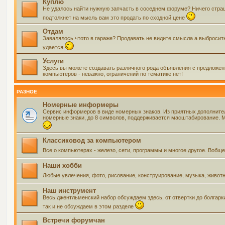
Куплю
Не удалось найти нужную запчасть в соседнем форуме? Ничего страшно
подтолкнет на мысль вам это продать по сходной цене
Отдам
Завалялось чтото в гараже? Продавать не видите смысла а выбросить 
удается
Услуги
Здесь вы можете создавать различного рода объявления с предложения
компьютеров - неважно, ограничений по тематике нет!
РАЗНОЕ
Номерные информеры
Сервис информеров в виде номерных знаков. Из приятных дополнит
номерные знаки, до 8 символов, поддерживается масштабирование. Мо
Классиковод за компьютером
Все о компьютерах - железо, сети, программы и многое другое. Воб
Наши хобби
Любые увлечения, фото, рисование, конструирование, музыка, живот
Наш инструмент
Весь джентльменский набор обсуждаем здесь, от отвертки до болгарк
так и не обсуждаем в этом разделе
Встречи форумчан