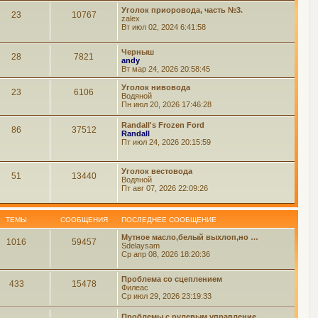
Уголок приоровода, часть №3.
23
10767
zalex
Вт июл 02, 2024 6:41:58
Черныш
28
7821
andy
Вт мар 24, 2026 20:58:45
Уголок нивовода
23
6106
Водяной
Пн июл 20, 2026 17:46:28
Randall's Frozen Ford
86
37512
Randall
Пт июл 24, 2026 20:15:59
Уголок вестовода
51
13440
Водяной
Пт авг 07, 2026 22:09:26
ТЕМЫ
СООБЩЕНИЯ
ПОСЛЕДНЕЕ СООБЩЕНИЕ
Мутное масло,белый выхлоп,но …
1016
59457
Sdelaysam
Ср апр 08, 2026 18:20:36
Проблема со сцеплением
433
15478
Филеас
Ср июл 29, 2026 23:19:33
Проблемы с рулевым управление…