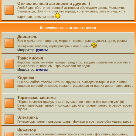
Отечественный автопром и другие ;)
Любой другой отечественный автопром обсуждаем здесь, Москвичи,
Запорожцы, Волги - кто на что горазд, хоть лисапед, хоть мопед, хоть
пароплан, примем всех
Классическая автомастерская
Двигатель
Все о двигателе - поршня, моршня, голова, распредвалы, цепи, ремни,
звездочки, клапана, карбюраторы и иже с ними
Модератор:
рустем
Трансмиссия
Коробка переключения передач, редуктор, кардан, сцепление и все что с
этим связано, вобщем - трансмиссия господа!
Модератор:
рустем
Ходовая
Рычаги, сайлентблоки, штанги, пружины, аммортизаторы и иже с ними -
ходовая во всей ее красе, самая страдающая от наших дорог часть авто :
(
Тормозная система
"Тормоза может придуманы и трусами, но чтото я без них очкую" (с)
Бачки, цилиндры, шланги, колодки, диски и прочие прелести ремонтируем
здесь!
Электрика
Генераторы, реле, проводка, фары, фонари и все такое обсуждаем здесь
Инжектор
Все что касается именно инжекторной классики - форсунки, прошивки,