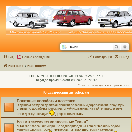
Поиск
Ра
FAQ
Новые сообщения
Р
е
г
и
с
т
р
а
ц
и
я
Выход
Наш сайт
Наш форум
Предыдущее посещение: Сб авг 08, 2026 21:48:41
Текущее время: Сб авг 08, 2026 21:48:42
Отметить форумы как прочтённые
Классический автофорум
Полезные доработки классики
В данном разделе делимся своими полезными доработками, обсуждем
статьи по доработке классики, опубликованных на сайте, предлагаем
свои для публикации
Добро пожаловать.
Наши классические железные "кони"
А так же "ласточки" и прочие заднеприводные классические модели,
копейки, двойки, тройки, четверки, пятерки шестерки и семерки