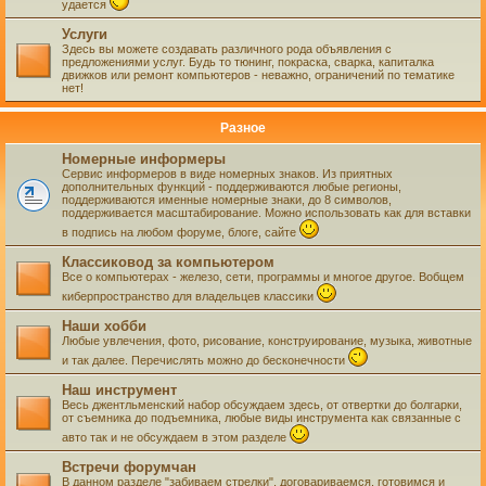
удается
Услуги
Здесь вы можете создавать различного рода объявления с
предложениями услуг. Будь то тюнинг, покраска, сварка, капиталка
движков или ремонт компьютеров - неважно, ограничений по тематике
нет!
Разное
Номерные информеры
Сервис информеров в виде номерных знаков. Из приятных
дополнительных функций - поддерживаются любые регионы,
поддерживаются именные номерные знаки, до 8 символов,
поддерживается масштабирование. Можно использовать как для вставки
в подпись на любом форуме, блоге, сайте
Классиковод за компьютером
Все о компьютерах - железо, сети, программы и многое другое. Вобщем
киберпространство для владельцев классики
Наши хобби
Любые увлечения, фото, рисование, конструирование, музыка, животные
и так далее. Перечислять можно до бесконечности
Наш инструмент
Весь джентльменский набор обсуждаем здесь, от отвертки до болгарки,
от съемника до подъемника, любые виды инструмента как связанные с
авто так и не обсуждаем в этом разделе
Встречи форумчан
В данном разделе "забиваем стрелки", договариваемся, готовимся и