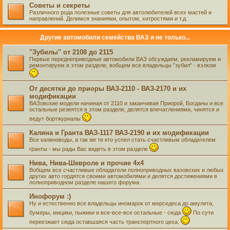
Советы и секреты
Различного рода полезные советы для автолюбителей всех мастей и
направлений. Делимся знаниями, опытом, хитростями и т.д.
Другие автомобили семейства ВАЗ и не только...
"Зубилы" от 2108 до 2115
Первые переднеприводные автомобили ВАЗ обсуждаем, рекламируем и
ремонтируем в этом разделе, вобщем все владельцы "зубил" - вэлком
От десятки до приоры ВАЗ-2110 - ВАЗ-2170 и их
модификации
ВАЗовские модели начиная от 2110 и заканчивая Приорой, Богданы и все
остальные резвятся в этом разделе, делятся впечатлениями, чинятся и
ведут бортжурналы
Калина и Гранта ВАЗ-1117 ВАЗ-2190 и их модификации
Все калиноводы, а так же те кто успел стать счастливым обладателем
гранты - мы рады Вас видеть в этом разделе
Нива, Нива-Шевроле и прочие 4х4
Вобщем все счастливые обладатели полноприводных вазовских и любых
других авто гордятся своими автомобилями и делятся достижениями в
полноприводном разделе нашего форума.
Инофорум :)
Ну и естественно все владельцы иномарок от мерседеса до амулета,
бумеры, мицики, пыжики и все-все-все остальные - сюда
По сути
переезжает сюда оставшаяся часть транспортного цеха.