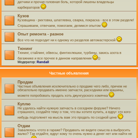
датчики и прочая головная боль, которой лишены владельцы
карбюраторов
Кузов
Кузовщина - рихтовка, шпатлевка, сварка, покраска - все в этом разделе!
Спрашиваем, отвечаем, помогаем, делимся опытом
Опыт ремонта - разное
Все что не подходит ни к одному из разделов автомастерской
Тюнинг
Тюнинг, стайлинг, обвесы, финтихлюшки, турбины, закись азота в
багажнике и все прочее в данном направлении
))
Модератор:
Randall
Частные объявления
Продам
Частные объявления исключительно о продаже чего либо, причем не
обязательно продавать именно запчасти, расходники или машины,
можете попробовать продать хоть джунгурского хомячка
Куплю
Не удалось найти нужную запчасть в соседнем форуме? Ничего
страшного, создайте тему о том, что вы хотите купить, а вдруг это кого-
нибудь подтолкнет на мысль вам это продать по сходной цене
Отдам
Завалялось чтото в гараже? Продавать не видите смысла а выбросить
жалко? Так отдайте, вдруг кому то очень нужно а денег нет или найти не