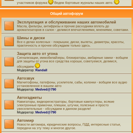
участников форума
Ведем бортовые журналы наших авто.
Общий автофорум
Эксплуатация и обслуживание наших автомобилей
Масла, фильтры, антифризы и прочие расходники вплоть до
ароматизаторов в салон - делимся впечатлениями, мнениями, советами.
Шины и диски
Все о делах колесных - покрышки, диски, вылеты, диаметры, красоты,
практичность и прочее обсуждаем только здесь.
Защита авто от угона
Сигнализации, иммобилайзеры, блокираторы, амбарные замки - вобщем
для защиты от угона все средства хороши, советуемся, делимся,
обсуждаем
Модератор:
Randall
Автозвук
Магнитофоны, патефоны, усилители, сабы, колонки - вобщем все аудио
установленное в вашем авто
Модератор:
Medved@790
Автогаджеты
Навигаторы, видеорегистраторы, бортовые кампухтеры, всякие
электронные примочки, плюшки, штучки, полезные и просто
увеселительные - обсуждаем в данном разделе!
Модератор:
Medved@790
Автомир
Новости автомира, юридические вопросы, ПДД, интересные статьи,
передачи на эту тему и многое другое.