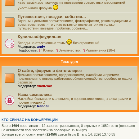
хвастаемся достижениями в проведении совместных мероприятий
участниками форума
Путешествия, поездки, события...
Здесь мы делимся впечатлениями, фотографиями, рекомендациями и
всем, всем, всем, что у нас остается после авто и не только
путешествий, выездов, пробегов, событий...
Курильня/флудильня
Беседы на отвлеченные темы
Без ограничений.
Модератор:
andy
Подфорумы:
Юмор
,
Землячество
,
Развлечения (18+)
Техотдел
О сайте, форуме и фотогалерее
Делимся впечатлениями, предложениями, жалобами и прочими
прелестями по поводу работоспособности/неработоспособности наших
сервисов.
Модератор:
VladiZlav
Наша символика
Наклейки, большие и маленькие, в перспективе ксивы, значки, рамки и
прочие плюшки :)
Модератор:
Randall
КТО СЕЙЧАС НА КОНФЕРЕНЦИИ
Всего
1694
посетителя :: 12 зарегистрированных, 0 скрытых и 1682 гостя (основано
на активности пользователей за последние 15 минут)
Больше всего посетителей (
22450
) здесь было Вт апр 14, 2026 13:40:55