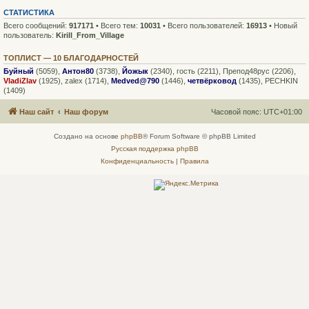
СТАТИСТИКА
Всего сообщений:
917171
• Всего тем:
10031
• Всего пользователей:
16913
• Новый
пользователь:
Kirill_From_Village
ТОПЛИСТ — 10 БЛАГОДАРНОСТЕЙ
Буйный
(5059),
Антон80
(3738),
Йожык
(2340),
гость
(2211),
Препод48рус
(2206),
VladiZlav
(1925),
zalex
(1714),
Medved@790
(1446),
четвёрковод
(1435),
PECHKIN
(1409)
Наш сайт
Наш форум
Часовой пояс:
UTC+01:00
Создано на основе
phpBB
® Forum Software © phpBB Limited
Русская поддержка phpBB
Конфиденциальность
|
Правила