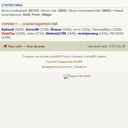
СТАТИСТИКА
Всего сообщений:
917171
• Всего тем:
10031
• Всего пользователей:
16913
• Новый
пользователь:
Kirill_From_Village
ТОПЛИСТ — 10 БЛАГОДАРНОСТЕЙ
Буйный
(5059),
Антон80
(3738),
Йожык
(2340),
гость
(2211),
Препод48рус
(2206),
VladiZlav
(1925),
zalex
(1714),
Medved@790
(1446),
четвёрковод
(1435),
PECHKIN
(1409)
Наш сайт
Наш форум
Часовой пояс:
UTC+01:00
Создано на основе
phpBB
® Forum Software © phpBB Limited
Русская поддержка phpBB
Конфиденциальность
|
Правила