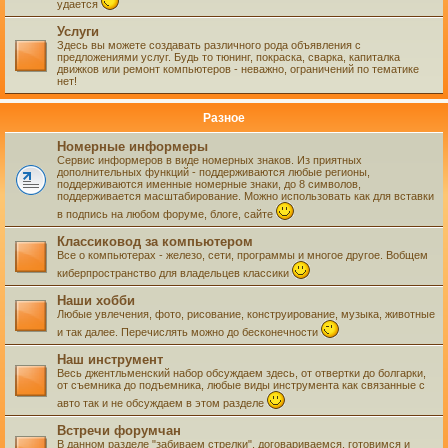
удается
Услуги
Здесь вы можете создавать различного рода объявления с
предложениями услуг. Будь то тюнинг, покраска, сварка, капиталка
движков или ремонт компьютеров - неважно, ограничений по тематике
нет!
Разное
Номерные информеры
Сервис информеров в виде номерных знаков. Из приятных
дополнительных функций - поддерживаются любые регионы,
поддерживаются именные номерные знаки, до 8 символов,
поддерживается масштабирование. Можно использовать как для вставки
в подпись на любом форуме, блоге, сайте
Классиковод за компьютером
Все о компьютерах - железо, сети, программы и многое другое. Вобщем
киберпространство для владельцев классики
Наши хобби
Любые увлечения, фото, рисование, конструирование, музыка, животные
и так далее. Перечислять можно до бесконечности
Наш инструмент
Весь джентльменский набор обсуждаем здесь, от отвертки до болгарки,
от съемника до подъемника, любые виды инструмента как связанные с
авто так и не обсуждаем в этом разделе
Встречи форумчан
В данном разделе "забиваем стрелки", договариваемся, готовимся и