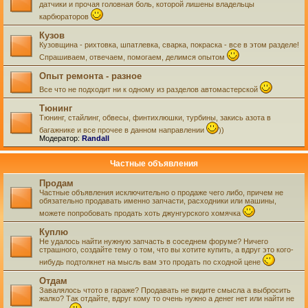
датчики и прочая головная боль, которой лишены владельцы
карбюраторов
Кузов
Кузовщина - рихтовка, шпатлевка, сварка, покраска - все в этом разделе!
Спрашиваем, отвечаем, помогаем, делимся опытом
Опыт ремонта - разное
Все что не подходит ни к одному из разделов автомастерской
Тюнинг
Тюнинг, стайлинг, обвесы, финтихлюшки, турбины, закись азота в
багажнике и все прочее в данном направлении
))
Модератор:
Randall
Частные объявления
Продам
Частные объявления исключительно о продаже чего либо, причем не
обязательно продавать именно запчасти, расходники или машины,
можете попробовать продать хоть джунгурского хомячка
Куплю
Не удалось найти нужную запчасть в соседнем форуме? Ничего
страшного, создайте тему о том, что вы хотите купить, а вдруг это кого-
нибудь подтолкнет на мысль вам это продать по сходной цене
Отдам
Завалялось чтото в гараже? Продавать не видите смысла а выбросить
жалко? Так отдайте, вдруг кому то очень нужно а денег нет или найти не