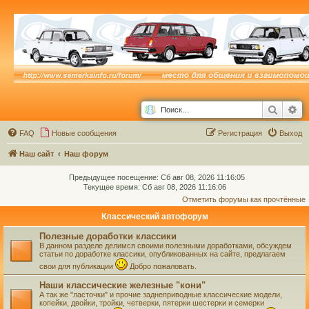
Поиск
Ра
FAQ
Новые сообщения
Р
е
г
и
с
т
р
а
ц
и
я
Выход
Наш сайт
Наш форум
Предыдущее посещение: Сб авг 08, 2026 11:16:05
Текущее время: Сб авг 08, 2026 11:16:06
Отметить форумы как прочтённые
Классический автофорум
Полезные доработки классики
В данном разделе делимся своими полезными доработками, обсуждем
статьи по доработке классики, опубликованных на сайте, предлагаем
свои для публикации
Добро пожаловать.
Наши классические железные "кони"
А так же "ласточки" и прочие заднеприводные классические модели,
копейки, двойки, тройки, четверки, пятерки шестерки и семерки