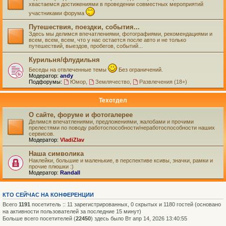
хвастаемся достижениями в проведении совместных мероприятий
участниками форума
Путешествия, поездки, события...
Здесь мы делимся впечатлениями, фотографиями, рекомендациями и
всем, всем, всем, что у нас остается после авто и не только
путешествий, выездов, пробегов, событий...
Курильня/флудильня
Беседы на отвлеченные темы
Без ограничений.
Модератор:
andy
Подфорумы:
Юмор
,
Землячество
,
Развлечения (18+)
Техотдел
О сайте, форуме и фотогалерее
Делимся впечатлениями, предложениями, жалобами и прочими
прелестями по поводу работоспособности/неработоспособности наших
сервисов.
Модератор:
VladiZlav
Наша символика
Наклейки, большие и маленькие, в перспективе ксивы, значки, рамки и
прочие плюшки :)
Модератор:
Randall
КТО СЕЙЧАС НА КОНФЕРЕНЦИИ
Всего
1191
посетитель :: 11 зарегистрированных, 0 скрытых и 1180 гостей (основано
на активности пользователей за последние 15 минут)
Больше всего посетителей (
22450
) здесь было Вт апр 14, 2026 13:40:55