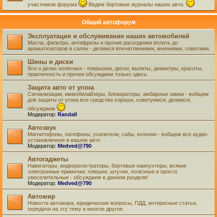
участников форума
Ведем бортовые журналы наших авто.
Общий автофорум
Эксплуатация и обслуживание наших автомобилей
Масла, фильтры, антифризы и прочие расходники вплоть до
ароматизаторов в салон - делимся впечатлениями, мнениями, советами.
Шины и диски
Все о делах колесных - покрышки, диски, вылеты, диаметры, красоты,
практичность и прочее обсуждаем только здесь.
Защита авто от угона
Сигнализации, иммобилайзеры, блокираторы, амбарные замки - вобщем
для защиты от угона все средства хороши, советуемся, делимся,
обсуждаем
Модератор:
Randall
Автозвук
Магнитофоны, патефоны, усилители, сабы, колонки - вобщем все аудио
установленное в вашем авто
Модератор:
Medved@790
Автогаджеты
Навигаторы, видеорегистраторы, бортовые кампухтеры, всякие
электронные примочки, плюшки, штучки, полезные и просто
увеселительные - обсуждаем в данном разделе!
Модератор:
Medved@790
Автомир
Новости автомира, юридические вопросы, ПДД, интересные статьи,
передачи на эту тему и многое другое.