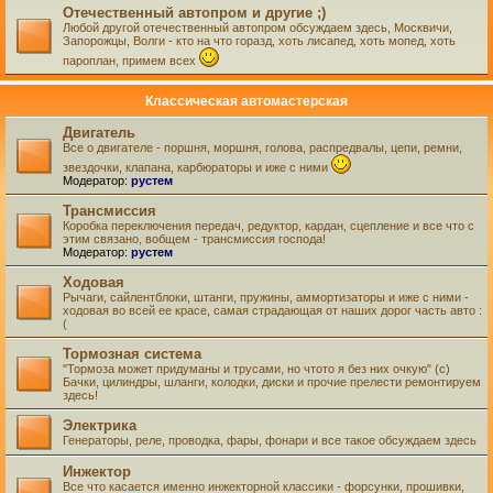
Отечественный автопром и другие ;)
Любой другой отечественный автопром обсуждаем здесь, Москвичи,
Запорожцы, Волги - кто на что горазд, хоть лисапед, хоть мопед, хоть
пароплан, примем всех
Классическая автомастерская
Двигатель
Все о двигателе - поршня, моршня, голова, распредвалы, цепи, ремни,
звездочки, клапана, карбюраторы и иже с ними
Модератор:
рустем
Трансмиссия
Коробка переключения передач, редуктор, кардан, сцепление и все что с
этим связано, вобщем - трансмиссия господа!
Модератор:
рустем
Ходовая
Рычаги, сайлентблоки, штанги, пружины, аммортизаторы и иже с ними -
ходовая во всей ее красе, самая страдающая от наших дорог часть авто :
(
Тормозная система
"Тормоза может придуманы и трусами, но чтото я без них очкую" (с)
Бачки, цилиндры, шланги, колодки, диски и прочие прелести ремонтируем
здесь!
Электрика
Генераторы, реле, проводка, фары, фонари и все такое обсуждаем здесь
Инжектор
Все что касается именно инжекторной классики - форсунки, прошивки,