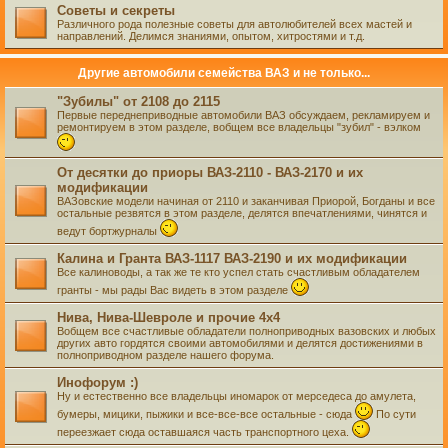
Советы и секреты
Различного рода полезные советы для автолюбителей всех мастей и
направлений. Делимся знаниями, опытом, хитростями и т.д.
Другие автомобили семейства ВАЗ и не только...
"Зубилы" от 2108 до 2115
Первые переднеприводные автомобили ВАЗ обсуждаем, рекламируем и
ремонтируем в этом разделе, вобщем все владельцы "зубил" - вэлком
От десятки до приоры ВАЗ-2110 - ВАЗ-2170 и их
модификации
ВАЗовские модели начиная от 2110 и заканчивая Приорой, Богданы и все
остальные резвятся в этом разделе, делятся впечатлениями, чинятся и
ведут бортжурналы
Калина и Гранта ВАЗ-1117 ВАЗ-2190 и их модификации
Все калиноводы, а так же те кто успел стать счастливым обладателем
гранты - мы рады Вас видеть в этом разделе
Нива, Нива-Шевроле и прочие 4х4
Вобщем все счастливые обладатели полноприводных вазовских и любых
других авто гордятся своими автомобилями и делятся достижениями в
полноприводном разделе нашего форума.
Инофорум :)
Ну и естественно все владельцы иномарок от мерседеса до амулета,
бумеры, мицики, пыжики и все-все-все остальные - сюда
По сути
переезжает сюда оставшаяся часть транспортного цеха.