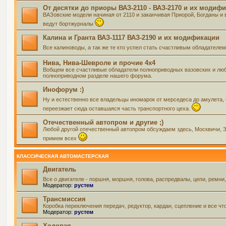
От десятки до приоры ВАЗ-2110 - ВАЗ-2170 и их модиф
ВАЗовские модели начиная от 2110 и заканчивая Приорой, Богданы и 
ведут бортжурналы
Калина и Гранта ВАЗ-1117 ВАЗ-2190 и их модификации
Все калиноводы, а так же те кто успел стать счастливым обладателе
Нива, Нива-Шевроле и прочие 4х4
Вобщем все счастливые обладатели полноприводных вазовских и люб
полноприводном разделе нашего форума.
Инофорум :)
Ну и естественно все владельцы иномарок от мерседеса до амулета,
переезжает сюда оставшаяся часть транспортного цеха.
Отечественный автопром и другие ;)
Любой другой отечественный автопром обсуждаем здесь, Москвичи, Зап
примем всех
КЛАССИЧЕСКАЯ АВТОМАСТЕРСКАЯ
Двигатель
Все о двигателе - поршня, моршня, голова, распредвалы, цепи, ремни
Модератор:
рустем
Трансмиссия
Коробка переключения передач, редуктор, кардан, сцепление и все чт
Модератор:
рустем
Ходовая