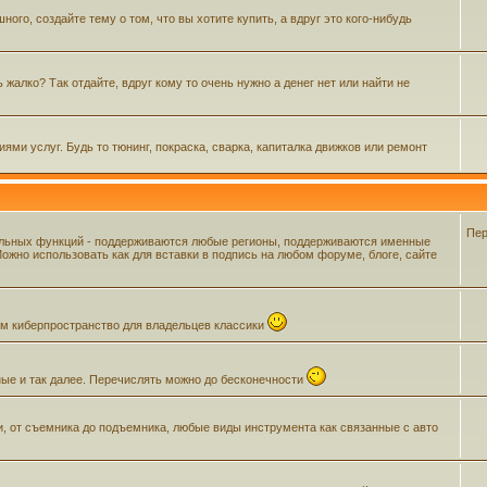
го, создайте тему о том, что вы хотите купить, а вдруг это кого-нибудь
жалко? Так отдайте, вдруг кому то очень нужно а денег нет или найти не
ми услуг. Будь то тюнинг, покраска, сварка, капиталка движков или ремонт
Пер
ельных функций - поддерживаются любые регионы, поддерживаются именные
жно использовать как для вставки в подпись на любом форуме, блоге, сайте
щем киберпространство для владельцев классики
ные и так далее. Перечислять можно до бесконечности
и, от съемника до подъемника, любые виды инструмента как связанные с авто