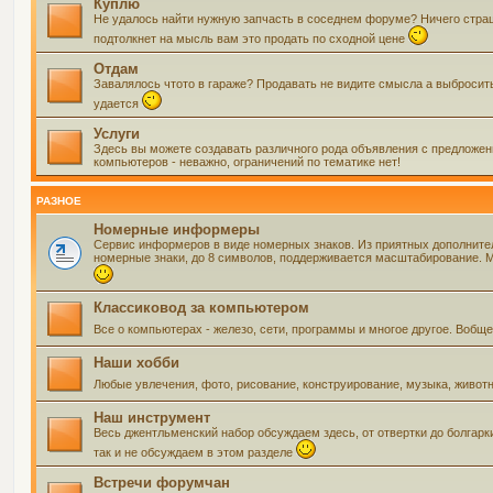
Куплю
Не удалось найти нужную запчасть в соседнем форуме? Ничего страшно
подтолкнет на мысль вам это продать по сходной цене
Отдам
Завалялось чтото в гараже? Продавать не видите смысла а выбросить 
удается
Услуги
Здесь вы можете создавать различного рода объявления с предложения
компьютеров - неважно, ограничений по тематике нет!
РАЗНОЕ
Номерные информеры
Сервис информеров в виде номерных знаков. Из приятных дополнит
номерные знаки, до 8 символов, поддерживается масштабирование. Мо
Классиковод за компьютером
Все о компьютерах - железо, сети, программы и многое другое. Воб
Наши хобби
Любые увлечения, фото, рисование, конструирование, музыка, живот
Наш инструмент
Весь джентльменский набор обсуждаем здесь, от отвертки до болгарк
так и не обсуждаем в этом разделе
Встречи форумчан