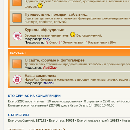
В данном разделе "забиваем стрелки", договариваемся, готовимся и
форума
Путешествия, поездки, события...
Здесь мы делимся впечатлениями, фотографиями, рекомендациями и вс
выездов, пробегов, событий...
Курильня/флудильня
Беседы на отвлеченные темы
Без ограничений.
Модератор:
andy
Подфорумы:
Юмор
,
Землячество
,
Развлечения (18+)
ТЕХОТДЕЛ
О сайте, форуме и фотогалерее
Делимся впечатлениями, предложениями, жалобами и прочими прелес
Модератор:
VladiZlav
Наша символика
Наклейки, большие и маленькие, в перспективе ксивы, значки, рамки 
Модератор:
Randall
КТО СЕЙЧАС НА КОНФЕРЕНЦИИ
Всего
2288
посетителей :: 10 зарегистрированных, 0 скрытых и 2278 гостей (осн
Больше всего посетителей (
22450
) здесь было Вт апр 14, 2026 13:40:55
СТАТИСТИКА
Всего сообщений:
917171
• Всего тем:
10031
• Всего пользователей:
16913
• Новы
ТОПЛИСТ — 10 БЛАГОДАРНОСТЕЙ