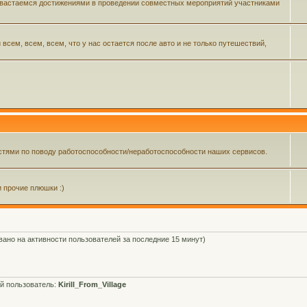
 хвастаемся достижениями в проведении совместных мероприятий участниками
ем, всем, всем, что у нас остается после авто и не только путешествий,
тями по поводу работоспособности/неработоспособности наших сервисов.
и прочие плюшки :)
овано на активности пользователей за последние 15 минут)
й пользователь:
Kirill_From_Village