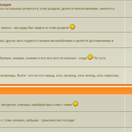
икации
все остальные резвятся в этом разделе, делятся впечатлениями, чинятся и
м гранты - мы рады Вас видеть в этом разделе
ых других авто гордятся своими автомобилями и делятся достижениями в
 бумеры, мицики, пыжики и все-все-все остальные - сюда
По сути
орожцы, Волги - кто на что горазд, хоть лисапед, хоть мопед, хоть пароплан,
, звездочки, клапана, карбюраторы и иже с ними
о с этим связано, вобщем - трансмиссия господа!