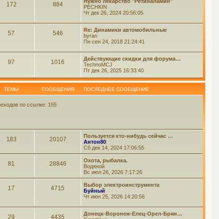
Нужно лекарство "Ретиналамин"
172
884
PECHKIN
Чт дек 26, 2024 20:56:05
Re: Динамики автомобильные
57
546
byran
Пн сен 24, 2018 21:24:41
Действующие скидки для форума…
97
1016
TechnoMCJ
Пт дек 26, 2025 16:33:40
ТЕМЫ
СООБЩЕНИЯ
ПОСЛЕДНЕЕ СООБЩЕНИЕ
еходов по ссылке: 155
Пользуется кто-нибудь сейчас …
183
20107
Антон80
Сб дек 14, 2024 17:06:55
Охота, рыбалка.
81
28846
Водяной
Вс июл 26, 2026 7:17:26
Выбор электроинструмента
17
4715
Буйный
Чт июн 25, 2026 14:20:56
Донецк-Воронеж-Елец-Орел-Брян…
29
4435