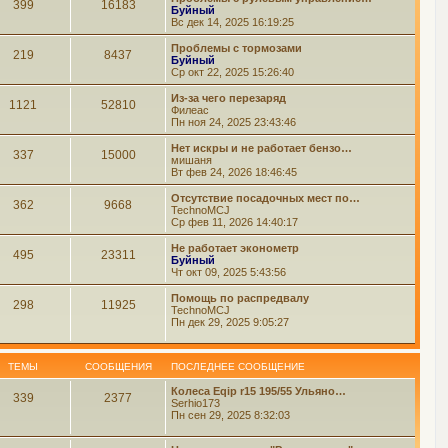
399
16183
Буйный
Вс дек 14, 2025 16:19:25
Проблемы с тормозами
219
8437
Буйный
Ср окт 22, 2025 15:26:40
Из-за чего перезаряд
1121
52810
Филеас
Пн ноя 24, 2025 23:43:46
Нет искры и не работает бензо…
337
15000
мишаня
Вт фев 24, 2026 18:46:45
Отсутствие посадочных мест по…
362
9668
TechnoMCJ
Ср фев 11, 2026 14:40:17
Не работает эконометр
495
23311
Буйный
Чт окт 09, 2025 5:43:56
Помощь по распредвалу
298
11925
TechnoMCJ
Пн дек 29, 2025 9:05:27
ТЕМЫ
СООБЩЕНИЯ
ПОСЛЕДНЕЕ СООБЩЕНИЕ
Колеса Eqip r15 195/55 Ульяно…
339
2377
Serhio173
Пн сен 29, 2025 8:32:03