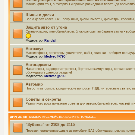
Масла, фильтры, антифризы и прочие расходники вплоть до ароматиз
Шины и диски
Все о делах колесных - покрышки, диски, вылеты, диаметры, красоты,
Защита авто от угона
Сигнализации, иммобилайзеры, блокираторы, амбарные замки - вобще
Модератор:
Randall
Автозвук
Магнитофоны, патефоны, усилители, сабы, колонки - вобщем все ауд
Модератор:
Medved@790
Автогаджеты
Навигаторы, видеорегистраторы, бортовые кампухтеры, всякие элект
обсуждаем в данном разделе!
Модератор:
Medved@790
Автомир
Новости автомира, юридические вопросы, ПДД, интересные статьи, пе
Советы и секреты
Различного рода полезные советы для автолюбителей всех мастей и н
ДРУГИЕ АВТОМОБИЛИ СЕМЕЙСТВА ВАЗ И НЕ ТОЛЬКО...
"Зубилы" от 2108 до 2115
Первые переднеприводные автомобили ВАЗ обсуждаем, рекламируем и