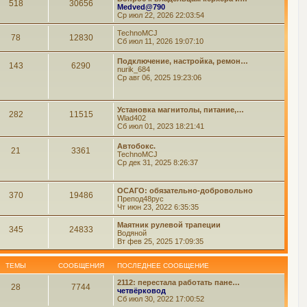
518
30656
Medved@790
Ср июл 22, 2026 22:03:54
TechnoMCJ
78
12830
Сб июл 11, 2026 19:07:10
Подключение, настройка, ремон…
143
6290
nurik_684
Ср авг 06, 2025 19:23:06
Установка магнитолы, питание,…
282
11515
Wlad402
Сб июл 01, 2023 18:21:41
Автобокс.
21
3361
TechnoMCJ
Ср дек 31, 2025 8:26:37
ОСАГО: обязательно-добровольно
370
19486
Препод48рус
Чт июн 23, 2022 6:35:35
Маятник рулевой трапеции
345
24833
Водяной
Вт фев 25, 2025 17:09:35
ТЕМЫ
СООБЩЕНИЯ
ПОСЛЕДНЕЕ СООБЩЕНИЕ
2112: перестала работать пане…
28
7744
четвёрковод
Сб июл 30, 2022 17:00:52