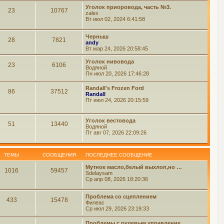
Уголок приоровода, часть №3.
23
10767
zalex
Вт июл 02, 2024 6:41:58
Черныш
28
7821
andy
Вт мар 24, 2026 20:58:45
Уголок нивовода
23
6106
Водяной
Пн июл 20, 2026 17:46:28
Randall's Frozen Ford
86
37512
Randall
Пт июл 24, 2026 20:15:59
Уголок вестовода
51
13440
Водяной
Пт авг 07, 2026 22:09:26
ТЕМЫ
СООБЩЕНИЯ
ПОСЛЕДНЕЕ СООБЩЕНИЕ
Мутное масло,белый выхлоп,но …
1016
59457
Sdelaysam
Ср апр 08, 2026 18:20:36
Проблема со сцеплением
433
15478
Филеас
Ср июл 29, 2026 23:19:33
Проблемы с рулевым управление…