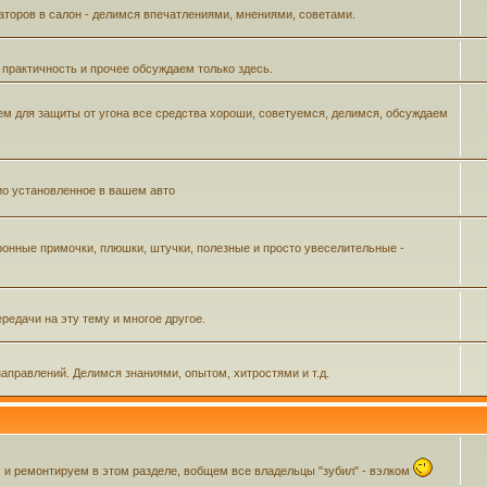
аторов в салон - делимся впечатлениями, мнениями, советами.
 практичность и прочее обсуждаем только здесь.
м для защиты от угона все средства хороши, советуемся, делимся, обсуждаем
ио установленное в вашем авто
ронные примочки, плюшки, штучки, полезные и просто увеселительные -
редачи на эту тему и многое другое.
аправлений. Делимся знаниями, опытом, хитростями и т.д.
 ремонтируем в этом разделе, вобщем все владельцы "зубил" - вэлком