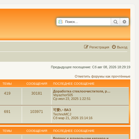
Поиск
Расш
Р
е
г
и
с
т
р
а
ц
и
я
Выход
Предыдущее посещение: Сб авг 08, 2026 18:29:19
Отметить форумы как прочтённые
ТЕМЫ
СООБЩЕНИЯ
ПОСЛЕДНЕЕ СООБЩЕНИЕ
Доработка стеклоочистителя, р…
419
30181
Voyazhor505
Ср июл 23, 2025 1:22:51
可愛い ВАЗ
691
103971
TechnoMCJ
Сб мар 21, 2026 15:14:16
ТЕМЫ
СООБЩЕНИЯ
ПОСЛЕДНЕЕ СООБЩЕНИЕ
Вопрос к владельцам керхера и…