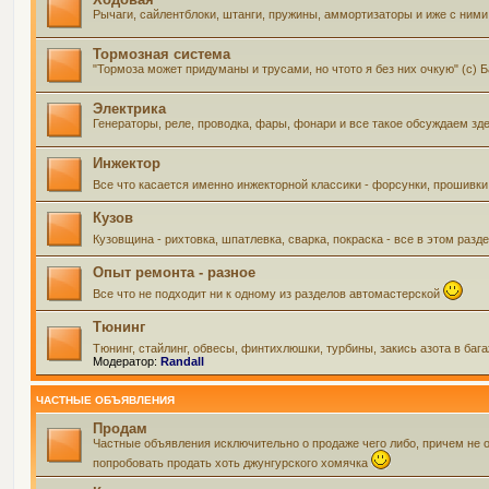
Рычаги, сайлентблоки, штанги, пружины, аммортизаторы и иже с ними 
Тормозная система
"Тормоза может придуманы и трусами, но чтото я без них очкую" (с) 
Электрика
Генераторы, реле, проводка, фары, фонари и все такое обсуждаем зд
Инжектор
Все что касается именно инжекторной классики - форсунки, прошивки
Кузов
Кузовщина - рихтовка, шпатлевка, сварка, покраска - все в этом ра
Опыт ремонта - разное
Все что не подходит ни к одному из разделов автомастерской
Тюнинг
Тюнинг, стайлинг, обвесы, финтихлюшки, турбины, закись азота в баг
Модератор:
Randall
ЧАСТНЫЕ ОБЪЯВЛЕНИЯ
Продам
Частные объявления исключительно о продаже чего либо, причем не 
попробовать продать хоть джунгурского хомячка