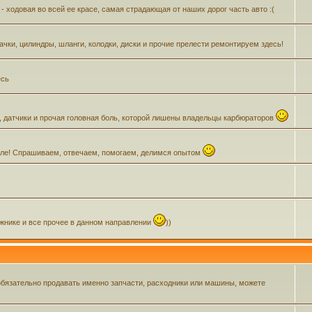
- ходовая во всей ее красе, самая страдающая от наших дорог часть авто :(
Бачки, цилиндры, шланги, колодки, диски и прочие прелести ремонтируем здесь!
есь
, датчики и прочая головная боль, которой лишены владельцы карбюраторов
зделе! Спрашиваем, отвечаем, помогаем, делимся опытом
ажнике и все прочее в данном направлении
))
обязательно продавать именно запчасти, расходники или машины, можете