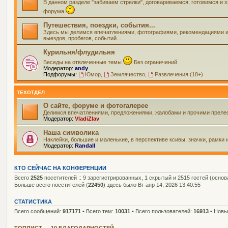
В данном разделе "забиваем стрелки", договариваемся, готовимся и
форума
Путешествия, поездки, события...
Здесь мы делимся впечатлениями, фотографиями, рекомендациями и вс
выездов, пробегов, событий...
Курильня/флудильня
Беседы на отвлеченные темы
Без ограничений.
Модератор:
andy
Подфорумы:
Юмор
,
Землячество
,
Развлечения (18+)
ТЕХОТДЕЛ
О сайте, форуме и фотогалерее
Делимся впечатлениями, предложениями, жалобами и прочими прелес
Модератор:
VladiZlav
Наша символика
Наклейки, большие и маленькие, в перспективе ксивы, значки, рамки 
Модератор:
Randall
КТО СЕЙЧАС НА КОНФЕРЕНЦИИ
Всего
2525
посетителей :: 9 зарегистрированных, 1 скрытый и 2515 гостей (осно
Больше всего посетителей (
22450
) здесь было Вт апр 14, 2026 13:40:55
СТАТИСТИКА
Всего сообщений:
917171
• Всего тем:
10031
• Всего пользователей:
16913
• Новы
ТОПЛИСТ — 10 БЛАГОДАРНОСТЕЙ