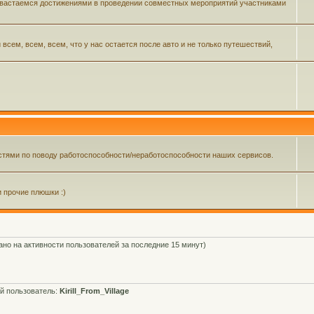
 хвастаемся достижениями в проведении совместных мероприятий участниками
ем, всем, всем, что у нас остается после авто и не только путешествий,
тями по поводу работоспособности/неработоспособности наших сервисов.
и прочие плюшки :)
вано на активности пользователей за последние 15 минут)
й пользователь:
Kirill_From_Village