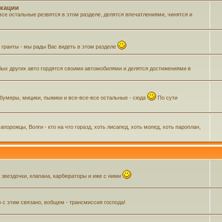
икации
все остальные резвятся в этом разделе, делятся впечатлениями, чинятся и
м гранты - мы рады Вас видеть в этом разделе
ых других авто гордятся своими автомобилями и делятся достижениями в
 бумеры, мицики, пыжики и все-все-все остальные - сюда
По сути
орожцы, Волги - кто на что горазд, хоть лисапед, хоть мопед, хоть пароплан,
, звездочки, клапана, карбюраторы и иже с ними
о с этим связано, вобщем - трансмиссия господа!