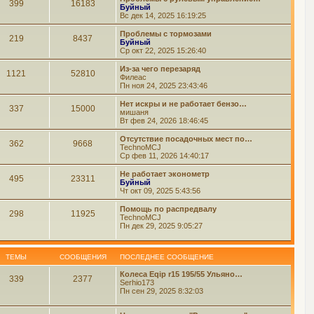
399
16183
Буйный
Вс дек 14, 2025 16:19:25
Проблемы с тормозами
219
8437
Буйный
Ср окт 22, 2025 15:26:40
Из-за чего перезаряд
1121
52810
Филеас
Пн ноя 24, 2025 23:43:46
Нет искры и не работает бензо…
337
15000
мишаня
Вт фев 24, 2026 18:46:45
Отсутствие посадочных мест по…
362
9668
TechnoMCJ
Ср фев 11, 2026 14:40:17
Не работает эконометр
495
23311
Буйный
Чт окт 09, 2025 5:43:56
Помощь по распредвалу
298
11925
TechnoMCJ
Пн дек 29, 2025 9:05:27
ТЕМЫ
СООБЩЕНИЯ
ПОСЛЕДНЕЕ СООБЩЕНИЕ
Колеса Eqip r15 195/55 Ульяно…
339
2377
Serhio173
Пн сен 29, 2025 8:32:03