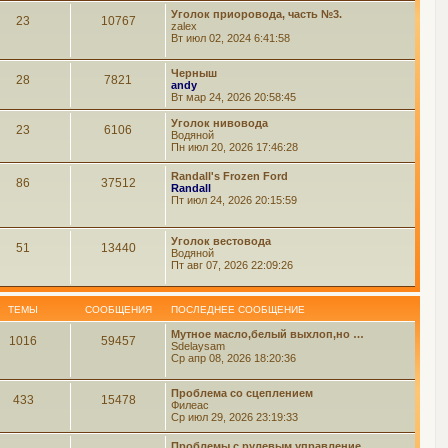
Уголок приоровода, часть №3.
23
10767
zalex
Вт июл 02, 2024 6:41:58
Черныш
28
7821
andy
Вт мар 24, 2026 20:58:45
Уголок нивовода
23
6106
Водяной
Пн июл 20, 2026 17:46:28
Randall's Frozen Ford
86
37512
Randall
Пт июл 24, 2026 20:15:59
Уголок вестовода
51
13440
Водяной
Пт авг 07, 2026 22:09:26
ТЕМЫ
СООБЩЕНИЯ
ПОСЛЕДНЕЕ СООБЩЕНИЕ
Мутное масло,белый выхлоп,но …
1016
59457
Sdelaysam
Ср апр 08, 2026 18:20:36
Проблема со сцеплением
433
15478
Филеас
Ср июл 29, 2026 23:19:33
Проблемы с рулевым управление…