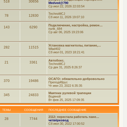
518
30656
Medved@790
Ср июл 22, 2026 22:03:54
TechnoMCJ
78
12830
Сб июл 11, 2026 19:07:10
Подключение, настройка, ремон…
143
6290
nurik_684
Ср авг 06, 2025 19:23:06
Установка магнитолы, питание,…
282
11515
Wlad402
Сб июл 01, 2023 18:21:41
Автобокс.
21
3361
TechnoMCJ
Ср дек 31, 2025 8:26:37
ОСАГО: обязательно-добровольно
370
19486
Препод48рус
Чт июн 23, 2022 6:35:35
Маятник рулевой трапеции
345
24833
Водяной
Вт фев 25, 2025 17:09:35
ТЕМЫ
СООБЩЕНИЯ
ПОСЛЕДНЕЕ СООБЩЕНИЕ
2112: перестала работать пане…
28
7744
четвёрковод
Сб июл 30, 2022 17:00:52