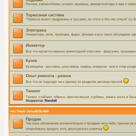
Рычаги, сайлентблоки, штанги, пружины, аммортизаторы и иже с ними 
Тормозная система
"Тормоза может придуманы и трусами, но чтото я без них очкую" (с) 
Электрика
Генераторы, реле, проводка, фары, фонари и все такое обсуждаем зд
Инжектор
Все что касается именно инжекторной классики - форсунки, прошивки
Кузов
Кузовщина - рихтовка, шпатлевка, сварка, покраска - все в этом ра
Опыт ремонта - разное
Все что не подходит ни к одному из разделов автомастерской
Тюнинг
Тюнинг, стайлинг, обвесы, финтихлюшки, турбины, закись азота в баг
Модератор:
Randall
ЧАСТНЫЕ ОБЪЯВЛЕНИЯ
Продам
Частные объявления исключительно о продаже чего либо, причем не 
попробовать продать хоть джунгурского хомячка