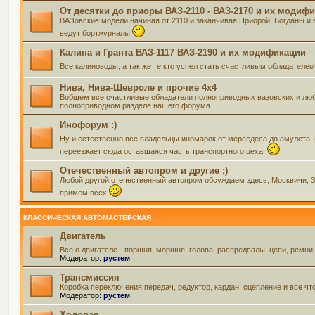
От десятки до приоры ВАЗ-2110 - ВАЗ-2170 и их модиф
ВАЗовские модели начиная от 2110 и заканчивая Приорой, Богданы и 
ведут бортжурналы
Калина и Гранта ВАЗ-1117 ВАЗ-2190 и их модификации
Все калиноводы, а так же те кто успел стать счастливым обладателе
Нива, Нива-Шевроле и прочие 4х4
Вобщем все счастливые обладатели полноприводных вазовских и люб
полноприводном разделе нашего форума.
Инофорум :)
Ну и естественно все владельцы иномарок от мерседеса до амулета,
переезжает сюда оставшаяся часть транспортного цеха.
Отечественный автопром и другие ;)
Любой другой отечественный автопром обсуждаем здесь, Москвичи, Зап
примем всех
КЛАССИЧЕСКАЯ АВТОМАСТЕРСКАЯ
Двигатель
Все о двигателе - поршня, моршня, голова, распредвалы, цепи, ремни
Модератор:
рустем
Трансмиссия
Коробка переключения передач, редуктор, кардан, сцепление и все чт
Модератор:
рустем
Ходовая