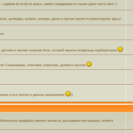
- ходовая во всей ее красе, самая страдающая от наших дорог часть авто :(
Бачки, цилиндры, шланги, колодки, диски и прочие прелести ремонтируем здесь!
есь
, датчики и прочая головная боль, которой лишены владельцы карбюраторов
зделе! Спрашиваем, отвечаем, помогаем, делимся опытом
ажнике и все прочее в данном направлении
))
обязательно продавать именно запчасти, расходники или машины, можете