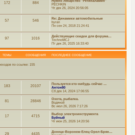
Нужно лекарство "Ретиналамин"
172
884
PECHKIN
Чт дек 26, 2024 20:56:05
Re: Динамики автомобильные
57
546
byran
Пн сен 24, 2018 21:24:41
Действующие скидки для форума…
97
1016
TechnoMCJ
Пт дек 26, 2025 16:33:40
ТЕМЫ
СООБЩЕНИЯ
ПОСЛЕДНЕЕ СООБЩЕНИЕ
еходов по ссылке: 155
Пользуется кто-нибудь сейчас …
183
20107
Антон80
Сб дек 14, 2024 17:06:55
Охота, рыбалка.
81
28846
Водяной
Вс июл 26, 2026 7:17:26
Выбор электроинструмента
17
4715
Буйный
Чт июн 25, 2026 14:20:56
Донецк-Воронеж-Елец-Орел-Брян…
29
4435