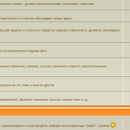
аторов в салон - делимся впечатлениями, мнениями, советами.
 практичность и прочее обсуждаем только здесь.
м для защиты от угона все средства хороши, советуемся, делимся, обсуждаем
ио установленное в вашем авто
ронные примочки, плюшки, штучки, полезные и просто увеселительные -
редачи на эту тему и многое другое.
аправлений. Делимся знаниями, опытом, хитростями и т.д.
 ремонтируем в этом разделе, вобщем все владельцы "зубил" - вэлком