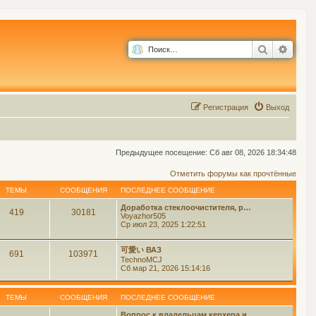
Поиск
Расш
Р
е
г
и
с
т
р
а
ц
и
я
Выход
Предыдущее посещение: Сб авг 08, 2026 18:34:48
Отметить форумы как прочтённые
ТЕМЫ
СООБЩЕНИЯ
ПОСЛЕДНЕЕ СООБЩЕНИЕ
Доработка стеклоочистителя, р…
419
30181
Voyazhor505
Ср июл 23, 2025 1:22:51
可愛い ВАЗ
691
103971
TechnoMCJ
Сб мар 21, 2026 15:14:16
ТЕМЫ
СООБЩЕНИЯ
ПОСЛЕДНЕЕ СООБЩЕНИЕ
Вопрос к владельцам керхера и…