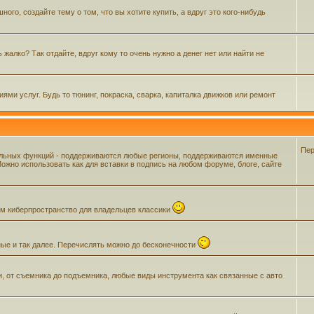
го, создайте тему о том, что вы хотите купить, а вдруг это кого-нибудь
жалко? Так отдайте, вдруг кому то очень нужно а денег нет или найти не
ми услуг. Будь то тюнинг, покраска, сварка, капиталка движков или ремонт
Пер
ельных функций - поддерживаются любые регионы, поддерживаются именные
жно использовать как для вставки в подпись на любом форуме, блоге, сайте
щем киберпространство для владельцев классики
ные и так далее. Перечислять можно до бесконечности
и, от съемника до подъемника, любые виды инструмента как связанные с авто