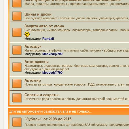
Масла, фильтры, антифризы и прочие расходники вплоть до ароматиз
Шины и диски
Все о делах колесных - покрышки, диски, вылеты, диаметры, красоты,
Защита авто от угона
Сигнализации, иммобилайзеры, блокираторы, амбарные замки - вобще
Модератор:
Randall
Автозвук
Магнитофоны, патефоны, усилители, сабы, колонки - вобщем все ауд
Модератор:
Medved@790
Автогаджеты
Навигаторы, видеорегистраторы, бортовые кампухтеры, всякие элект
обсуждаем в данном разделе!
Модератор:
Medved@790
Автомир
Новости автомира, юридические вопросы, ПДД, интересные статьи, пе
Советы и секреты
Различного рода полезные советы для автолюбителей всех мастей и н
ДРУГИЕ АВТОМОБИЛИ СЕМЕЙСТВА ВАЗ И НЕ ТОЛЬКО...
"Зубилы" от 2108 до 2115
Первые переднеприводные автомобили ВАЗ обсуждаем, рекламируем и