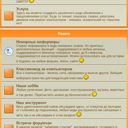
удается
Услуги
Здесь вы можете создавать различного рода объявления с
предложениями услуг. Будь то тюнинг, покраска, сварка, капиталка
движков или ремонт компьютеров - неважно, ограничений по тематике
нет!
Разное
Номерные информеры
Сервис информеров в виде номерных знаков. Из приятных
дополнительных функций - поддерживаются любые регионы,
поддерживаются именные номерные знаки, до 8 символов,
поддерживается масштабирование. Можно использовать как для вставки
в подпись на любом форуме, блоге, сайте
Классиковод за компьютером
Все о компьютерах - железо, сети, программы и многое другое. Вобщем
киберпространство для владельцев классики
Наши хобби
Любые увлечения, фото, рисование, конструирование, музыка, животные
и так далее. Перечислять можно до бесконечности
Наш инструмент
Весь джентльменский набор обсуждаем здесь, от отвертки до болгарки,
от съемника до подъемника, любые виды инструмента как связанные с
авто так и не обсуждаем в этом разделе
Встречи форумчан
В данном разделе "забиваем стрелки", договариваемся, готовимся и