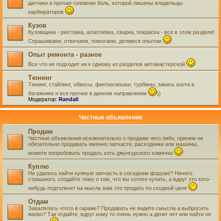
датчики и прочая головная боль, которой лишены владельцы
карбюраторов
Кузов
Кузовщина - рихтовка, шпатлевка, сварка, покраска - все в этом разделе!
Спрашиваем, отвечаем, помогаем, делимся опытом
Опыт ремонта - разное
Все что не подходит ни к одному из разделов автомастерской
Тюнинг
Тюнинг, стайлинг, обвесы, финтихлюшки, турбины, закись азота в
багажнике и все прочее в данном направлении
))
Модератор:
Randall
Частные объявления
Продам
Частные объявления исключительно о продаже чего либо, причем не
обязательно продавать именно запчасти, расходники или машины,
можете попробовать продать хоть джунгурского хомячка
Куплю
Не удалось найти нужную запчасть в соседнем форуме? Ничего
страшного, создайте тему о том, что вы хотите купить, а вдруг это кого-
нибудь подтолкнет на мысль вам это продать по сходной цене
Отдам
Завалялось чтото в гараже? Продавать не видите смысла а выбросить
жалко? Так отдайте, вдруг кому то очень нужно а денег нет или найти не