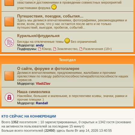
хвастаемся достижениями в проведении совместных мероприятий
участниками форума
Путешествия, поездки, события...
Здесь мы делимся впечатлениями, фотографиями, рекомендациями и
всем, всем, всем, что у нас остается после авто и не только
путешествий, выездов, пробегов, событий...
Курильня/флудильня
Беседы на отвлеченные темы
Без ограничений.
Модератор:
andy
Подфорумы:
Юмор
,
Землячество
,
Развлечения (18+)
Техотдел
О сайте, форуме и фотогалерее
Делимся впечатлениями, предложениями, жалобами и прочими
прелестями по поводу работоспособности/неработоспособности наших
сервисов.
Модератор:
VladiZlav
Наша символика
Наклейки, большие и маленькие, в перспективе ксивы, значки, рамки и
прочие плюшки :)
Модератор:
Randall
КТО СЕЙЧАС НА КОНФЕРЕНЦИИ
Всего
1352
посетителя :: 10 зарегистрированных, 0 скрытых и 1342 гостя (основано
на активности пользователей за последние 15 минут)
Больше всего посетителей (
22450
) здесь было Вт апр 14, 2026 13:40:55