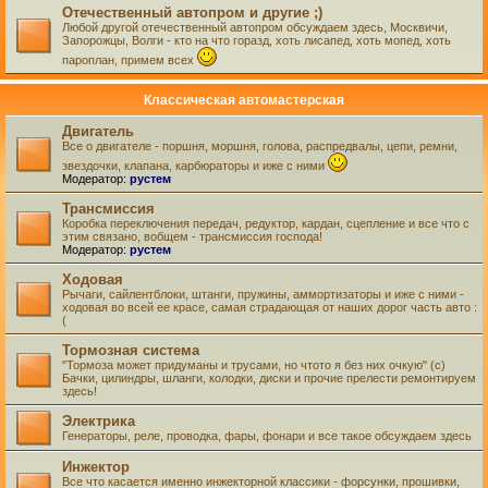
Отечественный автопром и другие ;)
Любой другой отечественный автопром обсуждаем здесь, Москвичи,
Запорожцы, Волги - кто на что горазд, хоть лисапед, хоть мопед, хоть
пароплан, примем всех
Классическая автомастерская
Двигатель
Все о двигателе - поршня, моршня, голова, распредвалы, цепи, ремни,
звездочки, клапана, карбюраторы и иже с ними
Модератор:
рустем
Трансмиссия
Коробка переключения передач, редуктор, кардан, сцепление и все что с
этим связано, вобщем - трансмиссия господа!
Модератор:
рустем
Ходовая
Рычаги, сайлентблоки, штанги, пружины, аммортизаторы и иже с ними -
ходовая во всей ее красе, самая страдающая от наших дорог часть авто :
(
Тормозная система
"Тормоза может придуманы и трусами, но чтото я без них очкую" (с)
Бачки, цилиндры, шланги, колодки, диски и прочие прелести ремонтируем
здесь!
Электрика
Генераторы, реле, проводка, фары, фонари и все такое обсуждаем здесь
Инжектор
Все что касается именно инжекторной классики - форсунки, прошивки,