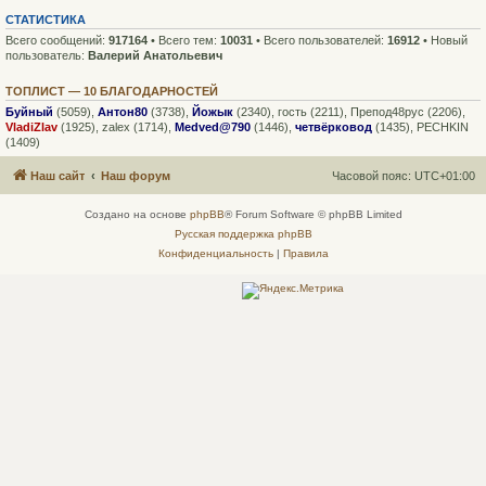
СТАТИСТИКА
Всего сообщений:
917164
• Всего тем:
10031
• Всего пользователей:
16912
• Новый
пользователь:
Валерий Анатольевич
ТОПЛИСТ — 10 БЛАГОДАРНОСТЕЙ
Буйный
(5059),
Антон80
(3738),
Йожык
(2340),
гость
(2211),
Препод48рус
(2206),
VladiZlav
(1925),
zalex
(1714),
Medved@790
(1446),
четвёрковод
(1435),
PECHKIN
(1409)
Наш сайт
Наш форум
Часовой пояс:
UTC+01:00
Создано на основе
phpBB
® Forum Software © phpBB Limited
Русская поддержка phpBB
Конфиденциальность
|
Правила