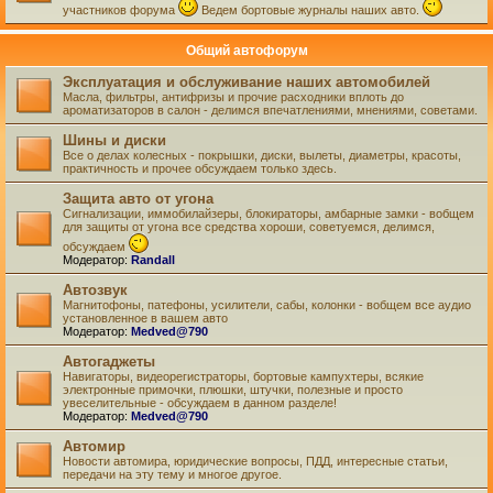
участников форума
Ведем бортовые журналы наших авто.
Общий автофорум
Эксплуатация и обслуживание наших автомобилей
Масла, фильтры, антифризы и прочие расходники вплоть до
ароматизаторов в салон - делимся впечатлениями, мнениями, советами.
Шины и диски
Все о делах колесных - покрышки, диски, вылеты, диаметры, красоты,
практичность и прочее обсуждаем только здесь.
Защита авто от угона
Сигнализации, иммобилайзеры, блокираторы, амбарные замки - вобщем
для защиты от угона все средства хороши, советуемся, делимся,
обсуждаем
Модератор:
Randall
Автозвук
Магнитофоны, патефоны, усилители, сабы, колонки - вобщем все аудио
установленное в вашем авто
Модератор:
Medved@790
Автогаджеты
Навигаторы, видеорегистраторы, бортовые кампухтеры, всякие
электронные примочки, плюшки, штучки, полезные и просто
увеселительные - обсуждаем в данном разделе!
Модератор:
Medved@790
Автомир
Новости автомира, юридические вопросы, ПДД, интересные статьи,
передачи на эту тему и многое другое.