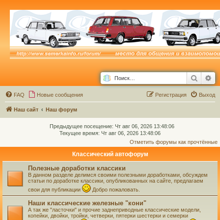
Поиск
Ра
FAQ
Новые сообщения
Р
е
г
и
с
т
р
а
ц
и
я
Выход
Наш сайт
Наш форум
Предыдущее посещение: Чт авг 06, 2026 13:48:06
Текущее время: Чт авг 06, 2026 13:48:06
Отметить форумы как прочтённые
Классический автофорум
Полезные доработки классики
В данном разделе делимся своими полезными доработками, обсуждем
статьи по доработке классики, опубликованных на сайте, предлагаем
свои для публикации
Добро пожаловать.
Наши классические железные "кони"
А так же "ласточки" и прочие заднеприводные классические модели,
копейки, двойки, тройки, четверки, пятерки шестерки и семерки