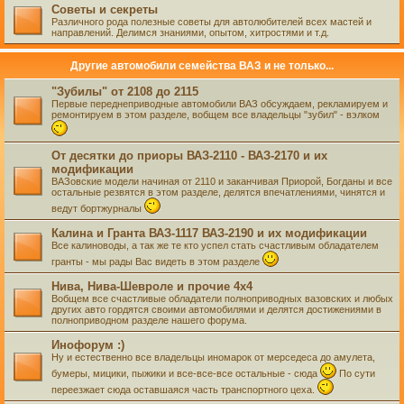
Советы и секреты
Различного рода полезные советы для автолюбителей всех мастей и
направлений. Делимся знаниями, опытом, хитростями и т.д.
Другие автомобили семейства ВАЗ и не только...
"Зубилы" от 2108 до 2115
Первые переднеприводные автомобили ВАЗ обсуждаем, рекламируем и
ремонтируем в этом разделе, вобщем все владельцы "зубил" - вэлком
От десятки до приоры ВАЗ-2110 - ВАЗ-2170 и их
модификации
ВАЗовские модели начиная от 2110 и заканчивая Приорой, Богданы и все
остальные резвятся в этом разделе, делятся впечатлениями, чинятся и
ведут бортжурналы
Калина и Гранта ВАЗ-1117 ВАЗ-2190 и их модификации
Все калиноводы, а так же те кто успел стать счастливым обладателем
гранты - мы рады Вас видеть в этом разделе
Нива, Нива-Шевроле и прочие 4х4
Вобщем все счастливые обладатели полноприводных вазовских и любых
других авто гордятся своими автомобилями и делятся достижениями в
полноприводном разделе нашего форума.
Инофорум :)
Ну и естественно все владельцы иномарок от мерседеса до амулета,
бумеры, мицики, пыжики и все-все-все остальные - сюда
По сути
переезжает сюда оставшаяся часть транспортного цеха.