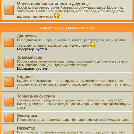
Отечественный автопром и другие ;)
Любой другой отечественный автопром обсуждаем здесь, Москвичи,
Запорожцы, Волги - кто на что горазд, хоть лисапед, хоть мопед, хоть
пароплан, примем всех
Классическая автомастерская
Двигатель
Все о двигателе - поршня, моршня, голова, распредвалы, цепи, ремни,
звездочки, клапана, карбюраторы и иже с ними
Модератор:
рустем
Трансмиссия
Коробка переключения передач, редуктор, кардан, сцепление и все что с
этим связано, вобщем - трансмиссия господа!
Модератор:
рустем
Ходовая
Рычаги, сайлентблоки, штанги, пружины, аммортизаторы и иже с ними -
ходовая во всей ее красе, самая страдающая от наших дорог часть авто :
(
Тормозная система
"Тормоза может придуманы и трусами, но чтото я без них очкую" (с)
Бачки, цилиндры, шланги, колодки, диски и прочие прелести ремонтируем
здесь!
Электрика
Генераторы, реле, проводка, фары, фонари и все такое обсуждаем здесь
Инжектор
Все что касается именно инжекторной классики - форсунки, прошивки,