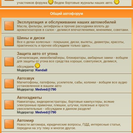
участников форума
Ведем бортовые журналы наших авто.
Общий автофорум
Эксплуатация и обслуживание наших автомобилей
Масла, фильтры, антифризы и прочие расходники вплоть до
ароматизаторов в салон - делимся впечатлениями, мнениями, советами.
Шины и диски
Все о делах колесных - покрышки, диски, вылеты, диаметры, красоты,
практичность и прочее обсуждаем только здесь.
Защита авто от угона
Сигнализации, иммобилайзеры, блокираторы, амбарные замки - вобщем
для защиты от угона все средства хороши, советуемся, делимся,
обсуждаем
Модератор:
Randall
Автозвук
Магнитофоны, патефоны, усилители, сабы, колонки - вобщем все аудио
установленное в вашем авто
Модератор:
Medved@790
Автогаджеты
Навигаторы, видеорегистраторы, бортовые кампухтеры, всякие
электронные примочки, плюшки, штучки, полезные и просто
увеселительные - обсуждаем в данном разделе!
Модератор:
Medved@790
Автомир
Новости автомира, юридические вопросы, ПДД, интересные статьи,
передачи на эту тему и многое другое.