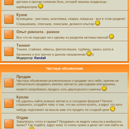
датчики и прочая головная боль, которой лишены владельцы
карбюраторов
Кузов
Кузовщина - рихтовка, шпатлевка, сварка, покраска - все в этом разделе!
Спрашиваем, отвечаем, помогаем, делимся опытом
Опыт ремонта - разное
Все что не подходит ни к одному из разделов автомастерской
Тюнинг
Тюнинг, стайлинг, обвесы, финтихлюшки, турбины, закись азота в
багажнике и все прочее в данном направлении
))
Модератор:
Randall
Частные объявления
Продам
Частные объявления исключительно о продаже чего либо, причем не
обязательно продавать именно запчасти, расходники или машины,
можете попробовать продать хоть джунгурского хомячка
Куплю
Не удалось найти нужную запчасть в соседнем форуме? Ничего
страшного, создайте тему о том, что вы хотите купить, а вдруг это кого-
нибудь подтолкнет на мысль вам это продать по сходной цене
Отдам
Завалялось чтото в гараже? Продавать не видите смысла а выбросить
жалко? Так отдайте, вдруг кому то очень нужно а денег нет или найти не