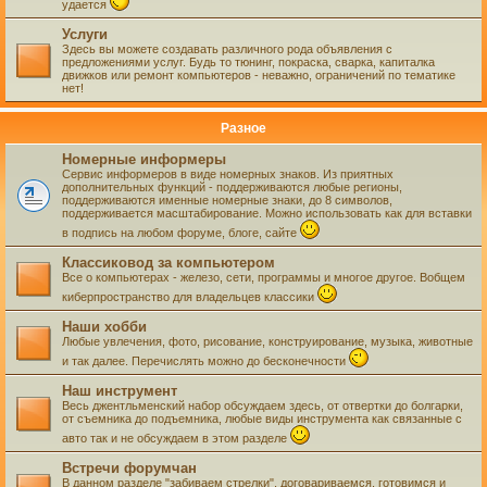
удается
Услуги
Здесь вы можете создавать различного рода объявления с
предложениями услуг. Будь то тюнинг, покраска, сварка, капиталка
движков или ремонт компьютеров - неважно, ограничений по тематике
нет!
Разное
Номерные информеры
Сервис информеров в виде номерных знаков. Из приятных
дополнительных функций - поддерживаются любые регионы,
поддерживаются именные номерные знаки, до 8 символов,
поддерживается масштабирование. Можно использовать как для вставки
в подпись на любом форуме, блоге, сайте
Классиковод за компьютером
Все о компьютерах - железо, сети, программы и многое другое. Вобщем
киберпространство для владельцев классики
Наши хобби
Любые увлечения, фото, рисование, конструирование, музыка, животные
и так далее. Перечислять можно до бесконечности
Наш инструмент
Весь джентльменский набор обсуждаем здесь, от отвертки до болгарки,
от съемника до подъемника, любые виды инструмента как связанные с
авто так и не обсуждаем в этом разделе
Встречи форумчан
В данном разделе "забиваем стрелки", договариваемся, готовимся и