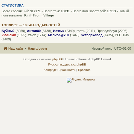
СТАТИСТИКА
Всего сообщений:
917171
• Всего тем:
10031
• Всего пользователей:
16913
• Новый
пользователь:
Kirill_From_Village
ТОПЛИСТ — 10 БЛАГОДАРНОСТЕЙ
Буйный
(5059),
Антон80
(3738),
Йожык
(2340),
гость
(2211),
Препод48рус
(2206),
VladiZlav
(1925),
zalex
(1714),
Medved@790
(1446),
четвёрковод
(1435),
PECHKIN
(1409)
Наш сайт
Наш форум
Часовой пояс:
UTC+01:00
Создано на основе
phpBB
® Forum Software © phpBB Limited
Русская поддержка phpBB
Конфиденциальность
|
Правила