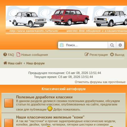
Поиск
Ра
FAQ
Новые сообщения
Р
е
г
и
с
т
р
а
ц
и
я
Выход
Наш сайт
Наш форум
Предыдущее посещение: Сб авг 08, 2026 13:51:44
Текущее время: Сб авг 08, 2026 13:51:44
Отметить форумы как прочтённые
Классический автофорум
Полезные доработки классики
В данном разделе делимся своими полезными доработками, обсуждем
статьи по доработке классики, опубликованных на сайте, предлагаем
свои для публикации
Добро пожаловать.
Наши классические железные "кони"
А так же "ласточки" и прочие заднеприводные классические модели,
копейки, двойки, тройки, четверки, пятерки шестерки и семерки