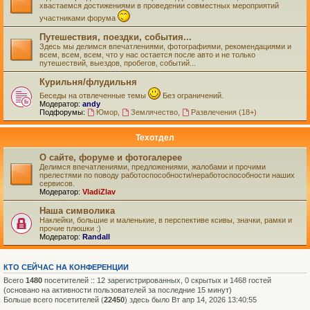
хвастаемся достижениями в проведении совместных мероприятий
участниками форума
Путешествия, поездки, события...
Здесь мы делимся впечатлениями, фотографиями, рекомендациями и
всем, всем, всем, что у нас остается после авто и не только
путешествий, выездов, пробегов, событий...
Курильня/флудильня
Беседы на отвлеченные темы
Без ограничений.
Модератор:
andy
Подфорумы:
Юмор
,
Землячество
,
Развлечения (18+)
Техотдел
О сайте, форуме и фотогалерее
Делимся впечатлениями, предложениями, жалобами и прочими
прелестями по поводу работоспособности/неработоспособности наших
сервисов.
Модератор:
VladiZlav
Наша символика
Наклейки, большие и маленькие, в перспективе ксивы, значки, рамки и
прочие плюшки :)
Модератор:
Randall
КТО СЕЙЧАС НА КОНФЕРЕНЦИИ
Всего
1480
посетителей :: 12 зарегистрированных, 0 скрытых и 1468 гостей
(основано на активности пользователей за последние 15 минут)
Больше всего посетителей (
22450
) здесь было Вт апр 14, 2026 13:40:55