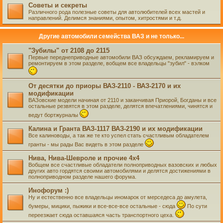
Советы и секреты
Различного рода полезные советы для автолюбителей всех мастей и
направлений. Делимся знаниями, опытом, хитростями и т.д.
Другие автомобили семейства ВАЗ и не только...
"Зубилы" от 2108 до 2115
Первые переднеприводные автомобили ВАЗ обсуждаем, рекламируем и
ремонтируем в этом разделе, вобщем все владельцы "зубил" - вэлком
От десятки до приоры ВАЗ-2110 - ВАЗ-2170 и их
модификации
ВАЗовские модели начиная от 2110 и заканчивая Приорой, Богданы и все
остальные резвятся в этом разделе, делятся впечатлениями, чинятся и
ведут бортжурналы
Калина и Гранта ВАЗ-1117 ВАЗ-2190 и их модификации
Все калиноводы, а так же те кто успел стать счастливым обладателем
гранты - мы рады Вас видеть в этом разделе
Нива, Нива-Шевроле и прочие 4х4
Вобщем все счастливые обладатели полноприводных вазовских и любых
других авто гордятся своими автомобилями и делятся достижениями в
полноприводном разделе нашего форума.
Инофорум :)
Ну и естественно все владельцы иномарок от мерседеса до амулета,
бумеры, мицики, пыжики и все-все-все остальные - сюда
По сути
переезжает сюда оставшаяся часть транспортного цеха.