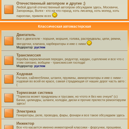
Отечественный автопром и другие ;)
Любой другой отечественный автопром обсуждаем здесь, Москвичи,
Запорожцы, Волги - кто на что горазд, хоть лисапед, хоть мопед, хоть
пароплан, примем всех
Классическая автомастерская
Двигатель
Все о двигателе - поршня, моршня, голова, распредвалы, цепи, ремни,
звездочки, клапана, карбюраторы и иже с ними
Модератор:
рустем
Трансмиссия
Коробка переключения передач, редуктор, кардан, сцепление и все что с
этим связано, вобщем - трансмиссия господа!
Модератор:
рустем
Ходовая
Рычаги, сайлентблоки, штанги, пружины, аммортизаторы и иже с ними -
ходовая во всей ее красе, самая страдающая от наших дорог часть авто :
(
Тормозная система
"Тормоза может придуманы и трусами, но чтото я без них очкую" (с)
Бачки, цилиндры, шланги, колодки, диски и прочие прелести ремонтируем
здесь!
Электрика
Генераторы, реле, проводка, фары, фонари и все такое обсуждаем здесь
Инжектор
Все что касается именно инжекторной классики - форсунки, прошивки,