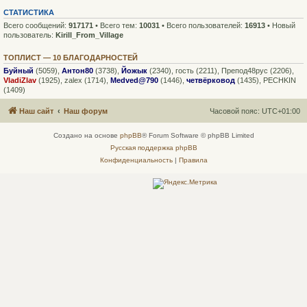
СТАТИСТИКА
Всего сообщений:
917171
• Всего тем:
10031
• Всего пользователей:
16913
• Новый
пользователь:
Kirill_From_Village
ТОПЛИСТ — 10 БЛАГОДАРНОСТЕЙ
Буйный
(5059),
Антон80
(3738),
Йожык
(2340),
гость
(2211),
Препод48рус
(2206),
VladiZlav
(1925),
zalex
(1714),
Medved@790
(1446),
четвёрковод
(1435),
PECHKIN
(1409)
Наш сайт
Наш форум
Часовой пояс:
UTC+01:00
Создано на основе
phpBB
® Forum Software © phpBB Limited
Русская поддержка phpBB
Конфиденциальность
|
Правила