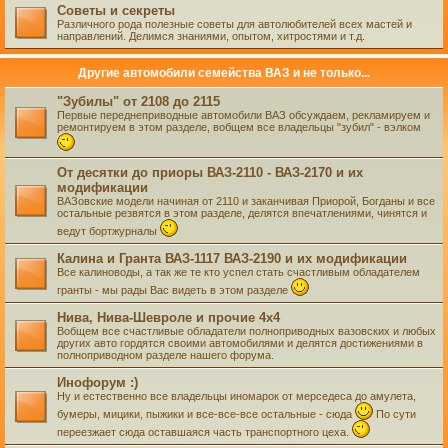
Советы и секреты
Различного рода полезные советы для автолюбителей всех мастей и
направлений. Делимся знаниями, опытом, хитростями и т.д.
Другие автомобили семейства ВАЗ и не только...
"Зубилы" от 2108 до 2115
Первые переднеприводные автомобили ВАЗ обсуждаем, рекламируем и
ремонтируем в этом разделе, вобщем все владельцы "зубил" - вэлком
От десятки до приоры ВАЗ-2110 - ВАЗ-2170 и их
модификации
ВАЗовские модели начиная от 2110 и заканчивая Приорой, Богданы и все
остальные резвятся в этом разделе, делятся впечатлениями, чинятся и
ведут бортжурналы
Калина и Гранта ВАЗ-1117 ВАЗ-2190 и их модификации
Все калиноводы, а так же те кто успел стать счастливым обладателем
гранты - мы рады Вас видеть в этом разделе
Нива, Нива-Шевроле и прочие 4х4
Вобщем все счастливые обладатели полноприводных вазовских и любых
других авто гордятся своими автомобилями и делятся достижениями в
полноприводном разделе нашего форума.
Инофорум :)
Ну и естественно все владельцы иномарок от мерседеса до амулета,
бумеры, мицики, пыжики и все-все-все остальные - сюда
По сути
переезжает сюда оставшаяся часть транспортного цеха.