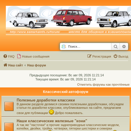
Поиск
Ра
FAQ
Новые сообщения
Р
е
г
и
с
т
р
а
ц
и
я
Выход
Наш сайт
Наш форум
Предыдущее посещение: Вс авг 09, 2026 11:21:14
Текущее время: Вс авг 09, 2026 11:21:14
Отметить форумы как прочтённые
Классический автофорум
Полезные доработки классики
В данном разделе делимся своими полезными доработками, обсуждем
статьи по доработке классики, опубликованных на сайте, предлагаем
свои для публикации
Добро пожаловать.
Наши классические железные "кони"
А так же "ласточки" и прочие заднеприводные классические модели,
копейки, двойки, тройки, четверки, пятерки шестерки и семерки