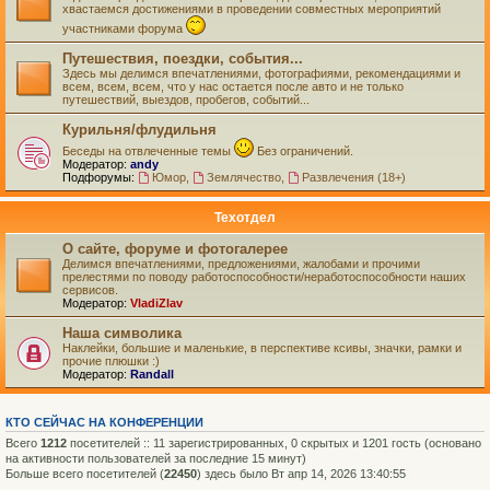
хвастаемся достижениями в проведении совместных мероприятий
участниками форума
Путешествия, поездки, события...
Здесь мы делимся впечатлениями, фотографиями, рекомендациями и
всем, всем, всем, что у нас остается после авто и не только
путешествий, выездов, пробегов, событий...
Курильня/флудильня
Беседы на отвлеченные темы
Без ограничений.
Модератор:
andy
Подфорумы:
Юмор
,
Землячество
,
Развлечения (18+)
Техотдел
О сайте, форуме и фотогалерее
Делимся впечатлениями, предложениями, жалобами и прочими
прелестями по поводу работоспособности/неработоспособности наших
сервисов.
Модератор:
VladiZlav
Наша символика
Наклейки, большие и маленькие, в перспективе ксивы, значки, рамки и
прочие плюшки :)
Модератор:
Randall
КТО СЕЙЧАС НА КОНФЕРЕНЦИИ
Всего
1212
посетителей :: 11 зарегистрированных, 0 скрытых и 1201 гость (основано
на активности пользователей за последние 15 минут)
Больше всего посетителей (
22450
) здесь было Вт апр 14, 2026 13:40:55