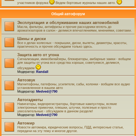
участников форума
Ведем бортовые журналы наших авто.
Общий автофорум
Эксплуатация и обслуживание наших автомобилей
Масла, фильтры, антифризы и прочие расходники вплоть до
ароматизаторов в салон - делимся впечатлениями, мнениями, советами.
Шины и диски
Все о делах колесных - покрышки, диски, вылеты, диаметры, красоты,
практичность и прочее обсуждаем только здесь.
Защита авто от угона
Сигнализации, иммобилайзеры, блокираторы, амбарные замки - вобщем
для защиты от угона все средства хороши, советуемся, делимся,
обсуждаем
Модератор:
Randall
Автозвук
Магнитофоны, патефоны, усилители, сабы, колонки - вобщем все аудио
установленное в вашем авто
Модератор:
Medved@790
Автогаджеты
Навигаторы, видеорегистраторы, бортовые кампухтеры, всякие
электронные примочки, плюшки, штучки, полезные и просто
увеселительные - обсуждаем в данном разделе!
Модератор:
Medved@790
Автомир
Новости автомира, юридические вопросы, ПДД, интересные статьи,
передачи на эту тему и многое другое.