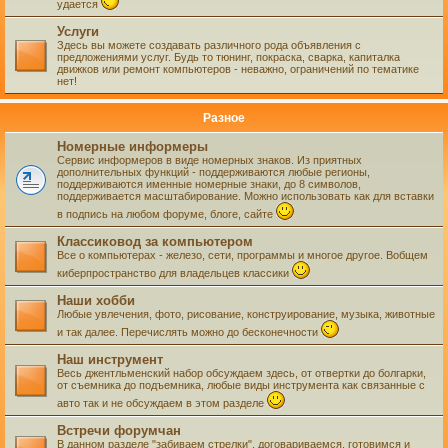
удается
Услуги
Здесь вы можете создавать различного рода объявления с
предложениями услуг. Будь то тюнинг, покраска, сварка, капиталка
движков или ремонт компьютеров - неважно, ограничений по тематике
нет!
Разное
Номерные информеры
Сервис информеров в виде номерных знаков. Из приятных
дополнительных функций - поддерживаются любые регионы,
поддерживаются именные номерные знаки, до 8 символов,
поддерживается масштабирование. Можно использовать как для вставки
в подпись на любом форуме, блоге, сайте
Классиковод за компьютером
Все о компьютерах - железо, сети, программы и многое другое. Вобщем
киберпространство для владельцев классики
Наши хобби
Любые увлечения, фото, рисование, конструирование, музыка, животные
и так далее. Перечислять можно до бесконечности
Наш инструмент
Весь джентльменский набор обсуждаем здесь, от отвертки до болгарки,
от съемника до подъемника, любые виды инструмента как связанные с
авто так и не обсуждаем в этом разделе
Встречи форумчан
В данном разделе "забиваем стрелки", договариваемся, готовимся и