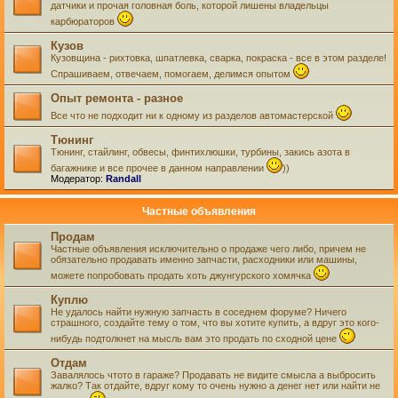
датчики и прочая головная боль, которой лишены владельцы
карбюраторов
Кузов
Кузовщина - рихтовка, шпатлевка, сварка, покраска - все в этом разделе!
Спрашиваем, отвечаем, помогаем, делимся опытом
Опыт ремонта - разное
Все что не подходит ни к одному из разделов автомастерской
Тюнинг
Тюнинг, стайлинг, обвесы, финтихлюшки, турбины, закись азота в
багажнике и все прочее в данном направлении
))
Модератор:
Randall
Частные объявления
Продам
Частные объявления исключительно о продаже чего либо, причем не
обязательно продавать именно запчасти, расходники или машины,
можете попробовать продать хоть джунгурского хомячка
Куплю
Не удалось найти нужную запчасть в соседнем форуме? Ничего
страшного, создайте тему о том, что вы хотите купить, а вдруг это кого-
нибудь подтолкнет на мысль вам это продать по сходной цене
Отдам
Завалялось чтото в гараже? Продавать не видите смысла а выбросить
жалко? Так отдайте, вдруг кому то очень нужно а денег нет или найти не