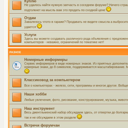
Куплю
Не удалось найти нужную запчасть в соседнем форуме? Ничего страшно
подтолкнет на мысль вам это продать по сходной цене
Отдам
Завалялось чтото в гараже? Продавать не видите смысла а выбросить 
удается
Услуги
Здесь вы можете создавать различного рода объявления с предложения
компьютеров - неважно, ограничений по тематике нет!
РАЗНОЕ
Номерные информеры
Сервис информеров в виде номерных знаков. Из приятных дополнит
номерные знаки, до 8 символов, поддерживается масштабирование. Мо
Классиковод за компьютером
Все о компьютерах - железо, сети, программы и многое другое. Воб
Наши хобби
Любые увлечения, фото, рисование, конструирование, музыка, живот
Наш инструмент
Весь джентльменский набор обсуждаем здесь, от отвертки до болгарк
так и не обсуждаем в этом разделе
Встречи форумчан