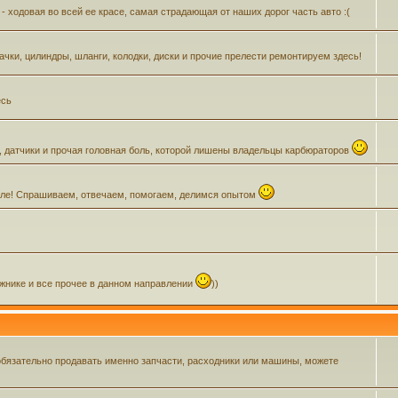
- ходовая во всей ее красе, самая страдающая от наших дорог часть авто :(
Бачки, цилиндры, шланги, колодки, диски и прочие прелести ремонтируем здесь!
есь
, датчики и прочая головная боль, которой лишены владельцы карбюраторов
зделе! Спрашиваем, отвечаем, помогаем, делимся опытом
ажнике и все прочее в данном направлении
))
обязательно продавать именно запчасти, расходники или машины, можете