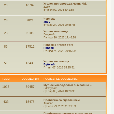
Уголок приоровода, часть №3.
23
10767
zalex
Вт июл 02, 2024 6:41:58
Черныш
28
7821
andy
Вт мар 24, 2026 20:58:45
Уголок нивовода
23
6106
Водяной
Пн июл 20, 2026 17:46:28
Randall's Frozen Ford
86
37512
Randall
Пт июл 24, 2026 20:15:59
Уголок вестовода
51
13439
Буйный
Пт авг 07, 2026 15:25:51
ТЕМЫ
СООБЩЕНИЯ
ПОСЛЕДНЕЕ СООБЩЕНИЕ
Мутное масло,белый выхлоп,но …
1016
59457
Sdelaysam
Ср апр 08, 2026 18:20:36
Проблема со сцеплением
433
15478
Филеас
Ср июл 29, 2026 23:19:33
Проблемы с рулевым управление…