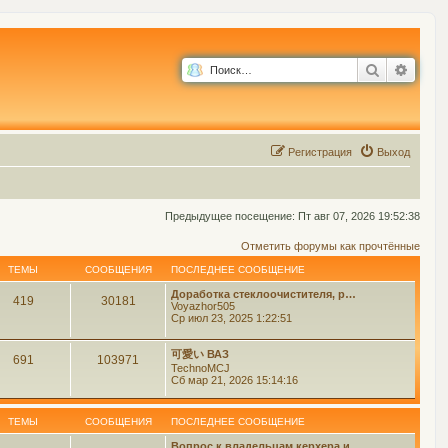
Поиск
Расш
Р
е
г
и
с
т
р
а
ц
и
я
Выход
Предыдущее посещение: Пт авг 07, 2026 19:52:38
Отметить форумы как прочтённые
ТЕМЫ
СООБЩЕНИЯ
ПОСЛЕДНЕЕ СООБЩЕНИЕ
Доработка стеклоочистителя, р…
419
30181
Voyazhor505
Ср июл 23, 2025 1:22:51
可愛い ВАЗ
691
103971
TechnoMCJ
Сб мар 21, 2026 15:14:16
ТЕМЫ
СООБЩЕНИЯ
ПОСЛЕДНЕЕ СООБЩЕНИЕ
Вопрос к владельцам керхера и…