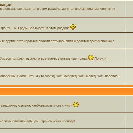
икации
все остальные резвятся в этом разделе, делятся впечатлениями, чинятся и
м гранты - мы рады Вас видеть в этом разделе
ых других авто гордятся своими автомобилями и делятся достижениями в
 бумеры, мицики, пыжики и все-все-все остальные - сюда
По сути
орожцы, Волги - кто на что горазд, хоть лисапед, хоть мопед, хоть пароплан,
, звездочки, клапана, карбюраторы и иже с ними
о с этим связано, вобщем - трансмиссия господа!