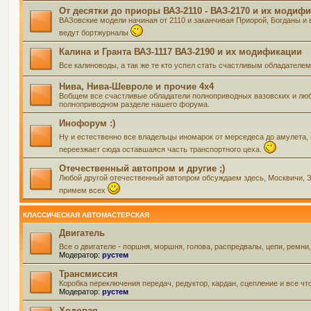
От десятки до приоры ВАЗ-2110 - ВАЗ-2170 и их модиф
ВАЗовские модели начиная от 2110 и заканчивая Приорой, Богданы и 
ведут бортжурналы
Калина и Гранта ВАЗ-1117 ВАЗ-2190 и их модификации
Все калиноводы, а так же те кто успел стать счастливым обладателе
Нива, Нива-Шевроле и прочие 4х4
Вобщем все счастливые обладатели полноприводных вазовских и люб
полноприводном разделе нашего форума.
Инофорум :)
Ну и естественно все владельцы иномарок от мерседеса до амулета,
переезжает сюда оставшаяся часть транспортного цеха.
Отечественный автопром и другие ;)
Любой другой отечественный автопром обсуждаем здесь, Москвичи, Зап
примем всех
КЛАССИЧЕСКАЯ АВТОМАСТЕРСКАЯ
Двигатель
Все о двигателе - поршня, моршня, голова, распредвалы, цепи, ремни
Модератор:
рустем
Трансмиссия
Коробка переключения передач, редуктор, кардан, сцепление и все чт
Модератор:
рустем
Ходовая