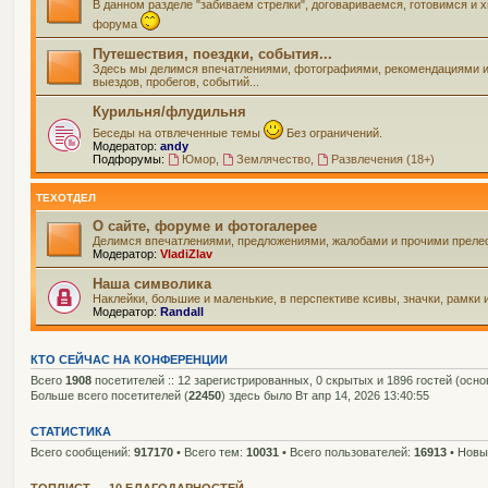
В данном разделе "забиваем стрелки", договариваемся, готовимся и
форума
Путешествия, поездки, события...
Здесь мы делимся впечатлениями, фотографиями, рекомендациями и вс
выездов, пробегов, событий...
Курильня/флудильня
Беседы на отвлеченные темы
Без ограничений.
Модератор:
andy
Подфорумы:
Юмор
,
Землячество
,
Развлечения (18+)
ТЕХОТДЕЛ
О сайте, форуме и фотогалерее
Делимся впечатлениями, предложениями, жалобами и прочими прелес
Модератор:
VladiZlav
Наша символика
Наклейки, большие и маленькие, в перспективе ксивы, значки, рамки 
Модератор:
Randall
КТО СЕЙЧАС НА КОНФЕРЕНЦИИ
Всего
1908
посетителей :: 12 зарегистрированных, 0 скрытых и 1896 гостей (осн
Больше всего посетителей (
22450
) здесь было Вт апр 14, 2026 13:40:55
СТАТИСТИКА
Всего сообщений:
917170
• Всего тем:
10031
• Всего пользователей:
16913
• Новы
ТОПЛИСТ — 10 БЛАГОДАРНОСТЕЙ