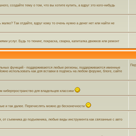
го, создайте тему о том, что вы хотите купить, а вдруг это кого-нибудь
жалко? Так отдайте, вдруг кому то очень нужно а денег нет или найти не
ми услуг. Будь то тюнинг, покраска, сварка, капиталка движков или ремонт
Пер
ельных функций - поддерживаются любые регионы, поддерживаются именные
жно использовать как для вставки в подпись на любом форуме, блоге, сайте
щем киберпространство для владельцев классики
ные и так далее. Перечислять можно до бесконечности
и, от съемника до подъемника, любые виды инструмента как связанные с авто