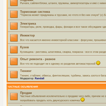
Рычаги, сайлентблоки, штанги, пружины, аммортизаторы и иже с ними 
Тормозная система
"Тормоза может придуманы и трусами, но чтото я без них очкую" (с) 
Электрика
Генераторы, реле, проводка, фары, фонари и все такое обсуждаем зд
Инжектор
Все что касается именно инжекторной классики - форсунки, прошивки
Кузов
Кузовщина - рихтовка, шпатлевка, сварка, покраска - все в этом ра
Опыт ремонта - разное
Все что не подходит ни к одному из разделов автомастерской
Тюнинг
Тюнинг, стайлинг, обвесы, финтихлюшки, турбины, закись азота в баг
Модератор:
Randall
ЧАСТНЫЕ ОБЪЯВЛЕНИЯ
Продам
Частные объявления исключительно о продаже чего либо, причем не 
попробовать продать хоть джунгурского хомячка