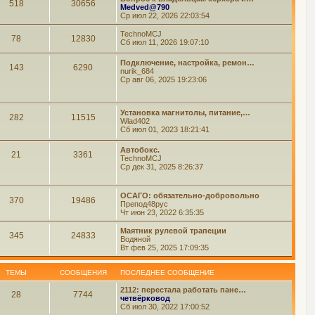
518
30656
Medved@790
Ср июл 22, 2026 22:03:54
TechnoMCJ
78
12830
Сб июл 11, 2026 19:07:10
Подключение, настройка, ремон…
143
6290
nurik_684
Ср авг 06, 2025 19:23:06
Установка магнитолы, питание,…
282
11515
Wlad402
Сб июл 01, 2023 18:21:41
Автобокс.
21
3361
TechnoMCJ
Ср дек 31, 2025 8:26:37
ОСАГО: обязательно-добровольно
370
19486
Препод48рус
Чт июн 23, 2022 6:35:35
Маятник рулевой трапеции
345
24833
Водяной
Вт фев 25, 2025 17:09:35
ТЕМЫ
СООБЩЕНИЯ
ПОСЛЕДНЕЕ СООБЩЕНИЕ
2112: перестала работать пане…
28
7744
четвёрковод
Сб июл 30, 2022 17:00:52