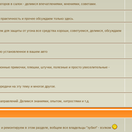
аторов в салон - делимся впечатлениями, мнениями, советами.
 практичность и прочее обсуждаем только здесь.
м для защиты от угона все средства хороши, советуемся, делимся, обсуждаем
ио установленное в вашем авто
ронные примочки, плюшки, штучки, полезные и просто увеселительные -
редачи на эту тему и многое другое.
аправлений. Делимся знаниями, опытом, хитростями и т.д.
 ремонтируем в этом разделе, вобщем все владельцы "зубил" - вэлком