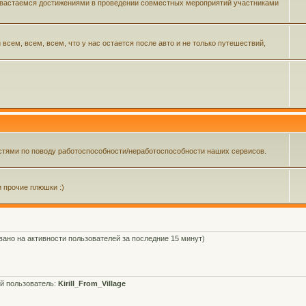
 хвастаемся достижениями в проведении совместных мероприятий участниками
ем, всем, всем, что у нас остается после авто и не только путешествий,
тями по поводу работоспособности/неработоспособности наших сервисов.
и прочие плюшки :)
овано на активности пользователей за последние 15 минут)
й пользователь:
Kirill_From_Village