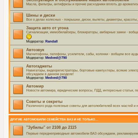
Масла, фильтры, антифризы и прочие расходники вплоть до ароматиз
Шины и диски
Все о делах колесных - покрышки, диски, вылеты, диаметры, красоты,
Защита авто от угона
Сигнализации, иммобилайзеры, блокираторы, амбарные замки - вобще
Модератор:
Randall
Автозвук
Магнитофоны, патефоны, усилители, сабы, колонки - вобщем все ауд
Модератор:
Medved@790
Автогаджеты
Навигаторы, видеорегистраторы, бортовые кампухтеры, всякие элект
обсуждаем в данном разделе!
Модератор:
Medved@790
Автомир
Новости автомира, юридические вопросы, ПДД, интересные статьи, пе
Советы и секреты
Различного рода полезные советы для автолюбителей всех мастей и н
ДРУГИЕ АВТОМОБИЛИ СЕМЕЙСТВА ВАЗ И НЕ ТОЛЬКО...
"Зубилы" от 2108 до 2115
Первые переднеприводные автомобили ВАЗ обсуждаем, рекламируем и