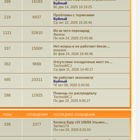
399
16183
Буйный
Вс дек 14, 2025 16:19:25
Проблемы с тормозами
219
8437
Буйный
Ср окт 22, 2025 15:26:40
Из-за чего перезаряд
1121
52810
Филеас
Пн ноя 24, 2025 23:43:46
Нет искры и не работает бензо…
337
15000
мишаня
Вт фев 24, 2026 18:46:45
Отсутствие посадочных мест по…
362
9668
TechnoMCJ
Ср фев 11, 2026 14:40:17
Не работает эконометр
495
23311
Буйный
Чт окт 09, 2025 5:43:56
Помощь по распредвалу
298
11925
TechnoMCJ
Пн дек 29, 2025 9:05:27
ТЕМЫ
СООБЩЕНИЯ
ПОСЛЕДНЕЕ СООБЩЕНИЕ
Колеса Eqip r15 195/55 Ульяно…
339
2377
Serhio173
Пн сен 29, 2025 8:32:03