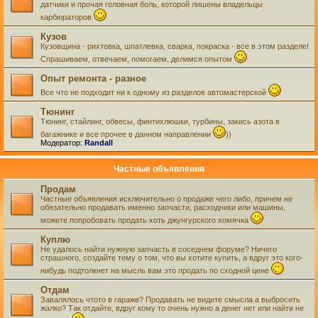
датчики и прочая головная боль, которой лишены владельцы
карбюраторов
Кузов
Кузовщина - рихтовка, шпатлевка, сварка, покраска - все в этом разделе!
Спрашиваем, отвечаем, помогаем, делимся опытом
Опыт ремонта - разное
Все что не подходит ни к одному из разделов автомастерской
Тюнинг
Тюнинг, стайлинг, обвесы, финтихлюшки, турбины, закись азота в
багажнике и все прочее в данном направлении
))
Модератор:
Randall
Частные объявления
Продам
Частные объявления исключительно о продаже чего либо, причем не
обязательно продавать именно запчасти, расходники или машины,
можете попробовать продать хоть джунгурского хомячка
Куплю
Не удалось найти нужную запчасть в соседнем форуме? Ничего
страшного, создайте тему о том, что вы хотите купить, а вдруг это кого-
нибудь подтолкнет на мысль вам это продать по сходной цене
Отдам
Завалялось чтото в гараже? Продавать не видите смысла а выбросить
жалко? Так отдайте, вдруг кому то очень нужно а денег нет или найти не