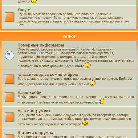
удается
Услуги
Здесь вы можете создавать различного рода объявления с
предложениями услуг. Будь то тюнинг, покраска, сварка, капиталка
движков или ремонт компьютеров - неважно, ограничений по тематике
нет!
Разное
Номерные информеры
Сервис информеров в виде номерных знаков. Из приятных
дополнительных функций - поддерживаются любые регионы,
поддерживаются именные номерные знаки, до 8 символов,
поддерживается масштабирование. Можно использовать как для вставки
в подпись на любом форуме, блоге, сайте
Классиковод за компьютером
Все о компьютерах - железо, сети, программы и многое другое. Вобщем
киберпространство для владельцев классики
Наши хобби
Любые увлечения, фото, рисование, конструирование, музыка, животные
и так далее. Перечислять можно до бесконечности
Наш инструмент
Весь джентльменский набор обсуждаем здесь, от отвертки до болгарки,
от съемника до подъемника, любые виды инструмента как связанные с
авто так и не обсуждаем в этом разделе
Встречи форумчан
В данном разделе "забиваем стрелки", договариваемся, готовимся и