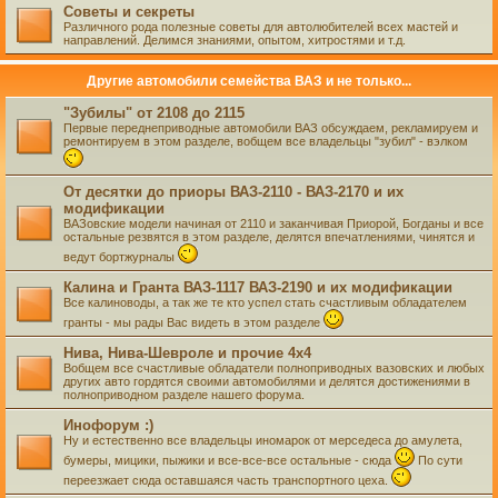
Советы и секреты
Различного рода полезные советы для автолюбителей всех мастей и
направлений. Делимся знаниями, опытом, хитростями и т.д.
Другие автомобили семейства ВАЗ и не только...
"Зубилы" от 2108 до 2115
Первые переднеприводные автомобили ВАЗ обсуждаем, рекламируем и
ремонтируем в этом разделе, вобщем все владельцы "зубил" - вэлком
От десятки до приоры ВАЗ-2110 - ВАЗ-2170 и их
модификации
ВАЗовские модели начиная от 2110 и заканчивая Приорой, Богданы и все
остальные резвятся в этом разделе, делятся впечатлениями, чинятся и
ведут бортжурналы
Калина и Гранта ВАЗ-1117 ВАЗ-2190 и их модификации
Все калиноводы, а так же те кто успел стать счастливым обладателем
гранты - мы рады Вас видеть в этом разделе
Нива, Нива-Шевроле и прочие 4х4
Вобщем все счастливые обладатели полноприводных вазовских и любых
других авто гордятся своими автомобилями и делятся достижениями в
полноприводном разделе нашего форума.
Инофорум :)
Ну и естественно все владельцы иномарок от мерседеса до амулета,
бумеры, мицики, пыжики и все-все-все остальные - сюда
По сути
переезжает сюда оставшаяся часть транспортного цеха.