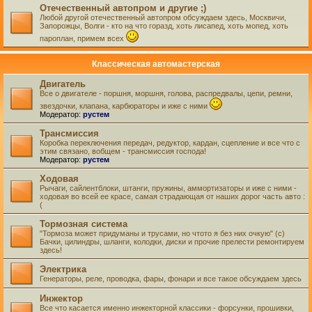
Отечественный автопром и другие ;)
Любой другой отечественный автопром обсуждаем здесь, Москвичи,
Запорожцы, Волги - кто на что горазд, хоть лисапед, хоть мопед, хоть
пароплан, примем всех
Классическая автомастерская
Двигатель
Все о двигателе - поршня, моршня, голова, распредвалы, цепи, ремни,
звездочки, клапана, карбюраторы и иже с ними
Модератор:
рустем
Трансмиссия
Коробка переключения передач, редуктор, кардан, сцепление и все что с
этим связано, вобщем - трансмиссия господа!
Модератор:
рустем
Ходовая
Рычаги, сайлентблоки, штанги, пружины, аммортизаторы и иже с ними -
ходовая во всей ее красе, самая страдающая от наших дорог часть авто :
(
Тормозная система
"Тормоза может придуманы и трусами, но чтото я без них очкую" (с)
Бачки, цилиндры, шланги, колодки, диски и прочие прелести ремонтируем
здесь!
Электрика
Генераторы, реле, проводка, фары, фонари и все такое обсуждаем здесь
Инжектор
Все что касается именно инжекторной классики - форсунки, прошивки,