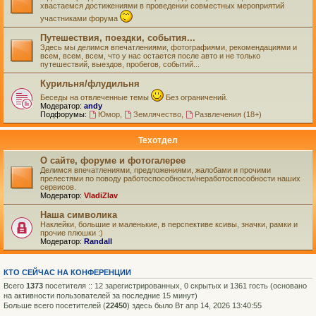
хвастаемся достижениями в проведении совместных мероприятий
участниками форума
Путешествия, поездки, события...
Здесь мы делимся впечатлениями, фотографиями, рекомендациями и
всем, всем, всем, что у нас остается после авто и не только
путешествий, выездов, пробегов, событий...
Курильня/флудильня
Беседы на отвлеченные темы
Без ограничений.
Модератор:
andy
Подфорумы:
Юмор
,
Землячество
,
Развлечения (18+)
Техотдел
О сайте, форуме и фотогалерее
Делимся впечатлениями, предложениями, жалобами и прочими
прелестями по поводу работоспособности/неработоспособности наших
сервисов.
Модератор:
VladiZlav
Наша символика
Наклейки, большие и маленькие, в перспективе ксивы, значки, рамки и
прочие плюшки :)
Модератор:
Randall
КТО СЕЙЧАС НА КОНФЕРЕНЦИИ
Всего
1373
посетителя :: 12 зарегистрированных, 0 скрытых и 1361 гость (основано
на активности пользователей за последние 15 минут)
Больше всего посетителей (
22450
) здесь было Вт апр 14, 2026 13:40:55