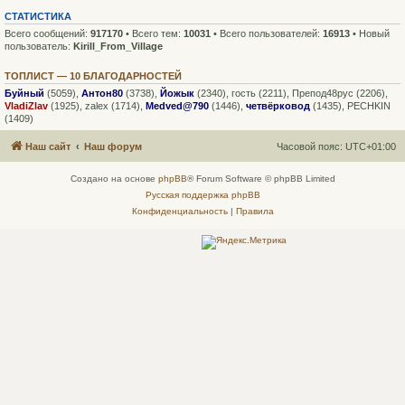
СТАТИСТИКА
Всего сообщений:
917170
• Всего тем:
10031
• Всего пользователей:
16913
• Новый
пользователь:
Kirill_From_Village
ТОПЛИСТ — 10 БЛАГОДАРНОСТЕЙ
Буйный
(5059),
Антон80
(3738),
Йожык
(2340),
гость
(2211),
Препод48рус
(2206),
VladiZlav
(1925),
zalex
(1714),
Medved@790
(1446),
четвёрковод
(1435),
PECHKIN
(1409)
Наш сайт
Наш форум
Часовой пояс:
UTC+01:00
Создано на основе
phpBB
® Forum Software © phpBB Limited
Русская поддержка phpBB
Конфиденциальность
|
Правила