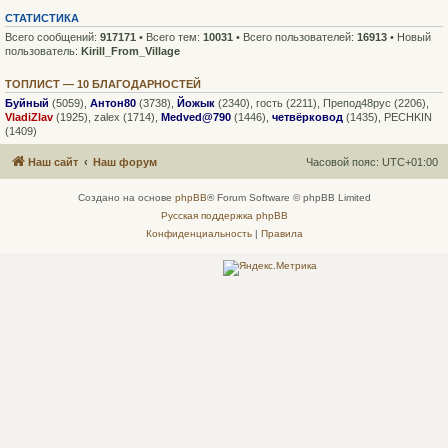
СТАТИСТИКА
Всего сообщений:
917171
• Всего тем:
10031
• Всего пользователей:
16913
• Новый
пользователь:
Kirill_From_Village
ТОПЛИСТ — 10 БЛАГОДАРНОСТЕЙ
Буйный
(5059),
Антон80
(3738),
Йожык
(2340),
гость
(2211),
Препод48рус
(2206),
VladiZlav
(1925),
zalex
(1714),
Medved@790
(1446),
четвёрковод
(1435),
PECHKIN
(1409)
Наш сайт
Наш форум
Часовой пояс:
UTC+01:00
Создано на основе
phpBB
® Forum Software © phpBB Limited
Русская поддержка phpBB
Конфиденциальность
|
Правила