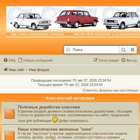
Поиск
Ра
FAQ
Новые сообщения
Р
е
г
и
с
т
р
а
ц
и
я
Выход
Наш сайт
Наш форум
Предыдущее посещение: Пт авг 07, 2026 23:34:54
Текущее время: Пт авг 07, 2026 23:34:54
Отметить форумы как прочтённые
Классический автофорум
Полезные доработки классики
В данном разделе делимся своими полезными доработками, обсуждем
статьи по доработке классики, опубликованных на сайте, предлагаем
свои для публикации
Добро пожаловать.
Наши классические железные "кони"
А так же "ласточки" и прочие заднеприводные классические модели,
копейки, двойки, тройки, четверки, пятерки шестерки и семерки