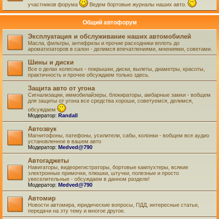
участников форума
Ведем бортовые журналы наших авто.
Общий автофорум
Эксплуатация и обслуживание наших автомобилей
Масла, фильтры, антифризы и прочие расходники вплоть до
ароматизаторов в салон - делимся впечатлениями, мнениями, советами.
Шины и диски
Все о делах колесных - покрышки, диски, вылеты, диаметры, красоты,
практичность и прочее обсуждаем только здесь.
Защита авто от угона
Сигнализации, иммобилайзеры, блокираторы, амбарные замки - вобщем
для защиты от угона все средства хороши, советуемся, делимся,
обсуждаем
Модератор:
Randall
Автозвук
Магнитофоны, патефоны, усилители, сабы, колонки - вобщем все аудио
установленное в вашем авто
Модератор:
Medved@790
Автогаджеты
Навигаторы, видеорегистраторы, бортовые кампухтеры, всякие
электронные примочки, плюшки, штучки, полезные и просто
увеселительные - обсуждаем в данном разделе!
Модератор:
Medved@790
Автомир
Новости автомира, юридические вопросы, ПДД, интересные статьи,
передачи на эту тему и многое другое.