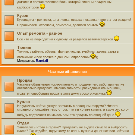
датчики и прочая головная боль, которой лишены владельцы
карбюраторов
Кузов
Кузовщина - рихтовка, шпатлевка, сварка, покраска - все в этом разделе!
Спрашиваем, отвечаем, помогаем, делимся опытом
Опыт ремонта - разное
Все что не подходит ни к одному из разделов автомастерской
Тюнинг
Тюнинг, стайлинг, обвесы, финтихлюшки, турбины, закись азота в
багажнике и все прочее в данном направлении
))
Модератор:
Randall
Частные объявления
Продам
Частные объявления исключительно о продаже чего либо, причем не
обязательно продавать именно запчасти, расходники или машины,
можете попробовать продать хоть джунгурского хомячка
Куплю
Не удалось найти нужную запчасть в соседнем форуме? Ничего
страшного, создайте тему о том, что вы хотите купить, а вдруг это кого-
нибудь подтолкнет на мысль вам это продать по сходной цене
Отдам
Завалялось чтото в гараже? Продавать не видите смысла а выбросить
жалко? Так отдайте, вдруг кому то очень нужно а денег нет или найти не