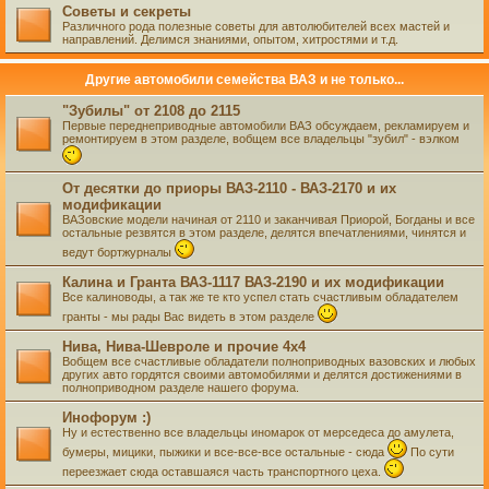
Советы и секреты
Различного рода полезные советы для автолюбителей всех мастей и
направлений. Делимся знаниями, опытом, хитростями и т.д.
Другие автомобили семейства ВАЗ и не только...
"Зубилы" от 2108 до 2115
Первые переднеприводные автомобили ВАЗ обсуждаем, рекламируем и
ремонтируем в этом разделе, вобщем все владельцы "зубил" - вэлком
От десятки до приоры ВАЗ-2110 - ВАЗ-2170 и их
модификации
ВАЗовские модели начиная от 2110 и заканчивая Приорой, Богданы и все
остальные резвятся в этом разделе, делятся впечатлениями, чинятся и
ведут бортжурналы
Калина и Гранта ВАЗ-1117 ВАЗ-2190 и их модификации
Все калиноводы, а так же те кто успел стать счастливым обладателем
гранты - мы рады Вас видеть в этом разделе
Нива, Нива-Шевроле и прочие 4х4
Вобщем все счастливые обладатели полноприводных вазовских и любых
других авто гордятся своими автомобилями и делятся достижениями в
полноприводном разделе нашего форума.
Инофорум :)
Ну и естественно все владельцы иномарок от мерседеса до амулета,
бумеры, мицики, пыжики и все-все-все остальные - сюда
По сути
переезжает сюда оставшаяся часть транспортного цеха.