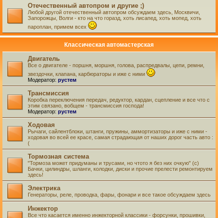
Отечественный автопром и другие ;)
Любой другой отечественный автопром обсуждаем здесь, Москвичи,
Запорожцы, Волги - кто на что горазд, хоть лисапед, хоть мопед, хоть
пароплан, примем всех
Классическая автомастерская
Двигатель
Все о двигателе - поршня, моршня, голова, распредвалы, цепи, ремни,
звездочки, клапана, карбюраторы и иже с ними
Модератор:
рустем
Трансмиссия
Коробка переключения передач, редуктор, кардан, сцепление и все что с
этим связано, вобщем - трансмиссия господа!
Модератор:
рустем
Ходовая
Рычаги, сайлентблоки, штанги, пружины, аммортизаторы и иже с ними -
ходовая во всей ее красе, самая страдающая от наших дорог часть авто :
(
Тормозная система
"Тормоза может придуманы и трусами, но чтото я без них очкую" (с)
Бачки, цилиндры, шланги, колодки, диски и прочие прелести ремонтируем
здесь!
Электрика
Генераторы, реле, проводка, фары, фонари и все такое обсуждаем здесь
Инжектор
Все что касается именно инжекторной классики - форсунки, прошивки,