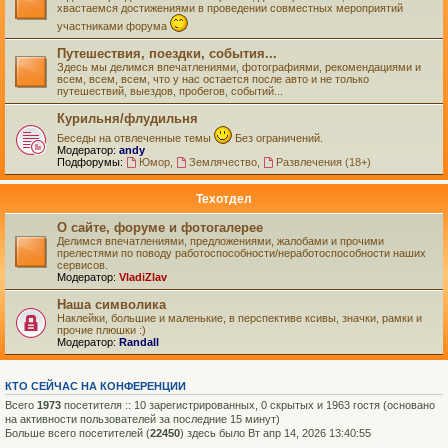
хвастаемся достижениями в проведении совместных мероприятий
участниками форума
Путешествия, поездки, события...
Здесь мы делимся впечатлениями, фотографиями, рекомендациями и
всем, всем, всем, что у нас остается после авто и не только
путешествий, выездов, пробегов, событий...
Курильня/флудильня
Беседы на отвлеченные темы
Без ограничений.
Модератор:
andy
Подфорумы:
Юмор
,
Землячество
,
Развлечения (18+)
Техотдел
О сайте, форуме и фотогалерее
Делимся впечатлениями, предложениями, жалобами и прочими
прелестями по поводу работоспособности/неработоспособности наших
сервисов.
Модератор:
VladiZlav
Наша символика
Наклейки, большие и маленькие, в перспективе ксивы, значки, рамки и
прочие плюшки :)
Модератор:
Randall
КТО СЕЙЧАС НА КОНФЕРЕНЦИИ
Всего
1973
посетителя :: 10 зарегистрированных, 0 скрытых и 1963 гостя (основано
на активности пользователей за последние 15 минут)
Больше всего посетителей (
22450
) здесь было Вт апр 14, 2026 13:40:55