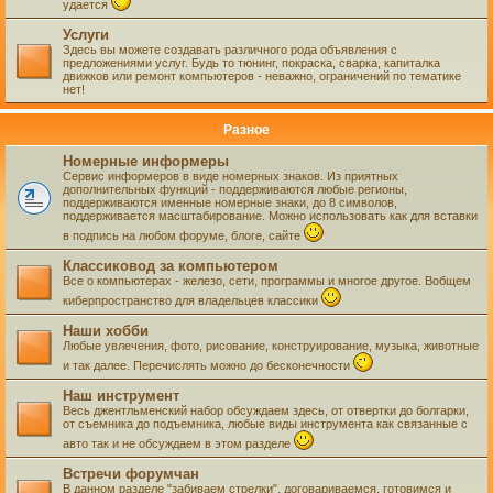
удается
Услуги
Здесь вы можете создавать различного рода объявления с
предложениями услуг. Будь то тюнинг, покраска, сварка, капиталка
движков или ремонт компьютеров - неважно, ограничений по тематике
нет!
Разное
Номерные информеры
Сервис информеров в виде номерных знаков. Из приятных
дополнительных функций - поддерживаются любые регионы,
поддерживаются именные номерные знаки, до 8 символов,
поддерживается масштабирование. Можно использовать как для вставки
в подпись на любом форуме, блоге, сайте
Классиковод за компьютером
Все о компьютерах - железо, сети, программы и многое другое. Вобщем
киберпространство для владельцев классики
Наши хобби
Любые увлечения, фото, рисование, конструирование, музыка, животные
и так далее. Перечислять можно до бесконечности
Наш инструмент
Весь джентльменский набор обсуждаем здесь, от отвертки до болгарки,
от съемника до подъемника, любые виды инструмента как связанные с
авто так и не обсуждаем в этом разделе
Встречи форумчан
В данном разделе "забиваем стрелки", договариваемся, готовимся и