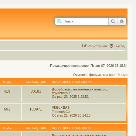
Поиск
Расш
Р
е
г
и
с
т
р
а
ц
и
я
Выход
Предыдущее посещение: Пт авг 07, 2026 15:18:34
Отметить форумы как прочтённые
ТЕМЫ
СООБЩЕНИЯ
ПОСЛЕДНЕЕ СООБЩЕНИЕ
Доработка стеклоочистителя, р…
419
30181
Voyazhor505
Ср июл 23, 2025 1:22:51
可愛い ВАЗ
691
103971
TechnoMCJ
Сб мар 21, 2026 15:14:16
ТЕМЫ
СООБЩЕНИЯ
ПОСЛЕДНЕЕ СООБЩЕНИЕ
Вопрос к владельцам керхера и…