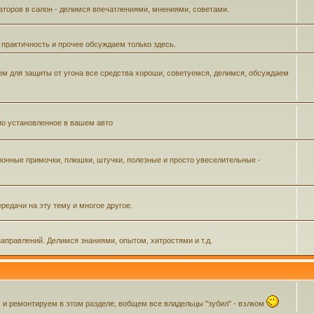
аторов в салон - делимся впечатлениями, мнениями, советами.
 практичность и прочее обсуждаем только здесь.
м для защиты от угона все средства хороши, советуемся, делимся, обсуждаем
ио установленное в вашем авто
ронные примочки, плюшки, штучки, полезные и просто увеселительные -
редачи на эту тему и многое другое.
аправлений. Делимся знаниями, опытом, хитростями и т.д.
 ремонтируем в этом разделе, вобщем все владельцы "зубил" - вэлком