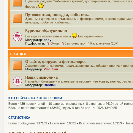
В данном разделе "забиваем стрелки", договариваемся, готовимся и
форума
Путешествия, поездки, события...
Здесь мы делимся впечатлениями, фотографиями, рекомендациями и вс
выездов, пробегов, событий...
Курильня/флудильня
Беседы на отвлеченные темы
Без ограничений.
Модератор:
andy
Подфорумы:
Юмор
,
Землячество
,
Развлечения (18+)
ТЕХОТДЕЛ
О сайте, форуме и фотогалерее
Делимся впечатлениями, предложениями, жалобами и прочими прелес
Модератор:
VladiZlav
Наша символика
Наклейки, большие и маленькие, в перспективе ксивы, значки, рамки 
Модератор:
Randall
КТО СЕЙЧАС НА КОНФЕРЕНЦИИ
Всего
4429
посетителей :: 10 зарегистрированных, 0 скрытых и 4419 гостей (осн
Больше всего посетителей (
22450
) здесь было Вт апр 14, 2026 13:40:55
СТАТИСТИКА
Всего сообщений:
917169
• Всего тем:
10031
• Всего пользователей:
16913
• Новы
ТОПЛИСТ — 10 БЛАГОДАРНОСТЕЙ