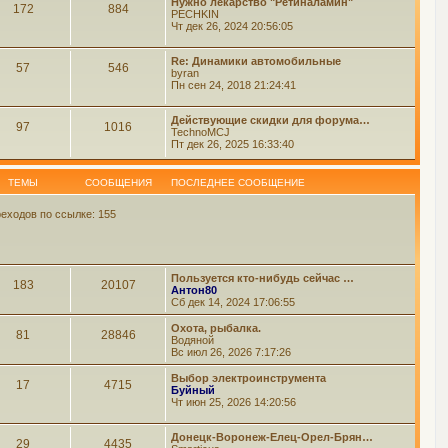
Нужно лекарство "Ретиналамин"
172
884
PECHKIN
Чт дек 26, 2024 20:56:05
Re: Динамики автомобильные
57
546
byran
Пн сен 24, 2018 21:24:41
Действующие скидки для форума…
97
1016
TechnoMCJ
Пт дек 26, 2025 16:33:40
ТЕМЫ
СООБЩЕНИЯ
ПОСЛЕДНЕЕ СООБЩЕНИЕ
еходов по ссылке: 155
Пользуется кто-нибудь сейчас …
183
20107
Антон80
Сб дек 14, 2024 17:06:55
Охота, рыбалка.
81
28846
Водяной
Вс июл 26, 2026 7:17:26
Выбор электроинструмента
17
4715
Буйный
Чт июн 25, 2026 14:20:56
Донецк-Воронеж-Елец-Орел-Брян…
29
4435