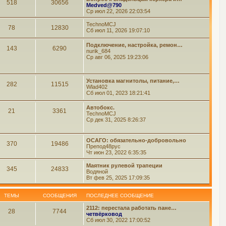
518
30656
Medved@790
Ср июл 22, 2026 22:03:54
TechnoMCJ
78
12830
Сб июл 11, 2026 19:07:10
Подключение, настройка, ремон…
143
6290
nurik_684
Ср авг 06, 2025 19:23:06
Установка магнитолы, питание,…
282
11515
Wlad402
Сб июл 01, 2023 18:21:41
Автобокс.
21
3361
TechnoMCJ
Ср дек 31, 2025 8:26:37
ОСАГО: обязательно-добровольно
370
19486
Препод48рус
Чт июн 23, 2022 6:35:35
Маятник рулевой трапеции
345
24833
Водяной
Вт фев 25, 2025 17:09:35
ТЕМЫ
СООБЩЕНИЯ
ПОСЛЕДНЕЕ СООБЩЕНИЕ
2112: перестала работать пане…
28
7744
четвёрковод
Сб июл 30, 2022 17:00:52