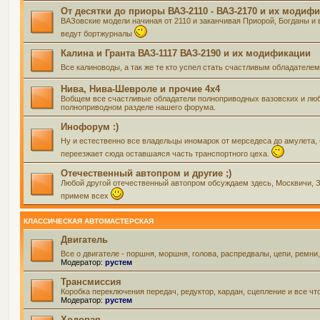
От десятки до приоры ВАЗ-2110 - ВАЗ-2170 и их модиф
ВАЗовские модели начиная от 2110 и заканчивая Приорой, Богданы и 
ведут бортжурналы
Калина и Гранта ВАЗ-1117 ВАЗ-2190 и их модификации
Все калиноводы, а так же те кто успел стать счастливым обладателе
Нива, Нива-Шевроле и прочие 4х4
Вобщем все счастливые обладатели полноприводных вазовских и люб
полноприводном разделе нашего форума.
Инофорум :)
Ну и естественно все владельцы иномарок от мерседеса до амулета,
переезжает сюда оставшаяся часть транспортного цеха.
Отечественный автопром и другие ;)
Любой другой отечественный автопром обсуждаем здесь, Москвичи, Зап
примем всех
КЛАССИЧЕСКАЯ АВТОМАСТЕРСКАЯ
Двигатель
Все о двигателе - поршня, моршня, голова, распредвалы, цепи, ремни
Модератор:
рустем
Трансмиссия
Коробка переключения передач, редуктор, кардан, сцепление и все чт
Модератор:
рустем
Ходовая