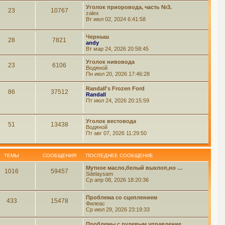
Уголок приоровода, часть №3.
23
10767
zalex
Вт июл 02, 2024 6:41:58
Черныш
28
7821
andy
Вт мар 24, 2026 20:58:45
Уголок нивовода
23
6106
Водяной
Пн июл 20, 2026 17:46:28
Randall's Frozen Ford
86
37512
Randall
Пт июл 24, 2026 20:15:59
Уголок вестовода
51
13438
Водяной
Пт авг 07, 2026 11:29:50
ТЕМЫ
СООБЩЕНИЯ
ПОСЛЕДНЕЕ СООБЩЕНИЕ
Мутное масло,белый выхлоп,но …
1016
59457
Sdelaysam
Ср апр 08, 2026 18:20:36
Проблема со сцеплением
433
15478
Филеас
Ср июл 29, 2026 23:19:33
Проблемы с рулевым управление…