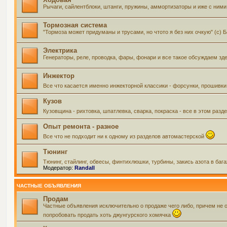
Рычаги, сайлентблоки, штанги, пружины, аммортизаторы и иже с ними 
Тормозная система
"Тормоза может придуманы и трусами, но чтото я без них очкую" (с) 
Электрика
Генераторы, реле, проводка, фары, фонари и все такое обсуждаем зд
Инжектор
Все что касается именно инжекторной классики - форсунки, прошивки
Кузов
Кузовщина - рихтовка, шпатлевка, сварка, покраска - все в этом ра
Опыт ремонта - разное
Все что не подходит ни к одному из разделов автомастерской
Тюнинг
Тюнинг, стайлинг, обвесы, финтихлюшки, турбины, закись азота в баг
Модератор:
Randall
ЧАСТНЫЕ ОБЪЯВЛЕНИЯ
Продам
Частные объявления исключительно о продаже чего либо, причем не 
попробовать продать хоть джунгурского хомячка