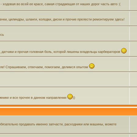
- ходовая во всей ее красе, самая страдающая от наших дорог часть авто :(
Бачки, цилиндры, шланги, колодки, диски и прочие прелести ремонтируем здесь!
есь
, датчики и прочая головная боль, которой лишены владельцы карбюраторов
зделе! Спрашиваем, отвечаем, помогаем, делимся опытом
ажнике и все прочее в данном направлении
))
обязательно продавать именно запчасти, расходники или машины, можете