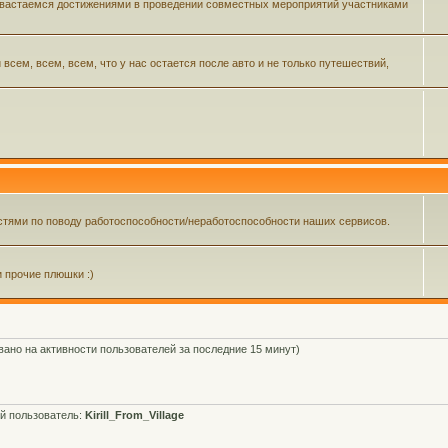
 хвастаемся достижениями в проведении совместных мероприятий участниками
ем, всем, всем, что у нас остается после авто и не только путешествий,
тями по поводу работоспособности/неработоспособности наших сервисов.
и прочие плюшки :)
овано на активности пользователей за последние 15 минут)
й пользователь:
Kirill_From_Village