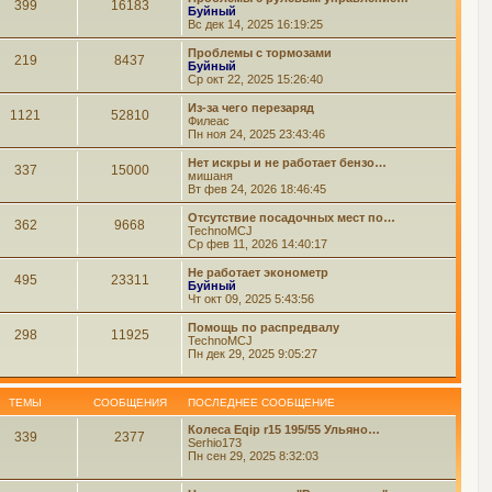
399
16183
Буйный
Вс дек 14, 2025 16:19:25
Проблемы с тормозами
219
8437
Буйный
Ср окт 22, 2025 15:26:40
Из-за чего перезаряд
1121
52810
Филеас
Пн ноя 24, 2025 23:43:46
Нет искры и не работает бензо…
337
15000
мишаня
Вт фев 24, 2026 18:46:45
Отсутствие посадочных мест по…
362
9668
TechnoMCJ
Ср фев 11, 2026 14:40:17
Не работает эконометр
495
23311
Буйный
Чт окт 09, 2025 5:43:56
Помощь по распредвалу
298
11925
TechnoMCJ
Пн дек 29, 2025 9:05:27
ТЕМЫ
СООБЩЕНИЯ
ПОСЛЕДНЕЕ СООБЩЕНИЕ
Колеса Eqip r15 195/55 Ульяно…
339
2377
Serhio173
Пн сен 29, 2025 8:32:03