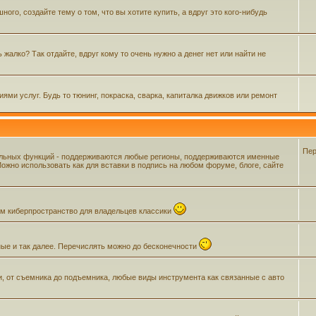
го, создайте тему о том, что вы хотите купить, а вдруг это кого-нибудь
жалко? Так отдайте, вдруг кому то очень нужно а денег нет или найти не
ми услуг. Будь то тюнинг, покраска, сварка, капиталка движков или ремонт
Пер
ельных функций - поддерживаются любые регионы, поддерживаются именные
жно использовать как для вставки в подпись на любом форуме, блоге, сайте
щем киберпространство для владельцев классики
ные и так далее. Перечислять можно до бесконечности
и, от съемника до подъемника, любые виды инструмента как связанные с авто