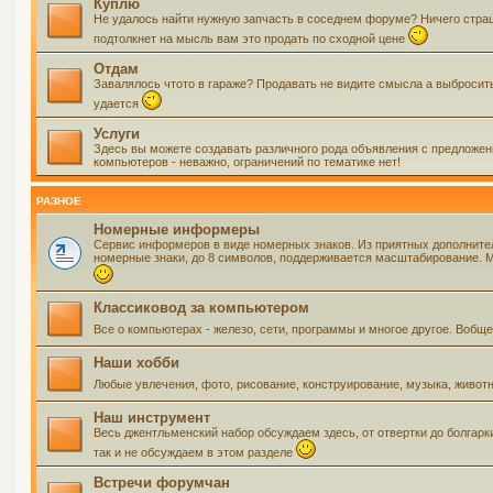
Куплю
Не удалось найти нужную запчасть в соседнем форуме? Ничего страшно
подтолкнет на мысль вам это продать по сходной цене
Отдам
Завалялось чтото в гараже? Продавать не видите смысла а выбросить 
удается
Услуги
Здесь вы можете создавать различного рода объявления с предложения
компьютеров - неважно, ограничений по тематике нет!
РАЗНОЕ
Номерные информеры
Сервис информеров в виде номерных знаков. Из приятных дополнит
номерные знаки, до 8 символов, поддерживается масштабирование. Мо
Классиковод за компьютером
Все о компьютерах - железо, сети, программы и многое другое. Воб
Наши хобби
Любые увлечения, фото, рисование, конструирование, музыка, живот
Наш инструмент
Весь джентльменский набор обсуждаем здесь, от отвертки до болгарк
так и не обсуждаем в этом разделе
Встречи форумчан