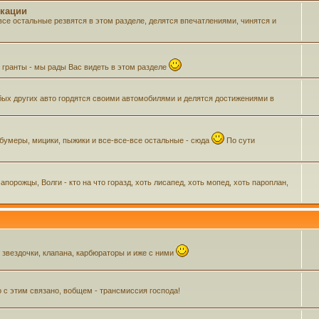
икации
все остальные резвятся в этом разделе, делятся впечатлениями, чинятся и
м гранты - мы рады Вас видеть в этом разделе
ых других авто гордятся своими автомобилями и делятся достижениями в
 бумеры, мицики, пыжики и все-все-все остальные - сюда
По сути
орожцы, Волги - кто на что горазд, хоть лисапед, хоть мопед, хоть пароплан,
, звездочки, клапана, карбюраторы и иже с ними
о с этим связано, вобщем - трансмиссия господа!