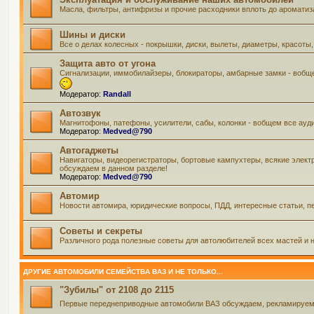
Масла, фильтры, антифризы и прочие расходники вплоть до ароматиз
Шины и диски
Все о делах колесных - покрышки, диски, вылеты, диаметры, красоты,
Защита авто от угона
Сигнализации, иммобилайзеры, блокираторы, амбарные замки - вобще
Модератор:
Randall
Автозвук
Магнитофоны, патефоны, усилители, сабы, колонки - вобщем все ауд
Модератор:
Medved@790
Автогаджеты
Навигаторы, видеорегистраторы, бортовые кампухтеры, всякие элект
обсуждаем в данном разделе!
Модератор:
Medved@790
Автомир
Новости автомира, юридические вопросы, ПДД, интересные статьи, пе
Советы и секреты
Различного рода полезные советы для автолюбителей всех мастей и н
ДРУГИЕ АВТОМОБИЛИ СЕМЕЙСТВА ВАЗ И НЕ ТОЛЬКО...
"Зубилы" от 2108 до 2115
Первые переднеприводные автомобили ВАЗ обсуждаем, рекламируем и