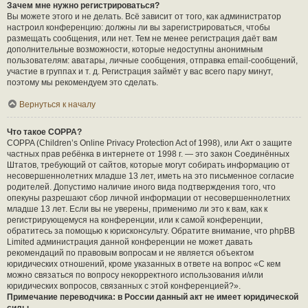
Зачем мне нужно регистрироваться?
Вы можете этого и не делать. Всё зависит от того, как администратор
настроил конференцию: должны ли вы зарегистрироваться, чтобы
размещать сообщения, или нет. Тем не менее регистрация даёт вам
дополнительные возможности, которые недоступны анонимным
пользователям: аватары, личные сообщения, отправка email-сообщений,
участие в группах и т. д. Регистрация займёт у вас всего пару минут,
поэтому мы рекомендуем это сделать.
Вернуться к началу
Что такое COPPA?
COPPA (Children’s Online Privacy Protection Act of 1998), или Акт о защите
частных прав ребёнка в интернете от 1998 г. — это закон Соединённых
Штатов, требующий от сайтов, которые могут собирать информацию от
несовершеннолетних младше 13 лет, иметь на это письменное согласие
родителей. Допустимо наличие иного вида подтверждения того, что
опекуны разрешают сбор личной информации от несовершеннолетних
младше 13 лет. Если вы не уверены, применимо ли это к вам, как к
регистрирующемуся на конференции, или к самой конференции,
обратитесь за помощью к юрисконсульту. Обратите внимание, что phpBB
Limited администрация данной конференции не может давать
рекомендаций по правовым вопросам и не является объектом
юридических отношений, кроме указанных в ответе на вопрос «С кем
можно связаться по вопросу некорректного использования и/или
юридических вопросов, связанных с этой конференцией?».
Примечание переводчика: в России данный акт не имеет юридической