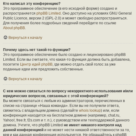
Кто написал эту конференцию?
Это программное обеспечение (в его исходной форме) создано и
распространяется
phpBB Limited
. Оно доступно на условиях GNU General
Public Licence, версии 2 (GPL-2.0) и может свободно распространяться.
Для получения более подробных сведений перейдите по ссылке
About phpBB
.
Вернуться к началу
Почему здесь нет такой-то функции?
Это программное обеспечение было создано и лицензировано phpBB
Limited. Если вы считаете, что какая-то функция должна быть добавлена,
посетите
Центр идей phpBB
, где можно отдать свой голос за уже
поданные идеи или предложить собственные.
Вернуться к началу
С кем можно связаться по вопросу некорректного использования и/или
юридических вопросов, связанных с этой конференцией?
Вы можете связаться с любым из администраторов, перечисленных в
списке на странице «Наша команда». Если вы не получили ответа,
свяжитесь с владельцем домена (сделайте
whois lookup
) или, если
конференция находится на бесплатном домене (например, chat.ru,
Yahoo!, free.fr, f2s.com и т. п.), с руководством или техподдержкой данного
домена. Учтите, что phpBB Limited
не имеет никакого контроля над
данной конференцией
и не может нести никакой ответственности за то,
кем и как данная конференция используется. Не обращайтесь к phpBB