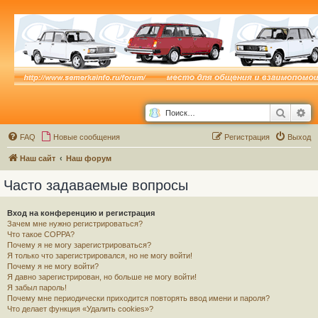
Поиск
Ра
FAQ
Новые сообщения
Р
е
г
и
с
т
р
а
ц
и
я
Выход
Наш сайт
Наш форум
Часто задаваемые вопросы
Вход на конференцию и регистрация
Зачем мне нужно регистрироваться?
Что такое COPPA?
Почему я не могу зарегистрироваться?
Я только что зарегистрировался, но не могу войти!
Почему я не могу войти?
Я давно зарегистрирован, но больше не могу войти!
Я забыл пароль!
Почему мне периодически приходится повторять ввод имени и пароля?
Что делает функция «Удалить cookies»?