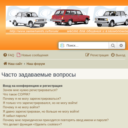
Поиск
Ра
FAQ
Новые сообщения
Р
е
г
и
с
т
р
а
ц
и
я
Выход
Наш сайт
Наш форум
Часто задаваемые вопросы
Вход на конференцию и регистрация
Зачем мне нужно регистрироваться?
Что такое COPPA?
Почему я не могу зарегистрироваться?
Я только что зарегистрировался, но не могу войти!
Почему я не могу войти?
Я давно зарегистрирован, но больше не могу войти!
Я забыл пароль!
Почему мне периодически приходится повторять ввод имени и пароля?
Что делает функция «Удалить cookies»?