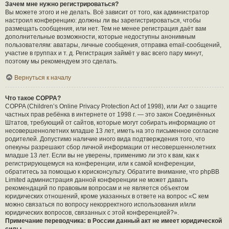
Зачем мне нужно регистрироваться?
Вы можете этого и не делать. Всё зависит от того, как администратор
настроил конференцию: должны ли вы зарегистрироваться, чтобы
размещать сообщения, или нет. Тем не менее регистрация даёт вам
дополнительные возможности, которые недоступны анонимным
пользователям: аватары, личные сообщения, отправка email-сообщений,
участие в группах и т. д. Регистрация займёт у вас всего пару минут,
поэтому мы рекомендуем это сделать.
Вернуться к началу
Что такое COPPA?
COPPA (Children’s Online Privacy Protection Act of 1998), или Акт о защите
частных прав ребёнка в интернете от 1998 г. — это закон Соединённых
Штатов, требующий от сайтов, которые могут собирать информацию от
несовершеннолетних младше 13 лет, иметь на это письменное согласие
родителей. Допустимо наличие иного вида подтверждения того, что
опекуны разрешают сбор личной информации от несовершеннолетних
младше 13 лет. Если вы не уверены, применимо ли это к вам, как к
регистрирующемуся на конференции, или к самой конференции,
обратитесь за помощью к юрисконсульту. Обратите внимание, что phpBB
Limited администрация данной конференции не может давать
рекомендаций по правовым вопросам и не является объектом
юридических отношений, кроме указанных в ответе на вопрос «С кем
можно связаться по вопросу некорректного использования и/или
юридических вопросов, связанных с этой конференцией?».
Примечание переводчика: в России данный акт не имеет юридической