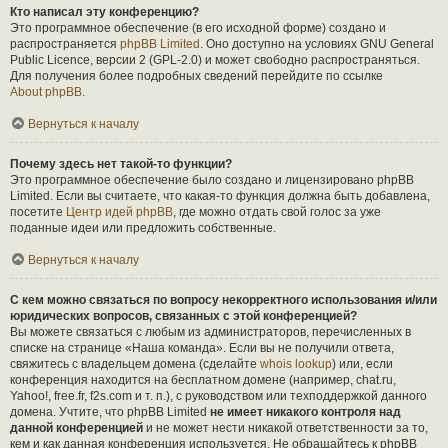
Кто написал эту конференцию?
Это программное обеспечение (в его исходной форме) создано и
распространяется
phpBB Limited
. Оно доступно на условиях GNU General
Public Licence, версии 2 (GPL-2.0) и может свободно распространяться.
Для получения более подробных сведений перейдите по ссылке
About phpBB
.
Вернуться к началу
Почему здесь нет такой-то функции?
Это программное обеспечение было создано и лицензировано phpBB
Limited. Если вы считаете, что какая-то функция должна быть добавлена,
посетите
Центр идей phpBB
, где можно отдать свой голос за уже
поданные идеи или предложить собственные.
Вернуться к началу
С кем можно связаться по вопросу некорректного использования и/или
юридических вопросов, связанных с этой конференцией?
Вы можете связаться с любым из администраторов, перечисленных в
списке на странице «Наша команда». Если вы не получили ответа,
свяжитесь с владельцем домена (сделайте
whois lookup
) или, если
конференция находится на бесплатном домене (например, chat.ru,
Yahoo!, free.fr, f2s.com и т. п.), с руководством или техподдержкой данного
домена. Учтите, что phpBB Limited
не имеет никакого контроля над
данной конференцией
и не может нести никакой ответственности за то,
кем и как данная конференция используется. Не обращайтесь к phpBB