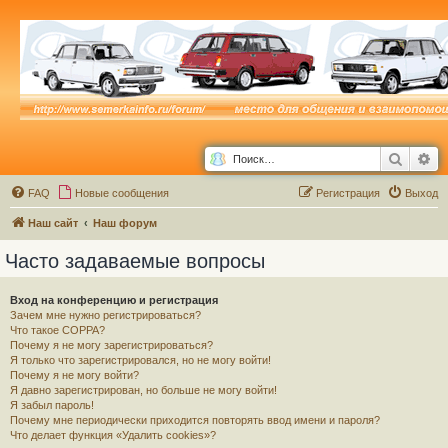
Поиск
Ра
FAQ
Новые сообщения
Р
е
г
и
с
т
р
а
ц
и
я
Выход
Наш сайт
Наш форум
Часто задаваемые вопросы
Вход на конференцию и регистрация
Зачем мне нужно регистрироваться?
Что такое COPPA?
Почему я не могу зарегистрироваться?
Я только что зарегистрировался, но не могу войти!
Почему я не могу войти?
Я давно зарегистрирован, но больше не могу войти!
Я забыл пароль!
Почему мне периодически приходится повторять ввод имени и пароля?
Что делает функция «Удалить cookies»?