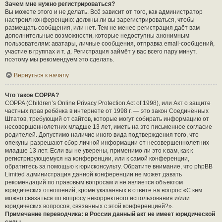
Зачем мне нужно регистрироваться?
Вы можете этого и не делать. Всё зависит от того, как администратор
настроил конференцию: должны ли вы зарегистрироваться, чтобы
размещать сообщения, или нет. Тем не менее регистрация даёт вам
дополнительные возможности, которые недоступны анонимным
пользователям: аватары, личные сообщения, отправка email-сообщений,
участие в группах и т. д. Регистрация займёт у вас всего пару минут,
поэтому мы рекомендуем это сделать.
Вернуться к началу
Что такое COPPA?
COPPA (Children’s Online Privacy Protection Act of 1998), или Акт о защите
частных прав ребёнка в интернете от 1998 г. — это закон Соединённых
Штатов, требующий от сайтов, которые могут собирать информацию от
несовершеннолетних младше 13 лет, иметь на это письменное согласие
родителей. Допустимо наличие иного вида подтверждения того, что
опекуны разрешают сбор личной информации от несовершеннолетних
младше 13 лет. Если вы не уверены, применимо ли это к вам, как к
регистрирующемуся на конференции, или к самой конференции,
обратитесь за помощью к юрисконсульту. Обратите внимание, что phpBB
Limited администрация данной конференции не может давать
рекомендаций по правовым вопросам и не является объектом
юридических отношений, кроме указанных в ответе на вопрос «С кем
можно связаться по вопросу некорректного использования и/или
юридических вопросов, связанных с этой конференцией?».
Примечание переводчика: в России данный акт не имеет юридической