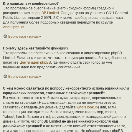
Кто написал эту конференцию?
Это программное обеспечение (в его исходной форме) создано и
распространяется
phpBB Limited
. Оно доступно на условиях GNU General
Public Licence, версии 2 (GPL-2.0) и может свободно распространяться.
Для получения более подробных сведений перейдите по ссылке
About phpBB
.
Вернуться к началу
Почему здесь нет такой-то функции?
Это программное обеспечение было создано и лицензировано phpBB
Limited. Если вы считаете, что какая-то функция должна быть добавлена,
посетите
Центр идей phpBB
, где можно отдать свой голос за уже
поданные идеи или предложить собственные.
Вернуться к началу
С кем можно связаться по вопросу некорректного использования и/или
юридических вопросов, связанных с этой конференцией?
Вы можете связаться с любым из администраторов, перечисленных в
списке на странице «Наша команда». Если вы не получили ответа,
свяжитесь с владельцем домена (сделайте
whois lookup
) или, если
конференция находится на бесплатном домене (например, chat.ru,
Yahoo!, free.fr, f2s.com и т. п.), с руководством или техподдержкой данного
домена. Учтите, что phpBB Limited
не имеет никакого контроля над
данной конференцией
и не может нести никакой ответственности за то,
кем и как данная конференция используется. Не обращайтесь к phpBB