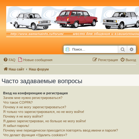
Поиск
Ра
FAQ
Новые сообщения
Р
е
г
и
с
т
р
а
ц
и
я
Выход
Наш сайт
Наш форум
Часто задаваемые вопросы
Вход на конференцию и регистрация
Зачем мне нужно регистрироваться?
Что такое COPPA?
Почему я не могу зарегистрироваться?
Я только что зарегистрировался, но не могу войти!
Почему я не могу войти?
Я давно зарегистрирован, но больше не могу войти!
Я забыл пароль!
Почему мне периодически приходится повторять ввод имени и пароля?
Что делает функция «Удалить cookies»?