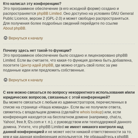
Кто написал эту конференцию?
Это программное обеспечение (в его исходной форме) создано и
распространяется
phpBB Limited
. Оно доступно на условиях GNU General
Public Licence, версии 2 (GPL-2.0) и может свободно распространяться.
Для получения более подробных сведений перейдите по ссылке
About phpBB
.
Вернуться к началу
Почему здесь нет такой-то функции?
Это программное обеспечение было создано и лицензировано phpBB
Limited. Если вы считаете, что какая-то функция должна быть добавлена,
посетите
Центр идей phpBB
, где можно отдать свой голос за уже
поданные идеи или предложить собственные.
Вернуться к началу
С кем можно связаться по вопросу некорректного использования и/или
юридических вопросов, связанных с этой конференцией?
Вы можете связаться с любым из администраторов, перечисленных в
списке на странице «Наша команда». Если вы не получили ответа,
свяжитесь с владельцем домена (сделайте
whois lookup
) или, если
конференция находится на бесплатном домене (например, chat.ru,
Yahoo!, free.fr, f2s.com и т. п.), с руководством или техподдержкой данного
домена. Учтите, что phpBB Limited
не имеет никакого контроля над
данной конференцией
и не может нести никакой ответственности за то,
кем и как данная конференция используется. Не обращайтесь к phpBB