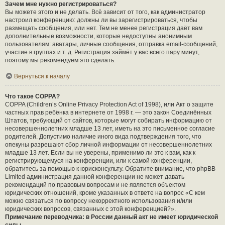
Зачем мне нужно регистрироваться?
Вы можете этого и не делать. Всё зависит от того, как администратор
настроил конференцию: должны ли вы зарегистрироваться, чтобы
размещать сообщения, или нет. Тем не менее регистрация даёт вам
дополнительные возможности, которые недоступны анонимным
пользователям: аватары, личные сообщения, отправка email-сообщений,
участие в группах и т. д. Регистрация займёт у вас всего пару минут,
поэтому мы рекомендуем это сделать.
Вернуться к началу
Что такое COPPA?
COPPA (Children’s Online Privacy Protection Act of 1998), или Акт о защите
частных прав ребёнка в интернете от 1998 г. — это закон Соединённых
Штатов, требующий от сайтов, которые могут собирать информацию от
несовершеннолетних младше 13 лет, иметь на это письменное согласие
родителей. Допустимо наличие иного вида подтверждения того, что
опекуны разрешают сбор личной информации от несовершеннолетних
младше 13 лет. Если вы не уверены, применимо ли это к вам, как к
регистрирующемуся на конференции, или к самой конференции,
обратитесь за помощью к юрисконсульту. Обратите внимание, что phpBB
Limited администрация данной конференции не может давать
рекомендаций по правовым вопросам и не является объектом
юридических отношений, кроме указанных в ответе на вопрос «С кем
можно связаться по вопросу некорректного использования и/или
юридических вопросов, связанных с этой конференцией?».
Примечание переводчика: в России данный акт не имеет юридической