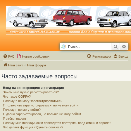
Поиск
Ра
FAQ
Новые сообщения
Р
е
г
и
с
т
р
а
ц
и
я
Выход
Наш сайт
Наш форум
Часто задаваемые вопросы
Вход на конференцию и регистрация
Зачем мне нужно регистрироваться?
Что такое COPPA?
Почему я не могу зарегистрироваться?
Я только что зарегистрировался, но не могу войти!
Почему я не могу войти?
Я давно зарегистрирован, но больше не могу войти!
Я забыл пароль!
Почему мне периодически приходится повторять ввод имени и пароля?
Что делает функция «Удалить cookies»?