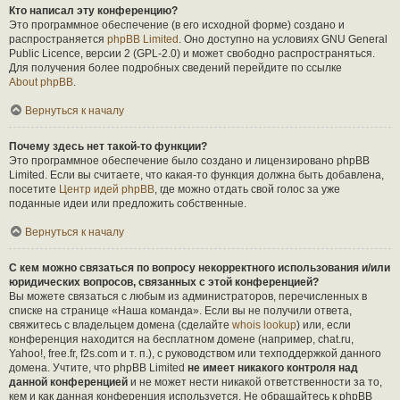
Кто написал эту конференцию?
Это программное обеспечение (в его исходной форме) создано и
распространяется
phpBB Limited
. Оно доступно на условиях GNU General
Public Licence, версии 2 (GPL-2.0) и может свободно распространяться.
Для получения более подробных сведений перейдите по ссылке
About phpBB
.
Вернуться к началу
Почему здесь нет такой-то функции?
Это программное обеспечение было создано и лицензировано phpBB
Limited. Если вы считаете, что какая-то функция должна быть добавлена,
посетите
Центр идей phpBB
, где можно отдать свой голос за уже
поданные идеи или предложить собственные.
Вернуться к началу
С кем можно связаться по вопросу некорректного использования и/или
юридических вопросов, связанных с этой конференцией?
Вы можете связаться с любым из администраторов, перечисленных в
списке на странице «Наша команда». Если вы не получили ответа,
свяжитесь с владельцем домена (сделайте
whois lookup
) или, если
конференция находится на бесплатном домене (например, chat.ru,
Yahoo!, free.fr, f2s.com и т. п.), с руководством или техподдержкой данного
домена. Учтите, что phpBB Limited
не имеет никакого контроля над
данной конференцией
и не может нести никакой ответственности за то,
кем и как данная конференция используется. Не обращайтесь к phpBB