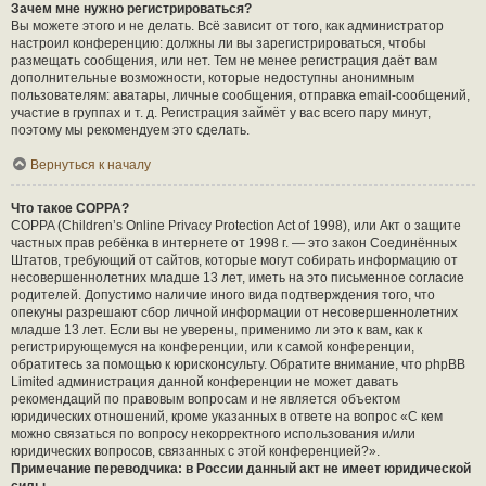
Зачем мне нужно регистрироваться?
Вы можете этого и не делать. Всё зависит от того, как администратор
настроил конференцию: должны ли вы зарегистрироваться, чтобы
размещать сообщения, или нет. Тем не менее регистрация даёт вам
дополнительные возможности, которые недоступны анонимным
пользователям: аватары, личные сообщения, отправка email-сообщений,
участие в группах и т. д. Регистрация займёт у вас всего пару минут,
поэтому мы рекомендуем это сделать.
Вернуться к началу
Что такое COPPA?
COPPA (Children’s Online Privacy Protection Act of 1998), или Акт о защите
частных прав ребёнка в интернете от 1998 г. — это закон Соединённых
Штатов, требующий от сайтов, которые могут собирать информацию от
несовершеннолетних младше 13 лет, иметь на это письменное согласие
родителей. Допустимо наличие иного вида подтверждения того, что
опекуны разрешают сбор личной информации от несовершеннолетних
младше 13 лет. Если вы не уверены, применимо ли это к вам, как к
регистрирующемуся на конференции, или к самой конференции,
обратитесь за помощью к юрисконсульту. Обратите внимание, что phpBB
Limited администрация данной конференции не может давать
рекомендаций по правовым вопросам и не является объектом
юридических отношений, кроме указанных в ответе на вопрос «С кем
можно связаться по вопросу некорректного использования и/или
юридических вопросов, связанных с этой конференцией?».
Примечание переводчика: в России данный акт не имеет юридической