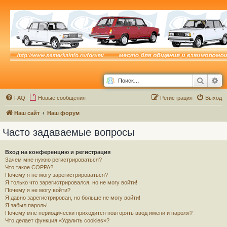
Поиск
Ра
FAQ
Новые сообщения
Р
е
г
и
с
т
р
а
ц
и
я
Выход
Наш сайт
Наш форум
Часто задаваемые вопросы
Вход на конференцию и регистрация
Зачем мне нужно регистрироваться?
Что такое COPPA?
Почему я не могу зарегистрироваться?
Я только что зарегистрировался, но не могу войти!
Почему я не могу войти?
Я давно зарегистрирован, но больше не могу войти!
Я забыл пароль!
Почему мне периодически приходится повторять ввод имени и пароля?
Что делает функция «Удалить cookies»?