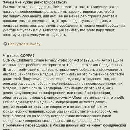
Зачем мне нужно регистрироваться?
Вы можете этого и не делать. Всё зависит от того, как администратор
настроил конференцию: должны ли вы зарегистрироваться, чтобы
размещать сообщения, или нет. Тем не менее регистрация даёт вам
дополнительные возможности, которые недоступны анонимным
пользователям: аватары, личные сообщения, отправка email-сообщений,
участие в группах и т. д. Регистрация займёт у вас всего пару минут,
поэтому мы рекомендуем это сделать.
Вернуться к началу
Что такое COPPA?
COPPA (Children’s Online Privacy Protection Act of 1998), или Акт о защите
частных прав ребёнка в интернете от 1998 г. — это закон Соединённых
Штатов, требующий от сайтов, которые могут собирать информацию от
несовершеннолетних младше 13 лет, иметь на это письменное согласие
родителей. Допустимо наличие иного вида подтверждения того, что
опекуны разрешают сбор личной информации от несовершеннолетних
младше 13 лет. Если вы не уверены, применимо ли это к вам, как к
регистрирующемуся на конференции, или к самой конференции,
обратитесь за помощью к юрисконсульту. Обратите внимание, что phpBB
Limited администрация данной конференции не может давать
рекомендаций по правовым вопросам и не является объектом
юридических отношений, кроме указанных в ответе на вопрос «С кем
можно связаться по вопросу некорректного использования и/или
юридических вопросов, связанных с этой конференцией?».
Примечание переводчика: в России данный акт не имеет юридической