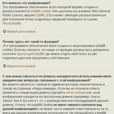
Кто написал эту конференцию?
Это программное обеспечение (в его исходной форме) создано и
распространяется
phpBB Limited
. Оно доступно на условиях GNU General
Public Licence, версии 2 (GPL-2.0) и может свободно распространяться.
Для получения более подробных сведений перейдите по ссылке
About phpBB
.
Вернуться к началу
Почему здесь нет такой-то функции?
Это программное обеспечение было создано и лицензировано phpBB
Limited. Если вы считаете, что какая-то функция должна быть добавлена,
посетите
Центр идей phpBB
, где можно отдать свой голос за уже
поданные идеи или предложить собственные.
Вернуться к началу
С кем можно связаться по вопросу некорректного использования и/или
юридических вопросов, связанных с этой конференцией?
Вы можете связаться с любым из администраторов, перечисленных в
списке на странице «Наша команда». Если вы не получили ответа,
свяжитесь с владельцем домена (сделайте
whois lookup
) или, если
конференция находится на бесплатном домене (например, chat.ru,
Yahoo!, free.fr, f2s.com и т. п.), с руководством или техподдержкой данного
домена. Учтите, что phpBB Limited
не имеет никакого контроля над
данной конференцией
и не может нести никакой ответственности за то,
кем и как данная конференция используется. Не обращайтесь к phpBB