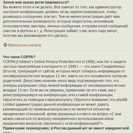
Зачем мне нужно регистрироваться?
Вы можете этого и не делать. Всё зависит от того, как администратор
настроил конференцию: должны ли вы зарегистрироваться, чтобы
размещать сообщения, или нет. Тем не менее регистрация даёт вам
дополнительные возможности, которые недоступны анонимным
пользователям: аватары, личные сообщения, отправка email-сообщений,
участие в группах и т. д. Регистрация займёт у вас всего пару минут,
поэтому мы рекомендуем это сделать.
Вернуться к началу
Что такое COPPA?
COPPA (Children’s Online Privacy Protection Act of 1998), или Акт о защите
частных прав ребёнка в интернете от 1998 г. — это закон Соединённых
Штатов, требующий от сайтов, которые могут собирать информацию от
несовершеннолетних младше 13 лет, иметь на это письменное согласие
родителей. Допустимо наличие иного вида подтверждения того, что
опекуны разрешают сбор личной информации от несовершеннолетних
младше 13 лет. Если вы не уверены, применимо ли это к вам, как к
регистрирующемуся на конференции, или к самой конференции,
обратитесь за помощью к юрисконсульту. Обратите внимание, что phpBB
Limited администрация данной конференции не может давать
рекомендаций по правовым вопросам и не является объектом
юридических отношений, кроме указанных в ответе на вопрос «С кем
можно связаться по вопросу некорректного использования и/или
юридических вопросов, связанных с этой конференцией?».
Примечание переводчика: в России данный акт не имеет юридической