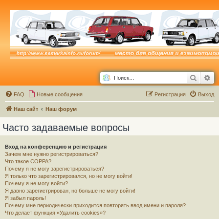
Поиск
Ра
FAQ
Новые сообщения
Р
е
г
и
с
т
р
а
ц
и
я
Выход
Наш сайт
Наш форум
Часто задаваемые вопросы
Вход на конференцию и регистрация
Зачем мне нужно регистрироваться?
Что такое COPPA?
Почему я не могу зарегистрироваться?
Я только что зарегистрировался, но не могу войти!
Почему я не могу войти?
Я давно зарегистрирован, но больше не могу войти!
Я забыл пароль!
Почему мне периодически приходится повторять ввод имени и пароля?
Что делает функция «Удалить cookies»?