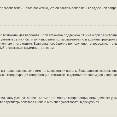
льзователей. Также возможно, что он заблокировал ваш IP-адрес или запре
то возможны два варианта. Если включена поддержка COPPA и при регистраци
е учётные записи были активированы пользователями или администратором д
ченным инструкциям. Если email-сообщение не получено, то возможно, что в
буйте связаться с администратором.
о вы правильно вводите имя пользователя и пароль. Если данные введены пра
бка в конфигурации конференции, свяжитесь с администратором для исправл
лил вашу учётную запись. Кроме того, многие конференции периодически уд
 зарегистрироваться снова и активнее участвовать в дискуссиях.