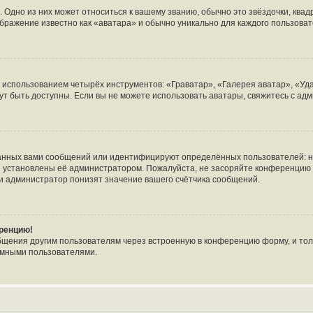
 Одно из них может относиться к вашему званию, обычно это звёздочки, квад
ображение известно как «аватара» и обычно уникально для каждого пользоват
с использованием четырёх инструментов: «Граватар», «Галерея аватар», «У
огут быть доступны. Если вы не можете использовать аватары, свяжитесь с 
анных вами сообщений или идентифицируют определённых пользователей: н
и установлены её администратором. Пожалуйста, не засоряйте конференцию 
и администратор понизят значение вашего счётчика сообщений.
еренцию!
бщения другим пользователям через встроенную в конференцию форму, и тол
имными пользователями.