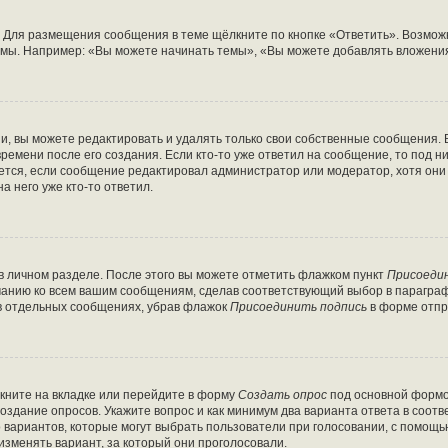
 Для размещения сообщения в теме щёлкните по кнопке «Ответить». Возможн
мы. Например: «Вы можете начинать темы», «Вы можете добавлять вложения»
, вы можете редактировать и удалять только свои собственные сообщения. 
ремени после его создания. Если кто-то уже ответил на сообщение, то под 
ляется, если сообщение редактировал администратор или модератор, хотя он
а него уже кто-то ответил.
в личном разделе. После этого вы можете отметить флажком пункт
Присоеди
чанию ко всем вашим сообщениям, сделав соответствующий выбор в парагра
 в отдельных сообщениях, убрав флажок
Присоединить подпись
в форме отпр
кните на вкладке или перейдите в форму
Создать опрос
под основной формой
создание опросов. Укажите вопрос и как минимум два варианта ответа в соот
о вариантов, которые могут выбрать пользователи при голосовании, с помощь
изменять вариант, за который они проголосовали.