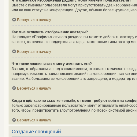
Что означают изображения рядом с моим именем пользователя?
Вместе с именем пользователя могут присутствовать два изображения.
или на ваш статус на конференции. Другое, обычно более крупное, из
Вернуться к началу
Как мне включить отображение аватары?
На вкладке «Профиль» личного раздела вы можете добавить аватару 
зависит, включена ли поддержка аватар, а также какие типы аватар м
Вернуться к началу
Что такое звание и как я могу изменить его?
Звания, отображаемые под вашим именем, отражают количество созд
напрямую изменять наименования званий на конференции, так как он
звание. На большинстве конференций это запрещено, и модератор ил
Вернуться к началу
Когда я щёлкаю по ссылке «email», от меня требуют войти на конф
Только зарегистрированные пользователи могут отправлять email-соо
того, чтобы предотвратить злоупотребления почтовой системой анон
Вернуться к началу
Создание сообщений