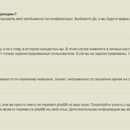
еренции»?
крывать моё пребывание на конференции
. Выберите
Да
, и вы будете видн
а не к тому, в котором находитесь вы. В этом случае измените в личных настро
огут только зарегистрированные пользователи. Если вы не зарегистрированы, 
бражается по-прежнему неверное, значит, неправильно установлено время на
 или же просто никто не перевёл phpBB на ваш язык. Попробуйте узнать у 
сами можете перевести phpBB на свой язык. Дополнительную информацию вы м