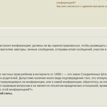
конференцией?
Как мне связаться с администратором 
р настроил конференцию: должны ли вы зарегистрироваться, чтобы размещать 
елям: аватары, личные сообщения, отправка email-сообщений, участие в груп
защите частных прав ребёнка в интернете от 1998 г. — это закон Соединённых 
ие родителей. Допустимо наличие иного вида подтверждения того, что опе
егистрирующемуся на конференции, или к самой конференции, обратитесь за по
 правовым вопросам и не является объектом юридических отношений, кроме 
 с этой конференцией?».
ой силы.
.