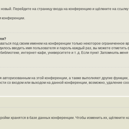
ть новый. Перейдите на страницу входа на конференцию и щёлкните на ссылк
м конференции.
оля?
аваться под своим именем на конференции только некоторое ограниченное вре
одилось вводить имя пользователя и пароль каждый раз, вы можете отметить
иблиотеке, интернет-кафе, университете и т. д. Если пункт
Запомнить меня
ся авторизованным на этой конференции, а также выполняют другие функции,
сти со входом или выходом на данной конференции, возможно, удаление coo
ройки хранятся в базе данных конференции. Чтобы изменить их, щёлкните н