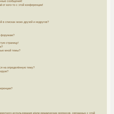
чные сообщения!
l от кого-то с этой конференции!
й в списках моих друзей и недругов?
и форумам?
стую страницу!
и?
ные мной темы?
ься на определённую тему?
форум?
ференции?
рректного использования и/или юридических вопросов, связанных с этой