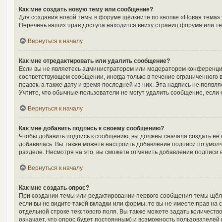
Как мне создать новую тему или сообщение?
Для создания новой темы в форуме щёлкните по кнопке «Новая тема».
Перечень ваших прав доступа находится внизу страниц форума или те
Вернуться к началу
Как мне отредактировать или удалить сообщение?
Если вы не являетесь администратором или модератором конференции
соответствующем сообщении, иногда только в течение ограниченного в
правок, а также дату и время последней из них. Эта надпись не появ
Учтите, что обычные пользователи не могут удалить сообщение, если н
Вернуться к началу
Как мне добавить подпись к своему сообщению?
Чтобы добавить подпись к сообщению, вы должны сначала создать её 
добавилась. Вы также можете настроить добавление подписи по умол
разделе. Несмотря на это, вы сможете отменить добавление подписи
Вернуться к началу
Как мне создать опрос?
При создании темы или редактировании первого сообщения темы щёл
если вы не видите такой вкладки или формы, то вы не имеете прав на 
отдельной строке текстового поля. Вы также можете задать количеств
означает, что опрос будет постоянным) и возможность пользователей 