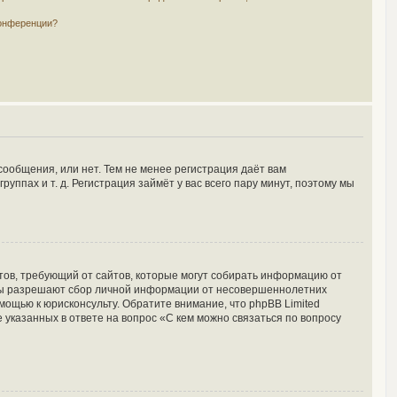
конференции?
сообщения, или нет. Тем не менее регистрация даёт вам
пах и т. д. Регистрация займёт у вас всего пару минут, поэтому мы
Штатов, требующий от сайтов, которые могут собирать информацию от
куны разрешают сбор личной информации от несовершеннолетних
мощью к юрисконсульту. Обратите внимание, что phpBB Limited
указанных в ответе на вопрос «С кем можно связаться по вопросу