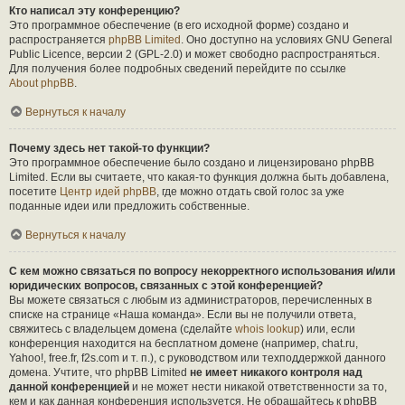
Кто написал эту конференцию?
Это программное обеспечение (в его исходной форме) создано и
распространяется
phpBB Limited
. Оно доступно на условиях GNU General
Public Licence, версии 2 (GPL-2.0) и может свободно распространяться.
Для получения более подробных сведений перейдите по ссылке
About phpBB
.
Вернуться к началу
Почему здесь нет такой-то функции?
Это программное обеспечение было создано и лицензировано phpBB
Limited. Если вы считаете, что какая-то функция должна быть добавлена,
посетите
Центр идей phpBB
, где можно отдать свой голос за уже
поданные идеи или предложить собственные.
Вернуться к началу
С кем можно связаться по вопросу некорректного использования и/или
юридических вопросов, связанных с этой конференцией?
Вы можете связаться с любым из администраторов, перечисленных в
списке на странице «Наша команда». Если вы не получили ответа,
свяжитесь с владельцем домена (сделайте
whois lookup
) или, если
конференция находится на бесплатном домене (например, chat.ru,
Yahoo!, free.fr, f2s.com и т. п.), с руководством или техподдержкой данного
домена. Учтите, что phpBB Limited
не имеет никакого контроля над
данной конференцией
и не может нести никакой ответственности за то,
кем и как данная конференция используется. Не обращайтесь к phpBB