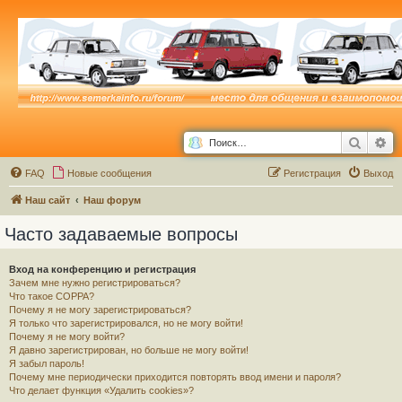
Поиск
Ра
FAQ
Новые сообщения
Р
е
г
и
с
т
р
а
ц
и
я
Выход
Наш сайт
Наш форум
Часто задаваемые вопросы
Вход на конференцию и регистрация
Зачем мне нужно регистрироваться?
Что такое COPPA?
Почему я не могу зарегистрироваться?
Я только что зарегистрировался, но не могу войти!
Почему я не могу войти?
Я давно зарегистрирован, но больше не могу войти!
Я забыл пароль!
Почему мне периодически приходится повторять ввод имени и пароля?
Что делает функция «Удалить cookies»?