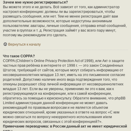
Зачем мне нужно регистрироваться?
Вы можете этого и не делать. Всё зависит от того, как администратор
настроил конференцию: должны ли вы зарегистрироваться, чтобы
размещать сообщения, или нет. Тем не менее регистрация даёт вам
дополнительные возможности, которые недоступны анонимным
пользователям: аватары, личные сообщения, отправка email-сообщений,
участие в группах и т. д. Регистрация займёт у вас всего пару минут,
поэтому мы рекомендуем это сделать.
Вернуться к началу
Что такое COPPA?
COPPA (Children’s Online Privacy Protection Act of 1998), или Акт о защите
частных прав ребёнка в интернете от 1998 г. — это закон Соединённых
Штатов, требующий от сайтов, которые могут собирать информацию от
несовершеннолетних младше 13 лет, иметь на это письменное согласие
родителей. Допустимо наличие иного вида подтверждения того, что
опекуны разрешают сбор личной информации от несовершеннолетних
младше 13 лет. Если вы не уверены, применимо ли это к вам, как к
регистрирующемуся на конференции, или к самой конференции,
обратитесь за помощью к юрисконсульту. Обратите внимание, что phpBB
Limited администрация данной конференции не может давать
рекомендаций по правовым вопросам и не является объектом
юридических отношений, кроме указанных в ответе на вопрос «С кем
можно связаться по вопросу некорректного использования и/или
юридических вопросов, связанных с этой конференцией?».
Примечание переводчика: в России данный акт не имеет юридической