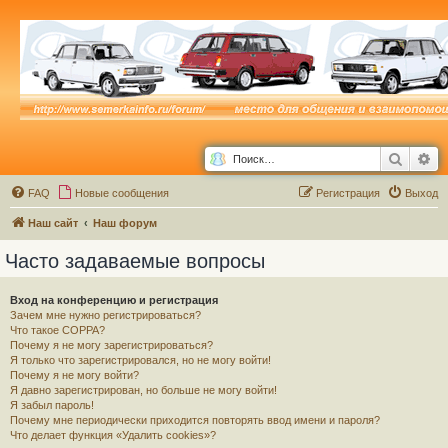
Поиск
Ра
FAQ
Новые сообщения
Р
е
г
и
с
т
р
а
ц
и
я
Выход
Наш сайт
Наш форум
Часто задаваемые вопросы
Вход на конференцию и регистрация
Зачем мне нужно регистрироваться?
Что такое COPPA?
Почему я не могу зарегистрироваться?
Я только что зарегистрировался, но не могу войти!
Почему я не могу войти?
Я давно зарегистрирован, но больше не могу войти!
Я забыл пароль!
Почему мне периодически приходится повторять ввод имени и пароля?
Что делает функция «Удалить cookies»?