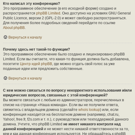
Кто написал эту конференцию?
Это программное обеспечение (в его исходной форме) создано и
распространяется
phpBB Limited
. Оно доступно на условиях GNU General
Public Licence, версии 2 (GPL-2.0) и может свободно распространяться.
Для получения более подробных сведений перейдите по ссылке
About phpBB
.
Вернуться к началу
Почему здесь нет такой-то функции?
Это программное обеспечение было создано и лицензировано phpBB
Limited. Если вы считаете, что какая-то функция должна быть добавлена,
посетите
Центр идей phpBB
, где можно отдать свой голос за уже
поданные идеи или предложить собственные.
Вернуться к началу
С кем можно связаться по вопросу некорректного использования и/или
юридических вопросов, связанных с этой конференцией?
Вы можете связаться с любым из администраторов, перечисленных в
списке на странице «Наша команда». Если вы не получили ответа,
свяжитесь с владельцем домена (сделайте
whois lookup
) или, если
конференция находится на бесплатном домене (например, chat.ru,
Yahoo!, free.fr, f2s.com и т. п.), с руководством или техподдержкой данного
домена. Учтите, что phpBB Limited
не имеет никакого контроля над
данной конференцией
и не может нести никакой ответственности за то,
кем и как данная конференция используется. Не обращайтесь к phpBB