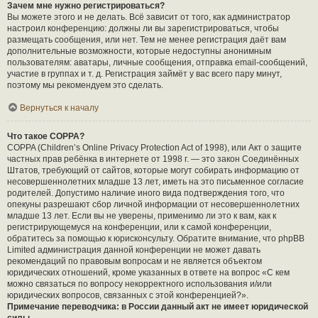
Зачем мне нужно регистрироваться?
Вы можете этого и не делать. Всё зависит от того, как администратор
настроил конференцию: должны ли вы зарегистрироваться, чтобы
размещать сообщения, или нет. Тем не менее регистрация даёт вам
дополнительные возможности, которые недоступны анонимным
пользователям: аватары, личные сообщения, отправка email-сообщений,
участие в группах и т. д. Регистрация займёт у вас всего пару минут,
поэтому мы рекомендуем это сделать.
Вернуться к началу
Что такое COPPA?
COPPA (Children’s Online Privacy Protection Act of 1998), или Акт о защите
частных прав ребёнка в интернете от 1998 г. — это закон Соединённых
Штатов, требующий от сайтов, которые могут собирать информацию от
несовершеннолетних младше 13 лет, иметь на это письменное согласие
родителей. Допустимо наличие иного вида подтверждения того, что
опекуны разрешают сбор личной информации от несовершеннолетних
младше 13 лет. Если вы не уверены, применимо ли это к вам, как к
регистрирующемуся на конференции, или к самой конференции,
обратитесь за помощью к юрисконсульту. Обратите внимание, что phpBB
Limited администрация данной конференции не может давать
рекомендаций по правовым вопросам и не является объектом
юридических отношений, кроме указанных в ответе на вопрос «С кем
можно связаться по вопросу некорректного использования и/или
юридических вопросов, связанных с этой конференцией?».
Примечание переводчика: в России данный акт не имеет юридической