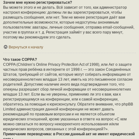
Зачем мне нужно регистрироваться?
Вы можете этого и не делать. Всё зависит от того, как администратор
настроил конференцию: должны ли вы зарегистрироваться, чтобы
размещать сообщения, или нет. Тем не менее регистрация даёт вам
дополнительные возможности, которые недоступны анонимным
пользователям: аватары, личные сообщения, отправка email-сообщений,
участие в группах и т. д. Регистрация займёт у вас всего пару минут,
поэтому мы рекомендуем это сделать.
Вернуться к началу
Что такое COPPA?
COPPA (Children’s Online Privacy Protection Act of 1998), или Акт о защите
частных прав ребёнка в интернете от 1998 г. — это закон Соединённых
Штатов, требующий от сайтов, которые могут собирать информацию от
несовершеннолетних младше 13 лет, иметь на это письменное согласие
родителей. Допустимо наличие иного вида подтверждения того, что
опекуны разрешают сбор личной информации от несовершеннолетних
младше 13 лет. Если вы не уверены, применимо ли это к вам, как к
регистрирующемуся на конференции, или к самой конференции,
обратитесь за помощью к юрисконсульту. Обратите внимание, что phpBB
Limited администрация данной конференции не может давать
рекомендаций по правовым вопросам и не является объектом
юридических отношений, кроме указанных в ответе на вопрос «С кем
можно связаться по вопросу некорректного использования и/или
юридических вопросов, связанных с этой конференцией?».
Примечание переводчика: в России данный акт не имеет юридической