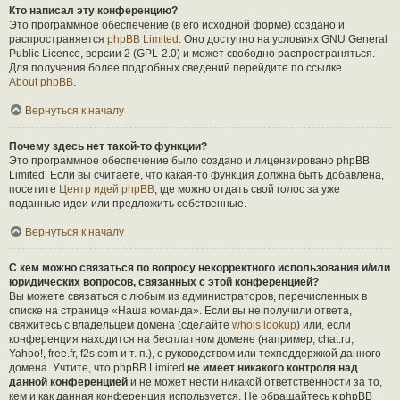
Кто написал эту конференцию?
Это программное обеспечение (в его исходной форме) создано и
распространяется
phpBB Limited
. Оно доступно на условиях GNU General
Public Licence, версии 2 (GPL-2.0) и может свободно распространяться.
Для получения более подробных сведений перейдите по ссылке
About phpBB
.
Вернуться к началу
Почему здесь нет такой-то функции?
Это программное обеспечение было создано и лицензировано phpBB
Limited. Если вы считаете, что какая-то функция должна быть добавлена,
посетите
Центр идей phpBB
, где можно отдать свой голос за уже
поданные идеи или предложить собственные.
Вернуться к началу
С кем можно связаться по вопросу некорректного использования и/или
юридических вопросов, связанных с этой конференцией?
Вы можете связаться с любым из администраторов, перечисленных в
списке на странице «Наша команда». Если вы не получили ответа,
свяжитесь с владельцем домена (сделайте
whois lookup
) или, если
конференция находится на бесплатном домене (например, chat.ru,
Yahoo!, free.fr, f2s.com и т. п.), с руководством или техподдержкой данного
домена. Учтите, что phpBB Limited
не имеет никакого контроля над
данной конференцией
и не может нести никакой ответственности за то,
кем и как данная конференция используется. Не обращайтесь к phpBB