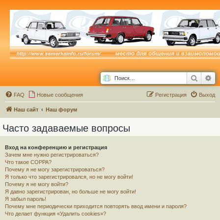
Поиск
Ра
FAQ
Новые сообщения
Р
е
г
и
с
т
р
а
ц
и
я
Выход
Наш сайт
Наш форум
Часто задаваемые вопросы
Вход на конференцию и регистрация
Зачем мне нужно регистрироваться?
Что такое COPPA?
Почему я не могу зарегистрироваться?
Я только что зарегистрировался, но не могу войти!
Почему я не могу войти?
Я давно зарегистрирован, но больше не могу войти!
Я забыл пароль!
Почему мне периодически приходится повторять ввод имени и пароля?
Что делает функция «Удалить cookies»?