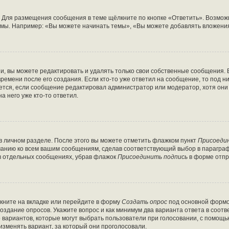
 Для размещения сообщения в теме щёлкните по кнопке «Ответить». Возможн
мы. Например: «Вы можете начинать темы», «Вы можете добавлять вложения»
, вы можете редактировать и удалять только свои собственные сообщения. 
ремени после его создания. Если кто-то уже ответил на сообщение, то под 
ляется, если сообщение редактировал администратор или модератор, хотя он
а него уже кто-то ответил.
в личном разделе. После этого вы можете отметить флажком пункт
Присоеди
чанию ко всем вашим сообщениям, сделав соответствующий выбор в парагра
 в отдельных сообщениях, убрав флажок
Присоединить подпись
в форме отпр
кните на вкладке или перейдите в форму
Создать опрос
под основной формой
создание опросов. Укажите вопрос и как минимум два варианта ответа в соот
о вариантов, которые могут выбрать пользователи при голосовании, с помощь
изменять вариант, за который они проголосовали.