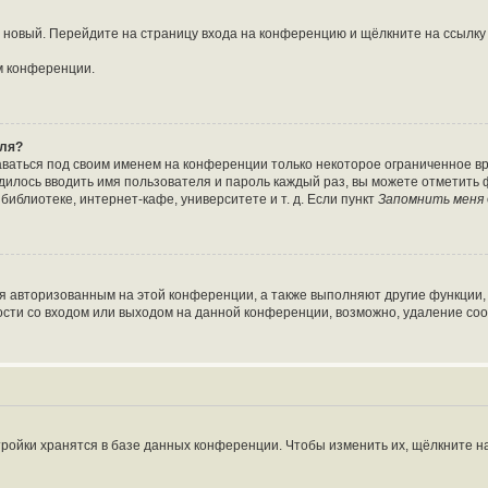
ть новый. Перейдите на страницу входа на конференцию и щёлкните на ссылк
м конференции.
оля?
аваться под своим именем на конференции только некоторое ограниченное вре
одилось вводить имя пользователя и пароль каждый раз, вы можете отметить
иблиотеке, интернет-кафе, университете и т. д. Если пункт
Запомнить меня
ся авторизованным на этой конференции, а также выполняют другие функции,
сти со входом или выходом на данной конференции, возможно, удаление coo
ройки хранятся в базе данных конференции. Чтобы изменить их, щёлкните н