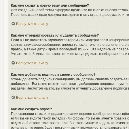
Как мне создать новую тему или сообщение?
Для создания новой темы в форуме щёлкните по кнопке «Новая тема».
Перечень ваших прав доступа находится внизу страниц форума или те
Вернуться к началу
Как мне отредактировать или удалить сообщение?
Если вы не являетесь администратором или модератором конференции
соответствующем сообщении, иногда только в течение ограниченного в
правок, а также дату и время последней из них. Эта надпись не появ
Учтите, что обычные пользователи не могут удалить сообщение, если н
Вернуться к началу
Как мне добавить подпись к своему сообщению?
Чтобы добавить подпись к сообщению, вы должны сначала создать её 
добавилась. Вы также можете настроить добавление подписи по умол
разделе. Несмотря на это, вы сможете отменить добавление подписи
Вернуться к началу
Как мне создать опрос?
При создании темы или редактировании первого сообщения темы щёл
если вы не видите такой вкладки или формы, то вы не имеете прав на 
отдельной строке текстового поля. Вы также можете задать количеств
означает, что опрос будет постоянным) и возможность пользователей 