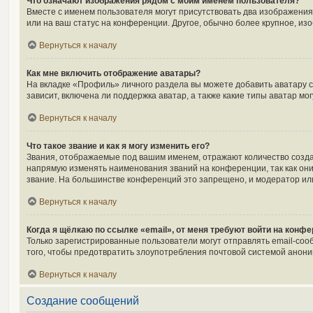
Что означают изображения рядом с моим именем пользователя?
Вместе с именем пользователя могут присутствовать два изображения.
или на ваш статус на конференции. Другое, обычно более крупное, из
Вернуться к началу
Как мне включить отображение аватары?
На вкладке «Профиль» личного раздела вы можете добавить аватару 
зависит, включена ли поддержка аватар, а также какие типы аватар м
Вернуться к началу
Что такое звание и как я могу изменить его?
Звания, отображаемые под вашим именем, отражают количество созд
напрямую изменять наименования званий на конференции, так как он
звание. На большинстве конференций это запрещено, и модератор ил
Вернуться к началу
Когда я щёлкаю по ссылке «email», от меня требуют войти на конф
Только зарегистрированные пользователи могут отправлять email-соо
того, чтобы предотвратить злоупотребления почтовой системой анон
Вернуться к началу
Создание сообщений