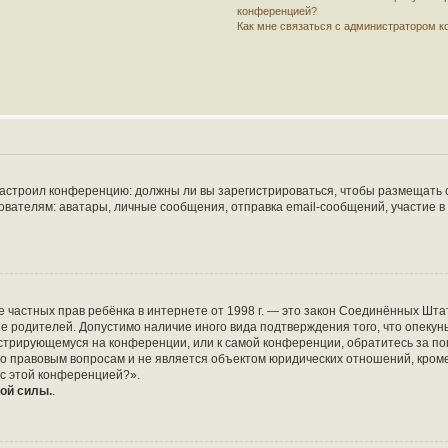
конференцией?
Как мне связаться с администратором 
р настроил конференцию: должны ли вы зарегистрироваться, чтобы размещать 
елям: аватары, личные сообщения, отправка email-сообщений, участие в груп
защите частных прав ребёнка в интернете от 1998 г. — это закон Соединённых 
ие родителей. Допустимо наличие иного вида подтверждения того, что опе
егистрирующемуся на конференции, или к самой конференции, обратитесь за по
 правовым вопросам и не является объектом юридических отношений, кроме 
 с этой конференцией?».
ой силы.
.