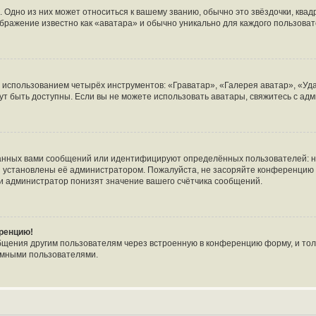
 Одно из них может относиться к вашему званию, обычно это звёздочки, квад
ображение известно как «аватара» и обычно уникально для каждого пользоват
с использованием четырёх инструментов: «Граватар», «Галерея аватар», «У
огут быть доступны. Если вы не можете использовать аватары, свяжитесь с 
анных вами сообщений или идентифицируют определённых пользователей: н
и установлены её администратором. Пожалуйста, не засоряйте конференцию 
и администратор понизят значение вашего счётчика сообщений.
еренцию!
бщения другим пользователям через встроенную в конференцию форму, и тол
имными пользователями.