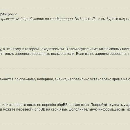
еренции»?
крывать моё пребывание на конференции
. Выберите
Да
, и вы будете видн
а не к тому, в котором находитесь вы. В этом случае измените в личных настро
огут только зарегистрированные пользователи. Если вы не зарегистрированы, 
бражается по-прежнему неверное, значит, неправильно установлено время на
 или же просто никто не перевёл phpBB на ваш язык. Попробуйте узнать у 
сами можете перевести phpBB на свой язык. Дополнительную информацию вы м