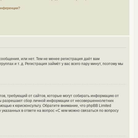
конференции?
сообщения, или нет. Тем не менее регистрация даёт вам
пах и т. д. Регистрация займёт у вас всего пару минут, поэтому мы
Штатов, требующий от сайтов, которые могут собирать информацию от
куны разрешают сбор личной информации от несовершеннолетних
мощью к юрисконсульту. Обратите внимание, что phpBB Limited
указанных в ответе на вопрос «С кем можно связаться по вопросу