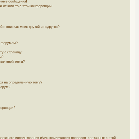
чные сообщения!
l от кого-то с этой конференции!
й в списках моих друзей и недругов?
и форумам?
стую страницу!
и?
ные мной темы?
ься на определённую тему?
форум?
ференции?
рректного использования и/или юридических вопросов, связанных с этой