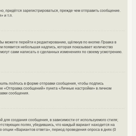
о, придётся зарегистрироваться, прежде чем отправить сообщение.
 и т.п.
Вы можете перейти к редактированию, щёлкнув по кнопке
Правка
в
ним появится небольшая надпись, которая показывает количество
и могут сами написать о сделанных изменениях по своему усмотрению.
нить подпись
в форме отправки сообщения, чтобы подпись
фе «Отправка сообщений» пункта «Личные настройки» в личном
авки сообщения.
 для создания сообщения, в зависимости от используемого стиля;
ветствующих полях, убедившись, что каждый вариант находится на
ю опции «Вариантов ответа», период проведения опроса в днях (0