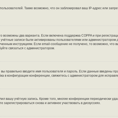
льзователей. Также возможно, что он заблокировал ваш IP-адрес или запре
то возможны два варианта. Если включена поддержка COPPA и при регистраци
е учётные записи были активированы пользователями или администратором д
ченным инструкциям. Если email-сообщение не получено, то возможно, что в
буйте связаться с администратором.
о вы правильно вводите имя пользователя и пароль. Если данные введены пра
бка в конфигурации конференции, свяжитесь с администратором для исправл
лил вашу учётную запись. Кроме того, многие конференции периодически уд
 зарегистрироваться снова и активнее участвовать в дискуссиях.