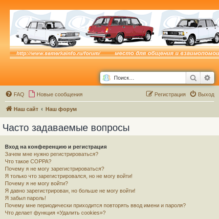
Поиск
Ра
FAQ
Новые сообщения
Р
е
г
и
с
т
р
а
ц
и
я
Выход
Наш сайт
Наш форум
Часто задаваемые вопросы
Вход на конференцию и регистрация
Зачем мне нужно регистрироваться?
Что такое COPPA?
Почему я не могу зарегистрироваться?
Я только что зарегистрировался, но не могу войти!
Почему я не могу войти?
Я давно зарегистрирован, но больше не могу войти!
Я забыл пароль!
Почему мне периодически приходится повторять ввод имени и пароля?
Что делает функция «Удалить cookies»?