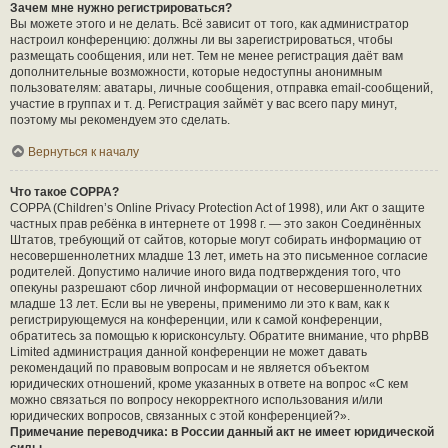
Зачем мне нужно регистрироваться?
Вы можете этого и не делать. Всё зависит от того, как администратор
настроил конференцию: должны ли вы зарегистрироваться, чтобы
размещать сообщения, или нет. Тем не менее регистрация даёт вам
дополнительные возможности, которые недоступны анонимным
пользователям: аватары, личные сообщения, отправка email-сообщений,
участие в группах и т. д. Регистрация займёт у вас всего пару минут,
поэтому мы рекомендуем это сделать.
Вернуться к началу
Что такое COPPA?
COPPA (Children’s Online Privacy Protection Act of 1998), или Акт о защите
частных прав ребёнка в интернете от 1998 г. — это закон Соединённых
Штатов, требующий от сайтов, которые могут собирать информацию от
несовершеннолетних младше 13 лет, иметь на это письменное согласие
родителей. Допустимо наличие иного вида подтверждения того, что
опекуны разрешают сбор личной информации от несовершеннолетних
младше 13 лет. Если вы не уверены, применимо ли это к вам, как к
регистрирующемуся на конференции, или к самой конференции,
обратитесь за помощью к юрисконсульту. Обратите внимание, что phpBB
Limited администрация данной конференции не может давать
рекомендаций по правовым вопросам и не является объектом
юридических отношений, кроме указанных в ответе на вопрос «С кем
можно связаться по вопросу некорректного использования и/или
юридических вопросов, связанных с этой конференцией?».
Примечание переводчика: в России данный акт не имеет юридической