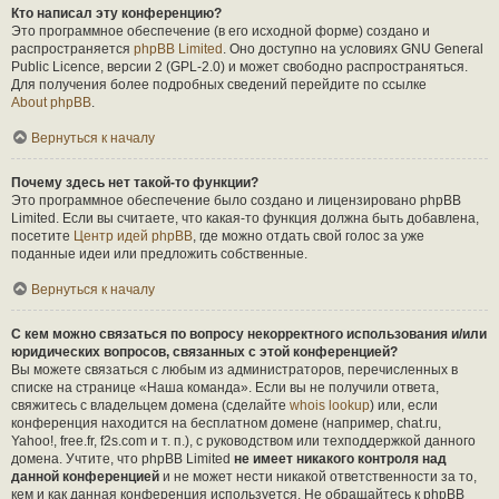
Кто написал эту конференцию?
Это программное обеспечение (в его исходной форме) создано и
распространяется
phpBB Limited
. Оно доступно на условиях GNU General
Public Licence, версии 2 (GPL-2.0) и может свободно распространяться.
Для получения более подробных сведений перейдите по ссылке
About phpBB
.
Вернуться к началу
Почему здесь нет такой-то функции?
Это программное обеспечение было создано и лицензировано phpBB
Limited. Если вы считаете, что какая-то функция должна быть добавлена,
посетите
Центр идей phpBB
, где можно отдать свой голос за уже
поданные идеи или предложить собственные.
Вернуться к началу
С кем можно связаться по вопросу некорректного использования и/или
юридических вопросов, связанных с этой конференцией?
Вы можете связаться с любым из администраторов, перечисленных в
списке на странице «Наша команда». Если вы не получили ответа,
свяжитесь с владельцем домена (сделайте
whois lookup
) или, если
конференция находится на бесплатном домене (например, chat.ru,
Yahoo!, free.fr, f2s.com и т. п.), с руководством или техподдержкой данного
домена. Учтите, что phpBB Limited
не имеет никакого контроля над
данной конференцией
и не может нести никакой ответственности за то,
кем и как данная конференция используется. Не обращайтесь к phpBB