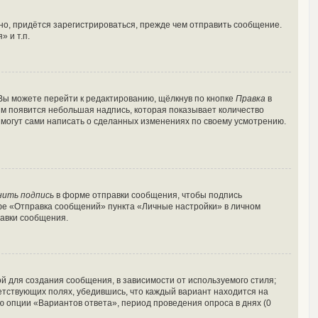
о, придётся зарегистрироваться, прежде чем отправить сообщение.
 и т.п.
Вы можете перейти к редактированию, щёлкнув по кнопке
Правка
в
ним появится небольшая надпись, которая показывает количество
и могут сами написать о сделанных изменениях по своему усмотрению.
нить подпись
в форме отправки сообщения, чтобы подпись
фе «Отправка сообщений» пункта «Личные настройки» в личном
авки сообщения.
 для создания сообщения, в зависимости от используемого стиля;
ветствующих полях, убедившись, что каждый вариант находится на
ю опции «Вариантов ответа», период проведения опроса в днях (0