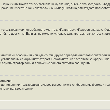
 Одно из них может относиться к вашему званию, обычно это звёздочки, квад
ображение известно как «аватара» и обычно уникально для каждого пользоват
с использованием четырёх инструментов: «Граватар», «Галерея аватар», «У
огут быть доступны. Если вы не можете использовать аватары, свяжитесь с 
анных вами сообщений или идентифицируют определённых пользователей: н
и установлены её администратором. Пожалуйста, не засоряйте конференцию 
и администратор понизят значение вашего счётчика сообщений.
еренцию!
бщения другим пользователям через встроенную в конференцию форму, и тол
имными пользователями.