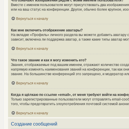
Что означают изображения рядом с моим именем пользователя?
Вместе с именем пользователя могут присутствовать два изображения.
или на ваш статус на конференции. Другое, обычно более крупное, из
Вернуться к началу
Как мне включить отображение аватары?
На вкладке «Профиль» личного раздела вы можете добавить аватару 
зависит, включена ли поддержка аватар, а также какие типы аватар м
Вернуться к началу
Что такое звание и как я могу изменить его?
Звания, отображаемые под вашим именем, отражают количество созд
напрямую изменять наименования званий на конференции, так как он
звание. На большинстве конференций это запрещено, и модератор ил
Вернуться к началу
Когда я щёлкаю по ссылке «email», от меня требуют войти на конф
Только зарегистрированные пользователи могут отправлять email-соо
того, чтобы предотвратить злоупотребления почтовой системой анон
Вернуться к началу
Создание сообщений