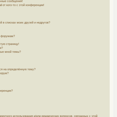
чные сообщения!
l от кого-то с этой конференции!
й в списках моих друзей и недругов?
и форумам?
стую страницу!
и?
ные мной темы?
ься на определённую тему?
форум?
ференции?
рректного использования и/или юридических вопросов, связанных с этой