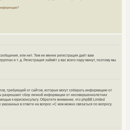
конференции?
сообщения, или нет. Тем не менее регистрация даёт вам
пах и т. д. Регистрация займёт у вас всего пару минут, поэтому мы
Штатов, требующий от сайтов, которые могут собирать информацию от
куны разрешают сбор личной информации от несовершеннолетних
мощью к юрисконсульту. Обратите внимание, что phpBB Limited
указанных в ответе на вопрос «С кем можно связаться по вопросу