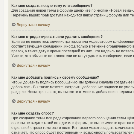
Как мне создать новую тему или сообщение?
Для создания новой темы в форуме щёлкните по кнопке «Новая тема».
Перечень ваших прав доступа находится внизу страниц форума или те
Вернуться к началу
Как мне отредактировать или удалить сообщение?
Если вы не являетесь администратором или модератором конференции
соответствующем сообщении, иногда только в течение ограниченного в
правок, а также дату и время последней из них. Эта надпись не появ
Учтите, что обычные пользователи не могут удалить сообщение, если н
Вернуться к началу
Как мне добавить подпись к своему сообщению?
Чтобы добавить подпись к сообщению, вы должны сначала создать её 
добавилась. Вы также можете настроить добавление подписи по умол
разделе. Несмотря на это, вы сможете отменить добавление подписи
Вернуться к началу
Как мне создать опрос?
При создании темы или редактировании первого сообщения темы щёл
если вы не видите такой вкладки или формы, то вы не имеете прав на 
отдельной строке текстового поля. Вы также можете задать количеств
означает, что опрос будет постоянным) и возможность пользователей 