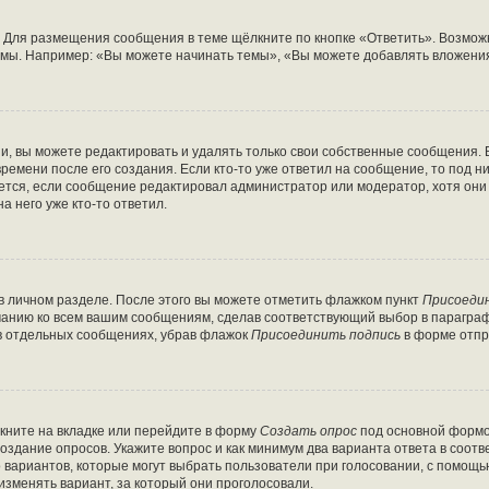
 Для размещения сообщения в теме щёлкните по кнопке «Ответить». Возможн
мы. Например: «Вы можете начинать темы», «Вы можете добавлять вложения»
, вы можете редактировать и удалять только свои собственные сообщения. 
ремени после его создания. Если кто-то уже ответил на сообщение, то под 
ляется, если сообщение редактировал администратор или модератор, хотя он
а него уже кто-то ответил.
в личном разделе. После этого вы можете отметить флажком пункт
Присоеди
чанию ко всем вашим сообщениям, сделав соответствующий выбор в парагра
 в отдельных сообщениях, убрав флажок
Присоединить подпись
в форме отпр
кните на вкладке или перейдите в форму
Создать опрос
под основной формой
создание опросов. Укажите вопрос и как минимум два варианта ответа в соот
о вариантов, которые могут выбрать пользователи при голосовании, с помощь
изменять вариант, за который они проголосовали.