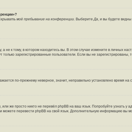
еренции»?
крывать моё пребывание на конференции
. Выберите
Да
, и вы будете видн
а не к тому, в котором находитесь вы. В этом случае измените в личных настро
огут только зарегистрированные пользователи. Если вы не зарегистрированы, 
бражается по-прежнему неверное, значит, неправильно установлено время на
 или же просто никто не перевёл phpBB на ваш язык. Попробуйте узнать у 
сами можете перевести phpBB на свой язык. Дополнительную информацию вы м