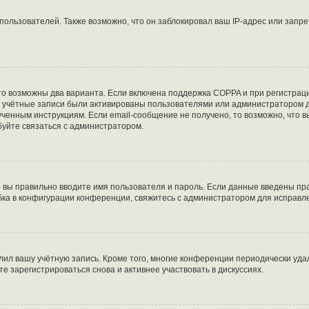
льзователей. Также возможно, что он заблокировал ваш IP-адрес или запре
то возможны два варианта. Если включена поддержка COPPA и при регистраци
е учётные записи были активированы пользователями или администратором д
ченным инструкциям. Если email-сообщение не получено, то возможно, что в
буйте связаться с администратором.
о вы правильно вводите имя пользователя и пароль. Если данные введены пра
бка в конфигурации конференции, свяжитесь с администратором для исправл
лил вашу учётную запись. Кроме того, многие конференции периодически уд
 зарегистрироваться снова и активнее участвовать в дискуссиях.