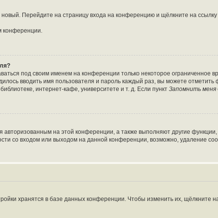
ть новый. Перейдите на страницу входа на конференцию и щёлкните на ссылк
м конференции.
оля?
аваться под своим именем на конференции только некоторое ограниченное вре
одилось вводить имя пользователя и пароль каждый раз, вы можете отметить
иблиотеке, интернет-кафе, университете и т. д. Если пункт
Запомнить меня
ся авторизованным на этой конференции, а также выполняют другие функции,
сти со входом или выходом на данной конференции, возможно, удаление coo
ройки хранятся в базе данных конференции. Чтобы изменить их, щёлкните н