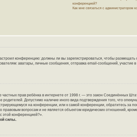
конференцией?
Как мне связаться с администратором 
р настроил конференцию: должны ли вы зарегистрироваться, чтобы размещать 
елям: аватары, личные сообщения, отправка email-сообщений, участие в груп
защите частных прав ребёнка в интернете от 1998 г. — это закон Соединённых 
ие родителей. Допустимо наличие иного вида подтверждения того, что опе
егистрирующемуся на конференции, или к самой конференции, обратитесь за по
 правовым вопросам и не является объектом юридических отношений, кроме 
 с этой конференцией?».
ой силы.
.