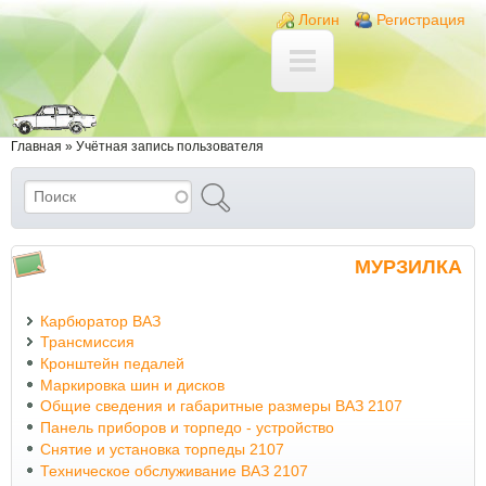
Перейти к основному содержанию
Skip to search
Login links
Логин
Регистрация
Вы здесь
Главная
»
Учётная запись пользователя
Поиск
Форма поиска
МУРЗИЛКА
Карбюратор ВАЗ
Трансмиссия
Кронштейн педалей
Маркировка шин и дисков
Общие сведения и габаритные размеры ВАЗ 2107
Панель приборов и торпедо - устройство
Снятие и установка торпеды 2107
Техническое обслуживание ВАЗ 2107