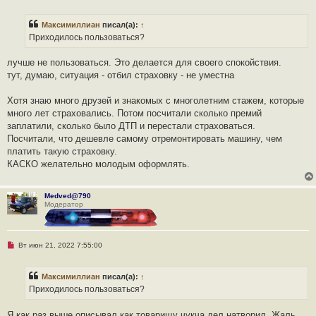
е
н
п
и
р
е
Максимиллиан
писал(а):
↑
о
ч
Приходилось пользоваться?
и
т
а
лучше не пользоваться. Это делается для своего спокойствия.
н
тут, думаю, ситуация - отбил страховку - не уместна
н
о
е
Хотя знаю много друзей и знакомых с многолетним стажем, которые
с
о
много лет страховались. Потом посчитали сколько премий
о
заплатили, сколько было ДТП и перестали страховаться.
б
щ
Посчитали, что дешевле самому отремонтировать машину, чем
е
платить такую страховку.
н
и
КАСКО желательно молодым оформлять.
е
Medved@790
Модератор
Н
Вт июн 21, 2022 7:55:00
е
п
р
Максимиллиан
писал(а):
↑
о
ч
Приходилось пользоваться?
и
т
а
Я как раз выше описывал как товарищу чукча дел натворил. Жаль