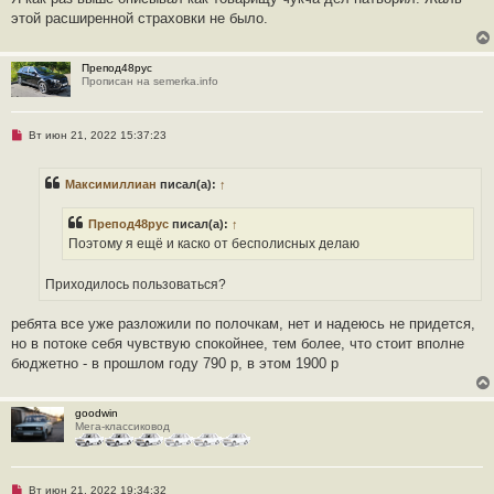
н
этой расширенной страховки не было.
н
о
е
с
Препод48рус
о
Прописан на semerka.info
о
б
щ
е
Н
Вт июн 21, 2022 15:37:23
н
е
и
п
е
р
Максимиллиан
писал(а):
↑
о
ч
и
Препод48рус
писал(а):
↑
т
а
Поэтому я ещё и каско от бесполисных делаю
н
н
о
Приходилось пользоваться?
е
с
о
ребята все уже разложили по полочкам, нет и надеюсь не придется,
о
но в потоке себя чувствую спокойнее, тем более, что стоит вполне
б
щ
бюджетно - в прошлом году 790 р, в этом 1900 р
е
н
и
е
goodwin
Мега-классиковод
Н
Вт июн 21, 2022 19:34:32