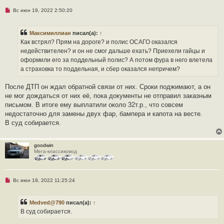
Н
Вс июн 19, 2022 2:50:20
е
п
р
Максимиллиан
писал(а):
↑
о
ч
Как встрял? Прям на дороге? и полис ОСАГО оказался
и
недействителен? и он не смог дальше ехать? Приехели гайцы и
т
а
оформили его за поддельный полис? А потом фура в него влетела
н
а страховка то поддельная, и сбер оказался непричем?
н
о
е
После ДТП он ждал обратной связи от них. Сроки поджимают, а он
с
о
не мог дождаться от них её, пока документы не отправил заказным
о
письмом. В итоге ему выплатили около 32т.р., что совсем
б
щ
недостаточно для замены двух фар, бампера и капота на весте.
е
В суд собирается.
н
и
е
goodwin
Мега-классиковод
Н
Вс июн 19, 2022 11:25:24
е
п
р
Medved@790
писал(а):
↑
о
ч
В суд собирается.
и
т