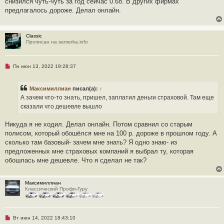
снизился чуть-чуть за год сейчас 0.68. В других фирмах
предлагалось дороже. Делал онлайн.
Classic
Прописан на semerka.info
Н
Пн июн 13, 2022 19:28:37
е
п
р
Максимиллиан
писал(а):
↑
о
ч
А зачем что-то знать, пришел, заплатил деньги страховой. Там еще
и
сказали что дешевле вышло
т
а
н
Никуда я не ходил. Делал онлайн. Потом сравнил со старым
н
о
полисом, который обошёлся мне на 100 р. дороже в прошлом году. А
е
сколько там базовый- зачем мне знать? Я одно знаю- из
с
о
предложенных мне страховых компаний я выбрал ту, которая
о
обошлась мне дешевле. Что я сделал не так?
б
щ
е
н
Максимиллиан
и
Классический Профи-Гуру
е
Н
Вт июн 14, 2022 18:43:10
е