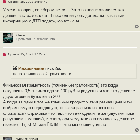
Н
Ср июн 15, 2022 16:40:42
е
п
У меня товарищ со сбером встрял. Зато по весне хвалился как
р
дёшево застраховался. В последний день догадался заказным
о
ч
информацию о ДТП подать, юрист блин.
и
т
а
н
Classic
н
Прописан на semerka.info
о
е
с
о
Н
Ср июн 15, 2022 17:24:26
о
е
б
п
щ
р
Максимиллиан
писал(а):
↑
е
о
н
ч
Дело в финансовой грамотности.
и
и
е
т
а
Финансовая грамотность (точнее- безграмотность) это когда
н
покупаешь 0,5 л лимонада за 100 руб. и радуешься что это дешевле
н
о
двухлитровой бутылки за 200.
е
А когда за один и тот же конечный продукт у тебя разная цена и ты
с
о
выбрал самую подходящую, то какая разница из чего она
о
сложилась? Страховка что там, что там- одна и та же (опустим пока
б
щ
репутацию компании), и благодаря чему мне она обошлась дешевле-
е
низкому ТБ, КБМ, или ЁКЛМН- мне монопенисуально.
н
и
е
Максимиллиан