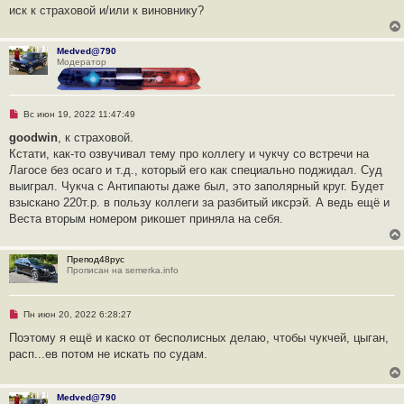
а
иск к страховой и/или к виновнику?
н
н
о
е
Medved@790
с
Модератор
о
о
б
щ
Н
Вс июн 19, 2022 11:47:49
е
е
н
п
goodwin
, к страховой.
и
р
е
Кстати, как-то озвучивал тему про коллегу и чукчу со встречи на
о
ч
Лагосе без осаго и т.д., который его как специально поджидал. Суд
и
выиграл. Чукча с Антипаюты даже был, это заполярный круг. Будет
т
а
взыскано 220т.р. в пользу коллеги за разбитый иксрэй. А ведь ещё и
н
Веста вторым номером рикошет приняла на себя.
н
о
е
с
Препод48рус
о
Прописан на semerka.info
о
б
щ
е
Н
Пн июн 20, 2022 6:28:27
н
е
и
п
Поэтому я ещё и каско от бесполисных делаю, чтобы чукчей, цыган,
е
р
расп...ев потом не искать по судам.
о
ч
и
т
Medved@790
а