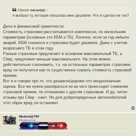
п
р
Classic
писал(а):
↑
о
ч
я выбрал ту, которая обошлась мне дешевле. Что я сделал не так?
и
т
а
Дело в финансовой грамотности.
н
Стоимость страховки рассчитывается комплексно, по нескольким
н
о
параметрам (основные это КБМ и ТБ). Логично, если за год небыло
е
аварий, КБМ снизился и страховка будет дешевле. Даже с учетом
с
о
возросшего ТБ в этом году.
о
Разные страховые предлагают в основном максимальный ТБ, а
б
щ
Сбер, предложил меньше максимального. На этом можно
е
действительно сэкономить, т.к. на остальных параметрах страховки
н
и
вряд ли получится как-то существенно снизить стоимость страховой
е
премии.
Вот я и говорю про то, что дешевле/дороже это неоднозначная
оценка. Все же нужно разобраться из-за чего происходит снижение
страховой премии, по отношению к другим страховым. И да, читал
отзывы про Сбер - хают. Но для добропорядочных автолюбителей
этот оброк вряд ли остановит.
Medved@790
Модератор