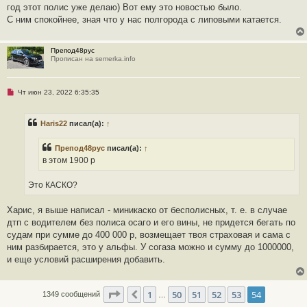
ч
год этот полис уже делаю) Вот ему это новостью было.
и
С ним спокойнее, зная что у нас полгорода с липовыми катается.
т
а
н
н
Препод48рус
о
Прописан на semerka.info
е
с
о
о
Н
Чт июн 23, 2022 6:35:35
б
е
щ
п
е
р
н
Haris22
писал(а):
↑
о
и
ч
е
и
Препод48рус
писал(а):
↑
т
а
в этом 1900 р
н
н
о
Это КАСКО?
е
с
о
Харис, я выше написал - миникаско от бесполисных, т. е. в случае
о
дтп с водителем без полиса осаго и его вины, не придется бегать по
б
щ
судам при сумме до 400 000 р, возмещает твоя страховая и сама с
е
ним разбирается, это у альфы. У согаза можно и сумму до 1000000,
н
и
и еще условий расширения добавить.
е
Страница
54
из
54
1
50
51
52
53
54
Пред.
1349 сообщений
…