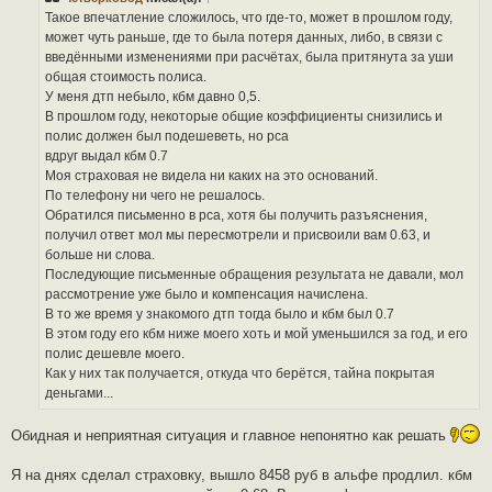
о
ч
Такое впечатление сложилось, что где-то, может в прошлом году,
и
может чуть раньше, где то была потеря данных, либо, в связи с
т
а
введёнными изменениями при расчётах, была притянута за уши
н
общая стоимость полиса.
н
о
У меня дтп небыло, кбм давно 0,5.
е
В прошлом году, некоторые общие коэффициенты снизились и
с
о
полис должен был подешеветь, но рса
о
вдруг выдал кбм 0.7
б
щ
Моя страховая не видела ни каких на это оснований.
е
По телефону ни чего не решалось.
н
и
Обратился письменно в рса, хотя бы получить разъяснения,
е
получил ответ мол мы пересмотрели и присвоили вам 0.63, и
больше ни слова.
Последующие письменные обращения результата не давали, мол
рассмотрение уже было и компенсация начислена.
В то же время у знакомого дтп тогда было и кбм был 0.7
В этом году его кбм ниже моего хоть и мой уменьшился за год, и его
полис дешевле моего.
Как у них так получается, откуда что берётся, тайна покрытая
деньгами...
Обидная и неприятная ситуация и главное непонятно как решать
Я на днях сделал страховку, вышло 8458 руб в альфе продлил. кбм