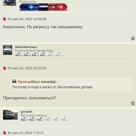
Модератор
н
н
о
е
с
Н
Пн июн 20, 2022 14:33:38
о
е
о
п
Аналогично. По регрессу так называемому.
б
р
щ
о
е
ч
н
и
и
т
е
Максимиллиан
а
Классический Профи-Гуру
н
н
о
е
с
Н
Пн июн 20, 2022 23:22:40
о
е
о
п
б
р
щ
Препод48рус
писал(а):
↑
о
е
ч
Поэтому я ещё и каско от бесполисных делаю
н
и
и
т
е
а
Приходилось пользоваться?
н
н
о
е
goodwin
с
Мега-классиковод
о
о
б
щ
Н
Вт июн 21, 2022 7:15:27
е