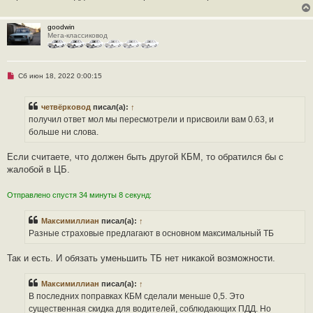
goodwin
Мега-классиковод
Н
Сб июн 18, 2022 0:00:15
е
п
р
четвёрковод
писал(а):
↑
о
ч
получил ответ мол мы пересмотрели и присвоили вам 0.63, и
и
больше ни слова.
т
а
н
Если считаете, что должен быть другой КБМ, то обратился бы с
н
о
жалобой в ЦБ.
е
с
о
Отправлено спустя 34 минуты 8 секунд:
о
б
щ
Максимиллиан
писал(а):
↑
е
Разные страховые предлагают в основном максимальный ТБ
н
и
е
Так и есть. И обязать уменьшить ТБ нет никакой возможности.
Максимиллиан
писал(а):
↑
В последних поправках КБМ сделали меньше 0,5. Это
существенная скидка для водителей, соблюдающих ПДД. Но