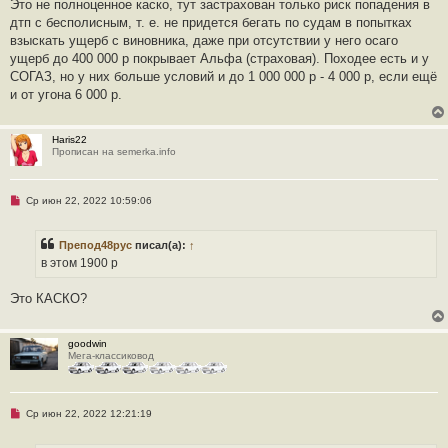
п
Это не полноценное каско, тут застрахован только риск попадения в
и
р
дтп с бесполисным, т. е. не придется бегать по судам в попытках
е
о
ч
взыскать ущерб с виновника, даже при отсутствии у него осаго
и
ущерб до 400 000 р покрывает Альфа (страховая). Походее есть и у
т
а
СОГАЗ, но у них больше условий и до 1 000 000 р - 4 000 р, если ещё
н
и от угона 6 000 р.
н
о
е
с
Haris22
о
Прописан на semerka.info
о
б
щ
е
Н
Ср июн 22, 2022 10:59:06
н
е
и
п
е
р
Препод48рус
писал(а):
↑
о
ч
в этом 1900 р
и
т
а
Это КАСКО?
н
н
о
е
goodwin
с
Мега-классиковод
о
о
б
щ
Н
Ср июн 22, 2022 12:21:19
е
е
н
п
и