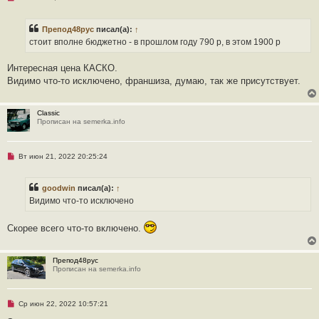
е
п
р
Препод48рус
писал(а):
↑
о
ч
стоит вполне бюджетно - в прошлом году 790 р, в этом 1900 р
и
т
а
Интересная цена КАСКО.
н
Видимо что-то исключено, франшиза, думаю, так же присутствует.
н
о
е
с
Classic
о
Прописан на semerka.info
о
б
щ
е
Н
Вт июн 21, 2022 20:25:24
н
е
и
п
е
р
goodwin
писал(а):
↑
о
ч
Видимо что-то исключено
и
т
а
Скорее всего что-то включено.
н
н
о
е
Препод48рус
с
Прописан на semerka.info
о
о
б
щ
Н
Ср июн 22, 2022 10:57:21
е
е
н