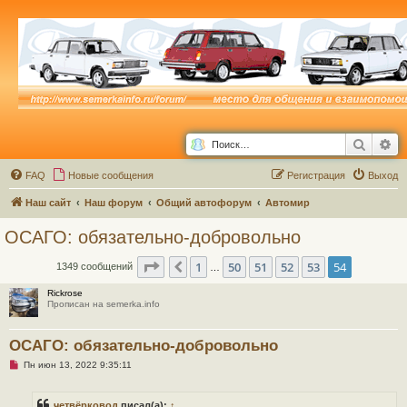
Поиск
Ра
FAQ
Новые сообщения
Р
е
г
и
с
т
р
а
ц
и
я
Выход
Наш сайт
Наш форум
Общий автофорум
Автомир
ОСАГО: обязательно-добровольно
Страница
54
из
54
1
50
51
52
53
54
Пред.
1349 сообщений
…
Rickrose
Прописан на semerka.info
ОСАГО: обязательно-добровольно
Н
Пн июн 13, 2022 9:35:11
е
п
р
четвёрковод
писал(а):
↑