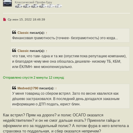
Классический Профи-Гуру
Н
Ср июн 15, 2022 18:46:39
е
п
р
Classic
писал(а):
↑
о
ч
Финансовая грамотность (точнее- безграмотность) это когда...
и
т
а
Classic
писал(а):
↑
н
н
что там, что там- одна и та же (опустим пока репутацию компании),
о
и благодаря чему мне она обошлась дешевле- низкому ТБ, КБМ,
е
с
или ЁКЛМН- мне монопенисуально.
о
о
б
Отправлено спустя 2 минуты 12 секунд:
щ
е
н
Medved@790
писал(а):
↑
и
У меня товарищ со сбером встрял. Зато по весне хвалился как
е
дёшево застраховался. В последний день догадался заказным
информацию о ДТП подать, юрист блин.
Как встрял? Прям на дороге? и полис ОСАГО оказался
недействителен? и он не смог дальше ехать? Приехели гайцы и
оформили его за поддельный полис? А потом фура в него влетела а
страховка то поддельная, и сбер оказался непричем?