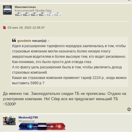
Максимиллиан
Классический Профи-Гуру
Н
Сб июн 18, 2022 12:36:37
е
п
р
goodwin
писал(а):
↑
о
ч
Идея в расширении тарифного коридора заключалась в том, чтобы
и
страховые компании могли назначать более низкую плату
т
а
аккуратным водителям и более высокую тем, кто водит рискованно.
н
Как понимаю, это было просто для отвода глаз.
н
о
А по факту цель расширения была в том, чтобы увеличить доход
е
страховых компаний.
с
о
Какая же страховая компания применит тариф 2224 р., когда можно
о
выставить 5980 р.?
б
щ
е
Да именно так. Законодательно скидки ТБ не прописаны. Отдано на
н
и
усмотрение компании. Но! Сбер все же предлагает меньший ТБ
е
~5300Р
Medved@790
Модератор