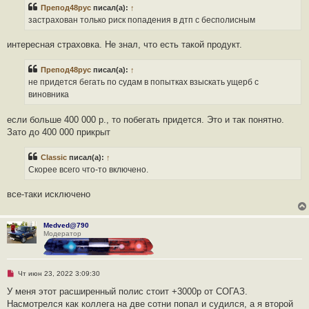
р
е
Препод48рус
писал(а):
↑
о
ч
застрахован только риск попадения в дтп с бесполисным
и
т
а
интересная страховка. Не знал, что есть такой продукт.
н
н
о
Препод48рус
писал(а):
↑
е
не придется бегать по судам в попытках взыскать ущерб с
с
о
виновника
о
б
щ
если больше 400 000 р., то побегать придется. Это и так понятно.
е
Зато до 400 000 прикрыт
н
и
е
Classic
писал(а):
↑
Скорее всего что-то включено.
все-таки исключено
Medved@790
Модератор
Н
Чт июн 23, 2022 3:09:30
е
п
У меня этот расширенный полис стоит +3000р от СОГАЗ.
р
Насмотрелся как коллега на две сотни попал и судился, а я второй
о