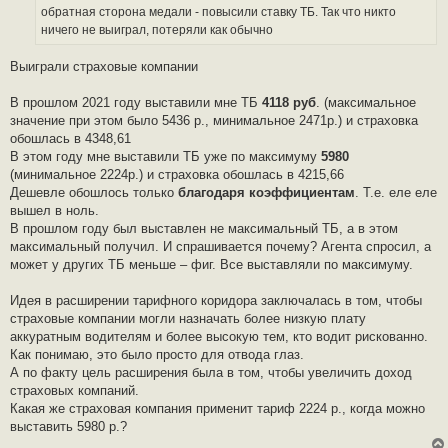
обратная сторона медали - повысили ставку ТБ. Так что никто
ничего не выиграл, потеряли как обычно
Выиграли страховые компании
В прошлом 2021 году выставили мне ТБ
4118 руб
. (максимальное
значение при этом было 5436 р., минимальное 2471р.) и страховка
обошлась в 4348,61
В этом году мне выставили ТБ уже по максимуму
5980
(минимальное 2224р.) и страховка обошлась в 4215,66
Дешевле обошлось только
благодаря коэффициентам
. Т.е. еле еле
вышел в ноль.
В прошлом году был выставлен не максимальный ТБ, а в этом
максимальный получил. И спрашивается почему? Агента спросил, а
может у других ТБ меньше – фиг. Все выставляли по максимуму.
Идея в расширении тарифного коридора заключалась в том, чтобы
страховые компании могли назначать более низкую плату
аккуратным водителям и более высокую тем, кто водит рискованно.
Как понимаю, это было просто для отвода глаз.
А по факту цель расширения была в том, чтобы увеличить доход
страховых компаний.
Какая же страховая компания применит тариф 2224 р., когда можно
выставить 5980 р.?