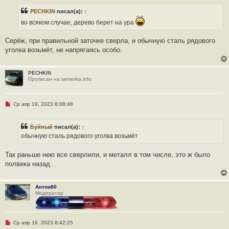
и
р
е
PECHKIN
писал(а):
↑
о
ч
во всяком случае, дерево берет на ура
и
т
а
Серёж, при правильной заточке сверла, и обычную сталь рядового
н
уголка возьмёт, не напрягаясь особо.
н
о
е
с
PECHKIN
о
Прописан на semerka.info
о
б
щ
е
Н
Ср апр 19, 2023 8:08:48
н
е
и
п
е
р
Буйный
писал(а):
↑
о
ч
обычную сталь рядового уголка возьмёт
и
т
а
Так раньше нею все сверлили, и металл в том числе, это ж было
н
полвека назад...
н
о
е
с
Антон80
о
Модератор
о
б
щ
е
н
Н
Ср апр 19, 2023 8:42:25
и
е