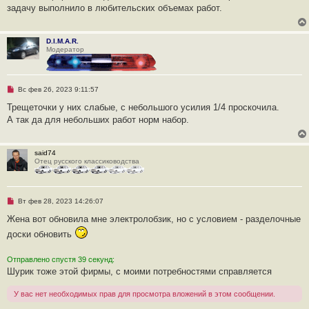
р
е
задачу выполнило в любительских объемах работ.
о
ч
и
т
D.I.M.A.R.
а
Модератор
н
н
о
е
с
Н
Вс фев 26, 2023 9:11:57
о
е
о
п
Трещеточки у них слабые, с небольшого усилия 1/4 проскочила.
б
р
щ
А так да для небольших работ норм набор.
о
е
ч
н
и
и
т
е
said74
а
Отец русского классиководства
н
н
о
е
с
Н
Вт фев 28, 2023 14:26:07
о
е
о
п
Жена вот обновила мне электролобзик, но с условием - разделочные
б
р
щ
доски обновить
о
е
ч
н
и
и
т
Отправлено спустя 39 секунд:
е
а
Шурик тоже этой фирмы, с моими потребностями справляется
н
н
о
У вас нет необходимых прав для просмотра вложений в этом сообщении.
е
с