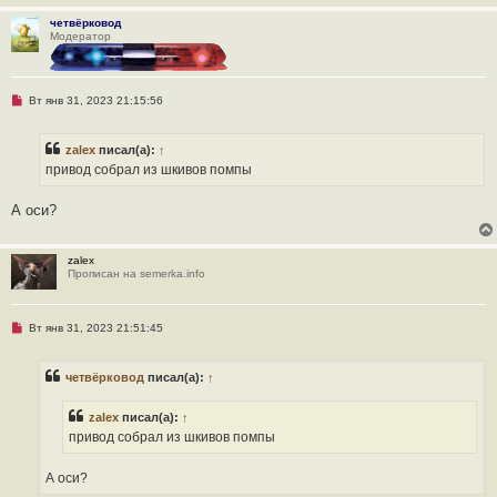
н
о
четвёрковод
е
Модератор
с
о
о
б
щ
Н
Вт янв 31, 2023 21:15:56
е
е
н
п
и
р
zalex
писал(а):
↑
е
о
ч
привод собрал из шкивов помпы
и
т
а
А оси?
н
н
о
е
zalex
с
Прописан на semerka.info
о
о
б
щ
Н
Вт янв 31, 2023 21:51:45
е
е
н
п
и
р
четвёрковод
писал(а):
↑
е
о
ч
и
zalex
писал(а):
↑
т
а
привод собрал из шкивов помпы
н
н
о
А оси?
е