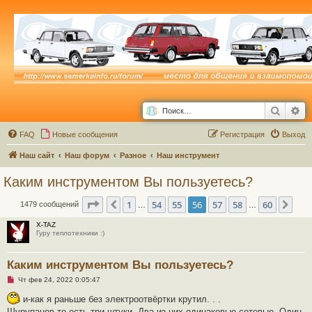
Поиск
Ра
FAQ
Новые сообщения
Р
е
г
и
с
т
р
а
ц
и
я
Выход
Наш сайт
Наш форум
Разное
Наш инструмент
Каким инструментом Вы пользуетесь?
Страница
56
из
60
1
54
55
56
57
58
60
Пред.
Сле
1479 сообщений
…
…
X-TAZ
Гуру теплотехники :)
Каким инструментом Вы пользуетесь?
Н
Чт фев 24, 2022 0:05:47
е
п
и-как я раньше без электроотвёртки крутил. . .
р
Шурупанов то есть три штуки. Два из них одинаковые сетевые. Один