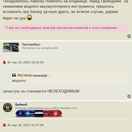
п
Понадобилось лавочку поменять на кладбище, перед Проводами. За
р
неимением модного аккумуляторного инструмента, пришлось
о
ч
вспомнить про батину ручную дрель, во всяком случае, дерево
и
берет на ура
т
а
н
У вас нет необходимых прав для просмотра вложений в этом сообщении.
н
о
е
с
о
Препод48рус
о
Прописан на semerka.info
б
щ
е
н
Н
Вт апр 18, 2023 16:24:33
и
е
е
п
р
PECHKIN
писал(а):
↑
о
ч
модного
и
т
а
зачастую он становится НЕОБХОДИМЫМ
н
н
о
е
Буйный
с
Генерал автомобильных войск semerka.info
о
о
б
щ
Н
Вт апр 18, 2023 16:37:46
е
е
н
п