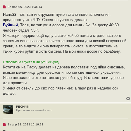
б
щ
Н
Вс мар 05, 2023 1:46:14
е
е
н
п
Haris22
, нет, там инструмент нужен станочного исполнения,
и
р
предположу что ЧПУ. Сосед по участку делает.
е
о
ч
Буйный
, Толя, не так уж и дорого для меня - 2₽. За доску 40*60
и
человек отдал 7,5₽.
т
а
Я матери подарил ещё одну с заточкой её ножа и строго настрого
н
запретил использовать в качестве подставки для всякой некухонной
н
о
хрени, а то видите ли она поцарапать боится, а изготовитель на
е
таких курей рубит и хоть бы хны. На мои ножи доске по барабану.
с
о
о
Отправлено спустя 8 минут 9 секунд:
б
щ
Кстати он на Пасху делает из дерева полставки под яйца сквозные,
е
всякие менажницы для орешков и прочие светящиеся украшения.
н
и
Явно вложился и это не только ручной труд. В масле топит дерево
е
для пропитки.
У меня от свеклы до сих пор пятен нет, а пару раз в неделю сок
делаю.
PECHKIN
Прописан на semerka.info
Н
Вт апр 18, 2023 16:16:23
е