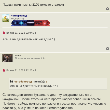
с
о
Подшипники помпы 2108 вместе с валом
о
б
щ
е
четвёрковод
н
Модератор
и
е
Н
Вт янв 31, 2023 22:04:36
е
п
Ага, а на двигатель как насадил? )
р
о
ч
и
т
zalex
а
Прописан на semerka.info
н
н
о
е
Н
Вт янв 31, 2023 22:20:44
с
е
о
п
о
р
б
четвёрковод
писал(а):
↑
о
щ
ч
Ага, а на двигатель как насадил? )
е
и
н
т
и
а
Со шкива двигателя буквально десятку аккуратненько снял
е
н
наждачкой. После этого на него просто напрессовал шкив помпы.
н
о
По фото - сейчас немного поправил и урезал вертикальную упорную
е
пластину, она у меня на клее немного уползла
с