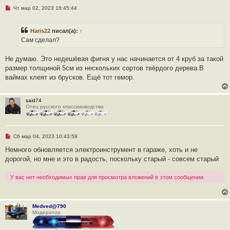
с
Н
Чт мар 02, 2023 16:45:44
о
е
о
п
б
р
щ
Haris22
писал(а):
↑
о
е
ч
Сам сделал?
н
и
и
т
е
а
Не думаю. Это недешёвая фигня у нас начинается от 4 круб за такой
н
размер толщиной 5см из нескольких сортов твёрдого дерева.В
н
о
ваймах клеят из брусков. Ещё тот гемор.
е
с
о
о
said74
б
Отец русского классиководства
щ
е
н
и
Н
Сб мар 04, 2023 10:43:59
е
е
п
Немного обновляется электроинструмент в гараже, хоть и не
р
дорогой, но мне и это в радость, поскольку старый - совсем старый
о
ч
и
У вас нет необходимых прав для просмотра вложений в этом сообщении.
т
а
н
н
о
Medved@790
е
Модератор
с
о
о