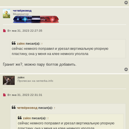
о
о
б
четвёрковод
щ
Модератор
е
н
и
е
Н
Вт янв 31, 2023 22:27:35
е
п
р
zalex
писал(а):
↑
о
ч
сейчас немного поправил и урезал вертикальную упорную
и
пластину, она у меня на клее немного уползла
т
а
н
Гранит же?, можно пару болтов добавить.
н
о
е
с
zalex
о
Прописан на semerka.info
о
б
щ
е
Н
Вт янв 31, 2023 22:31:31
н
е
и
п
е
р
четвёрковод
писал(а):
↑
о
ч
и
zalex
писал(а):
↑
т
а
сейчас немного поправил и урезал вертикальную упорную
н
пластину, она у меня на клее немного уползла