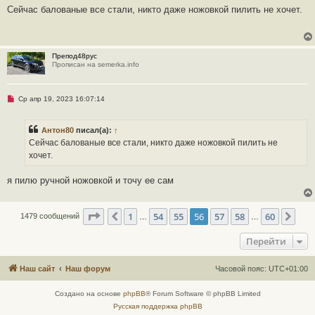
е
п
Сейчас балованые все стали, никто даже ножовкой пилить не хочет.
р
о
ч
и
т
Препод48рус
а
Прописан на semerka.info
н
н
о
е
Н
Ср апр 19, 2023 16:07:14
с
е
о
п
о
р
б
Антон80
писал(а):
↑
о
щ
ч
Сейчас балованые все стали, никто даже ножовкой пилить не
е
и
н
хочет.
т
и
а
е
н
я пилю ручной ножовкой и точу ее сам
н
о
е
с
Страница
56
из
60
1
54
55
56
57
58
60
Пред.
Сле
1479 сообщений
о
…
…
о
б
Перейти
щ
е
н
и
Наш сайт
Наш форум
Часовой пояс:
UTC+01:00
е
Создано на основе
phpBB
® Forum Software © phpBB Limited
Русская поддержка phpBB