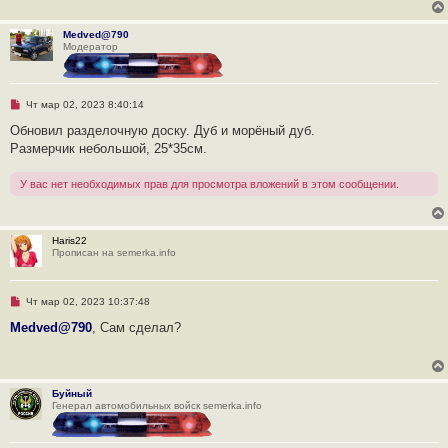
о
о
б
Medved@790
щ
Модератор
е
н
и
е
Н
Чт мар 02, 2023 8:40:14
е
п
Обновил разделочную доску. Дуб и морёный дуб.
р
Размерчик небольшой, 25*35см.
о
ч
и
У вас нет необходимых прав для просмотра вложений в этом сообщении.
т
а
н
н
о
Haris22
е
Прописан на semerka.info
с
о
о
б
Н
Чт мар 02, 2023 10:37:48
щ
е
е
п
Medved@790
, Сам сделал?
н
р
и
о
е
ч
и
т
Буйный
а
Генерал автомобильных войск semerka.info
н
н
о
е