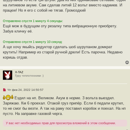
о
ч
на литиевом акуме. Сам сделав литий 12 вольт вместо кадмиев. И
и
працюе! Но я его с собой не тягав. Громоздкий
т
а
н
Отправлено спустя 1 минуту 4 секунды:
н
о
Ещё мож в будущем оту резалку типа вибрационную приобрету.
е
Забув кличку её.
с
о
о
Отправлено спустя 1 минуту 10 секунд:
б
щ
А ще хочу якыйсь редуктор сделать шоб шурупаном домкрат
е
крутить! Например из старой ручной дрели! Есть парочка. Недавно
н
и
коришь отдав.
е
X-TAZ
Гуру теплотехники :)
Н
Чт фев 24, 2022 14:50:57
е
п
Ездил на нп. Великом. Акум в норме. 3 вольта выездил.
р
Заряжаю. Км 6 проехал. Отакой груз припёр. Если б педали крутил,
о
ч
то не смог бы везти. А так на раму поставил коробок и поехал. На нп
и
пусто. На заправке газовой черга.
т
а
н
У вас нет необходимых прав для просмотра вложений в этом сообщении.
н
о