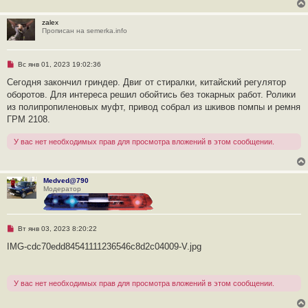
е
с
о
zalex
о
Прописан на semerka.info
б
щ
е
н
Н
Вс янв 01, 2023 19:02:36
и
е
е
п
Сегодня закончил гриндер. Двиг от стиралки, китайский регулятор
р
оборотов. Для интереса решил обойтись без токарных работ. Ролики
о
ч
из полипропиленовых муфт, привод собрал из шкивов помпы и ремня
и
ГРМ 2108.
т
а
н
У вас нет необходимых прав для просмотра вложений в этом сообщении.
н
о
е
с
о
Medved@790
о
Модератор
б
щ
е
н
Н
и
Вт янв 03, 2023 8:20:22
е
е
п
IMG-cdc70edd84541111236546c8d2c04009-V.jpg
р
о
ч
и
У вас нет необходимых прав для просмотра вложений в этом сообщении.
т
а
н