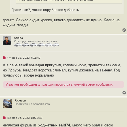
н
о
е
Гранит же?, можно пару болтов добавить.
с
о
о
гранит. Сейчас сидит крепко, ничего добавлять не нужно. Клеил на
б
щ
жидкие гвозди.
е
н
и
е
said74
Отец русского классиководства
Н
Чт фев 02, 2023 7:11:42
е
п
А я себе такой чумадан прикупил, головки норм, трещетки так себе,
р
но 72 зуба. Квадрат воротка сломал, купил джоника на замену. Год
о
ч
пользуюсь, вроде нормально
и
т
У вас нет необходимых прав для просмотра вложений в этом сообщении.
а
н
н
о
е
Rickrose
с
Прописан на semerka.info
о
о
б
щ
Н
Вс фев 05, 2023 18:22:49
е
е
н
п
неплохая фирма из бюджетных
said74
, много чего брал и свою
и