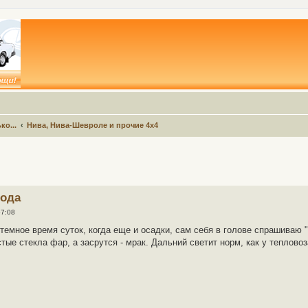
ко...
Нива, Нива-Шевроле и прочие 4х4
вода
57:08
 темное время суток, когда еще и осадки, сам себя в голове спрашиваю 
истые стекла фар, а засрутся - мрак. Дальний светит норм, как у теплово