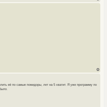
е
р
н
у
т
ь
с
я
к
н
а
ч
а
л
у
В
е
р
н
у
лить её по самые помидоры, лет на 5 хватит. Я уже программу по
т
было.
ь
с
я
к
н
а