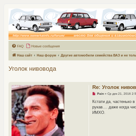
FAQ
Новые сообщения
Наш сайт
Наш форум
Другие автомобили семейства ВАЗ и не толь
Уголок нивовода
Re: Уголок ниво
Н
Pain
»
Ср дек 21, 2016 2:
е
п
Кстати да, частенько в
р
рукав.... даже когда ч
о
ч
ИМХО.
и
т
а
н
н
о