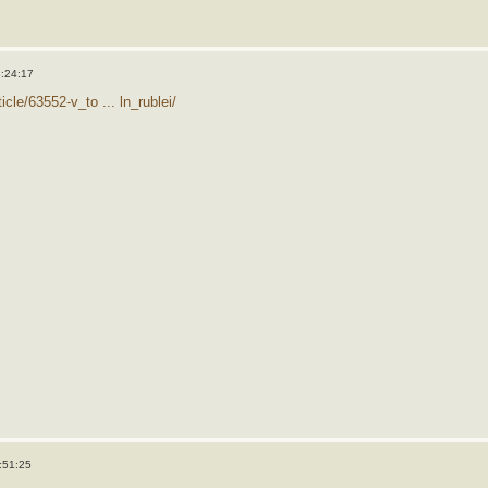
3:24:17
ticle/63552-v_to ... ln_rublei/
:51:25