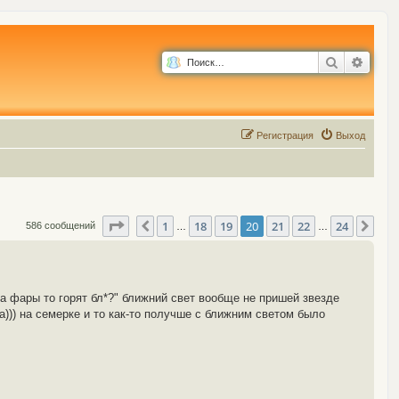
Поиск
Расш
Р
е
г
и
с
т
р
а
ц
и
я
Выход
Страница
20
из
24
1
18
19
20
21
22
24
Пред.
Сле
586 сообщений
…
…
"а фары то горят бл*?" ближний свет вообще не пришей звезде
за))) на семерке и то как-то получше с ближним светом было