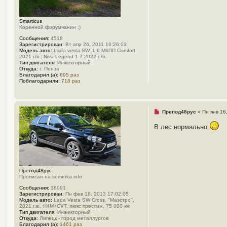
о
е
с
Smarticus
о
Коренной форумчанин :)
о
б
Сообщения:
4518
щ
Зарегистрирован:
Вт апр 26, 2011 16:26:03
е
Модель авто:
Lada vesta SW, 1,6 МКПП Comfort
н
2021 г/в.; Niva Legend 1.7 2022 г./в.
и
Тип двигателя:
Инжекторный
е
Откуда:
г. Пенза
Благодарил (а):
695 раз
Поблагодарили:
718 раз
Н
Препод48рус
»
Пн янв 16
е
п
В лес нормально
р
о
ч
и
т
а
н
Препод48рус
н
Прописан на semerka.info
о
е
Сообщения:
18091
с
Зарегистрирован:
Пн фев 18, 2013 17:02:05
о
Модель авто:
Lada Vesta SW Cross, "Маэстро",
о
2021 г.в., H4M+CVT, люкс престиж, 75 000 км
б
Тип двигателя:
Инжекторный
щ
Откуда:
Липецк - город металлургов
е
Благодарил (а):
1461 раз
н