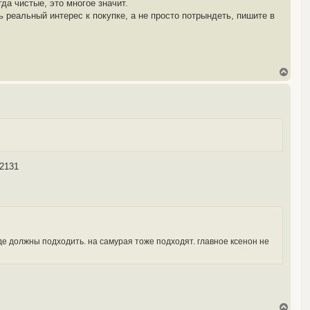
а чистые, это многое значит.
т
ь реальный интерес к покупке, а не просто потрындеть, пишите в
ь
с
я
к
н
а
В
ч
е
а
р
л
н
у
у
т
ь
с
я
к
з2131
н
а
ч
а
л
у
роде должны подходить. на самурая тоже подходят. главное ксенон не
В