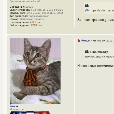
п
Прописан на semerka.info
р
о
Сообщения:
19029
ч
Зарегистрирован:
Сб мар 16, 2013 6:53:20
https://auto.mail.
и
Модель авто:
ВАЗ 21043, 1992; 1118, 2008
т
Тип двигателя:
Карбюраторный
а
Откуда:
Самарская область
За таких красавиц пол
н
Благодарил (а):
4189 раз
н
Поблагодарили:
1219 раз
о
е
с
о
о
Н
Йожык
»
Чт янв 19, 2017 
б
е
щ
п
е
р
bilbo писал(а):
н
о
и
ч
полмиллиона макси
е
и
т
а
Новая стоит полмиллион
н
н
о
е
с
о
о
б
щ
е
н
и
е
Йожык
Модератор