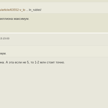
ru/article/63552-v_to
... ln_rublei/
миллиона максимум.
15:15:03
мум.
а. А эта если не 5, то 1-2 млн стоит точно.