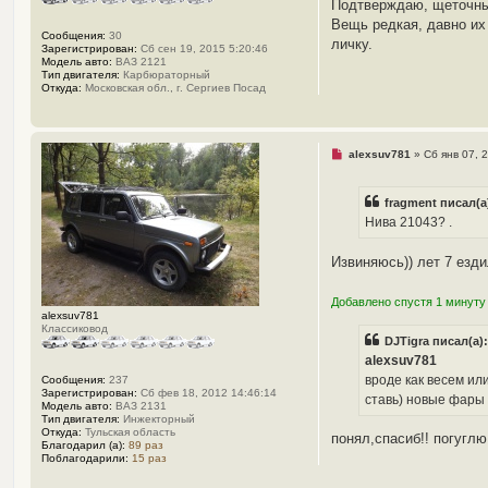
п
Подтверждаю, щеточные
р
Вещь редкая, давно их 
о
Сообщения:
30
ч
личку.
Зарегистрирован:
Сб сен 19, 2015 5:20:46
и
Модель авто:
ВАЗ 2121
т
Тип двигателя:
Карбюраторный
а
Откуда:
Московская обл., г. Сергиев Посад
н
н
о
е
с
Н
alexsuv781
»
Сб янв 07, 
о
е
о
п
б
р
щ
fragment писал(а
о
е
ч
Нива 21043? .
н
и
и
т
е
а
Извиняюсь)) лет 7 езди
н
н
о
Добавлено спустя 1 минуту 
е
alexsuv781
с
Классиковод
о
DJTigra писал(а)
о
alexsuv781
б
щ
вроде как весем ил
Сообщения:
237
е
Зарегистрирован:
Сб фев 18, 2012 14:46:14
ставь) новые фары 
н
Модель авто:
ВАЗ 2131
и
Тип двигателя:
Инжекторный
е
Откуда:
Тульская область
понял,спасиб!! погуглю
Благодарил (а):
89 раз
Поблагодарили:
15 раз