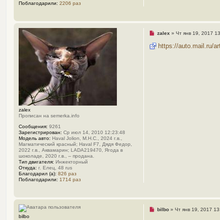
Поблагодарили:
2206 раз
и
е
Н
zalex
»
Чт янв 19, 2017 1
е
п
https://auto.mail.ru/ar
р
о
ч
и
т
а
н
н
о
е
с
zalex
о
Прописан на semerka.info
о
Сообщения:
9261
б
Зарегистрирован:
Ср июл 14, 2010 12:23:48
щ
Модель авто:
Haval Jolion, М.Н.С., 2024 г.в.,
е
Магматический красный; Haval F7, Дядя Федор,
н
2022 г.в., Аквамарин; LADA219470, Ягода в
и
шоколаде, 2020 г.в., – продана.
е
Тип двигателя:
Инжекторный
Откуда:
г. Елец, 48 rus
Благодарил (а):
826 раз
Поблагодарили:
1714 раз
Н
bilbo
»
Чт янв 19, 2017 13
е
bilbo