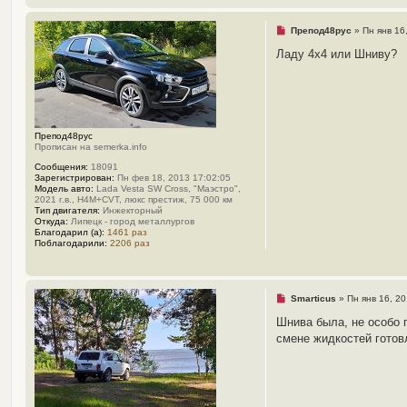
Н
Препод48рус
»
Пн янв 16
е
п
Ладу 4х4 или Шниву?
р
о
ч
и
т
а
н
Препод48рус
н
Прописан на semerka.info
о
е
Сообщения:
18091
с
Зарегистрирован:
Пн фев 18, 2013 17:02:05
о
Модель авто:
Lada Vesta SW Cross, "Маэстро",
о
2021 г.в., H4M+CVT, люкс престиж, 75 000 км
б
Тип двигателя:
Инжекторный
щ
Откуда:
Липецк - город металлургов
е
Благодарил (а):
1461 раз
н
Поблагодарили:
2206 раз
и
е
Н
Smarticus
»
Пн янв 16, 2
е
п
Шнива была, не особо 
р
смене жидкостей готов
о
ч
и
т
а
н
н