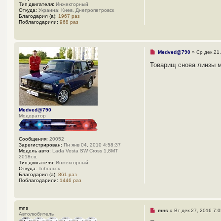
е
Тип двигателя:
Инжекторный
н
Откуда:
Украина: Киев, Днепропетровск
и
Благодарил (а):
1967 раз
е
Поблагодарили:
968 раз
Н
Medved@790
»
Ср дек 21
е
п
Товарищ снова линзы м
р
о
ч
и
т
а
н
Medved@790
н
Модератор
о
е
с
о
Сообщения:
20052
о
Зарегистрирован:
Пн янв 04, 2010 4:58:37
б
Модель авто:
Lada Vesta SW Cross 1,8MT
щ
2018г.в.
е
Тип двигателя:
Инжекторный
н
Откуда:
Тобольск
и
Благодарил (а):
861 раз
е
Поблагодарили:
1446 раз
mns
Н
mns
»
Вт дек 27, 2016 7:
Автолюбитель
е