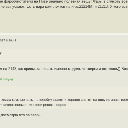
 фароочистители на Ниве реально полезная вещь! Фары в слякоть всегд
не выпускают. Есть пара комплектов на инж.21214М, и 21213. У кого ест
2017 6:40:43
):
л на 2143,так привычка писать именно модель четверки и осталась)) Ва
6 секунд:
:
и хелла круглые есть, на копейку ставят и хорошо светят. на ниву не знаю, в
+ качественные галогенки решат вопрос.
,посмотрю что за зверь