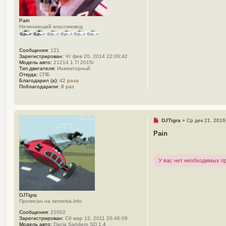
е
с
о
о
Pain
б
Начинающий классиковод
щ
е
н
Сообщения:
121
и
Зарегистрирован:
Чт фев 20, 2014 22:06:42
е
Модель авто:
21214 1.7i 2015г
Тип двигателя:
Инжекторный
Откуда:
СПБ
Благодарил (а):
42 раза
Поблагодарили:
8 раз
Н
DJTigra
»
Ср дек 21, 2016
е
п
Pain
р
о
ч
и
У вас нет необходимых п
т
а
н
н
о
е
DJTigra
с
Прописан на semerka.info
о
о
Сообщения:
21002
б
Зарегистрирован:
Сб мар 12, 2011 20:46:09
щ
Модель авто:
Dacia Sandero SD 1.4