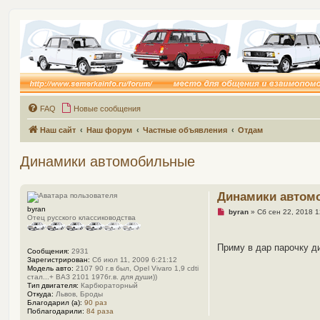
FAQ
Новые сообщения
Наш сайт
Наш форум
Частные объявления
Отдам
Динамики автомобильные
Динамики автом
byran
Н
byran
»
Сб сен 22, 2018 1
Отец русского классиководства
е
п
р
о
Приму в дар парочку д
Сообщения:
2931
ч
Зарегистрирован:
Сб июл 11, 2009 6:21:12
и
Модель авто:
2107 90 г.в был, Opel Vivaro 1,9 cdti
т
стал...+ ВАЗ 2101 1976г.в. для души))
а
Тип двигателя:
Карбюраторный
н
Откуда:
Львов, Броды
н
Благодарил (а):
90 раз
о
Поблагодарили:
84 раза
е