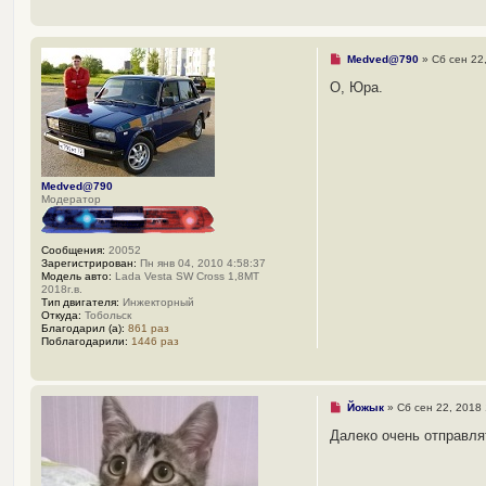
с
о
о
б
щ
Н
Medved@790
»
Сб сен 22
е
е
н
п
О, Юра.
и
р
е
о
ч
и
т
а
н
Medved@790
н
Модератор
о
е
с
о
Сообщения:
20052
о
Зарегистрирован:
Пн янв 04, 2010 4:58:37
б
Модель авто:
Lada Vesta SW Cross 1,8MT
щ
2018г.в.
е
Тип двигателя:
Инжекторный
н
Откуда:
Тобольск
и
Благодарил (а):
861 раз
е
Поблагодарили:
1446 раз
Н
Йожык
»
Сб сен 22, 2018
е
п
Далеко очень отправля
р
о
ч
и