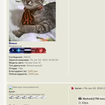
т
а
н
н
о
е
с
о
о
б
щ
е
н
и
е
Йожык
Модератор
Сообщения:
48823
Зарегистрирован:
Пн окт 03, 2011 18:00:04
Модель авто:
Honda Civic IX
Тип двигателя:
Инжекторный
Откуда:
Уфа
Благодарил (а):
1165 раз
Поблагодарили:
2340 раз
Н
byran
»
Пн сен 24, 2018 2
е
byran
п
Отец русского классиководства
р
Medved@790 писа
о
ч
О, Юра.
и