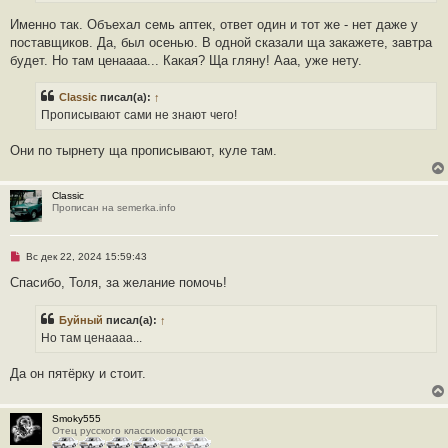
а
н
Именно так. Объехал семь аптек, ответ один и тот же - нет даже у
н
о
поставщиков. Да, был осенью. В одной сказали ща закажете, завтра
е
будет. Но там ценаааа... Какая? Ща гляну! Ааа, уже нету.
с
о
о
Classic
писал(а):
↑
б
щ
Прописывают сами не знают чего!
е
н
и
Они по тырнету ща прописывают, куле там.
е
Classic
Прописан на semerka.info
Н
Вс дек 22, 2024 15:59:43
е
п
Спасибо, Толя, за желание помочь!
р
о
ч
Буйный
писал(а):
↑
и
Но там ценаааа...
т
а
н
Да он пятёрку и стоит.
н
о
е
с
Smoky555
о
Отец русского классиководства
о
б