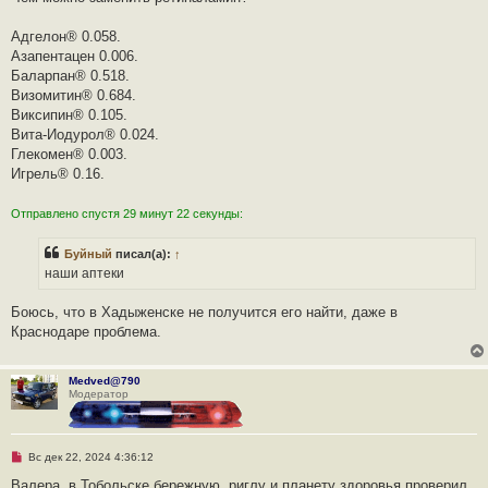
н
н
о
Адгелон® 0.058.
е
Азапентацен 0.006.
с
о
Баларпан® 0.518.
о
Визомитин® 0.684.
б
щ
Виксипин® 0.105.
е
Вита-Иодурол® 0.024.
н
и
Глекомен® 0.003.
е
Игрель® 0.16.
Отправлено спустя 29 минут 22 секунды:
Буйный
писал(а):
↑
наши аптеки
Боюсь, что в Хадыженске не получится его найти, даже в
Краснодаре проблема.
Medved@790
Модератор
Н
Вс дек 22, 2024 4:36:12
е
п
Валера, в Тобольске бережную, риглу и планету здоровья проверил.