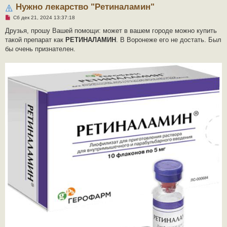
Нужно лекарство "Ретиналамин"
Н
Сб дек 21, 2024 13:37:18
е
п
Друзья, прошу Вашей помощи: может в вашем городе можно купить
р
такой препарат как
РЕТИНАЛАМИН
. В Воронеже его не достать. Был
о
ч
бы очень признателен.
и
т
а
н
н
о
е
с
о
о
б
щ
е
н
и
е