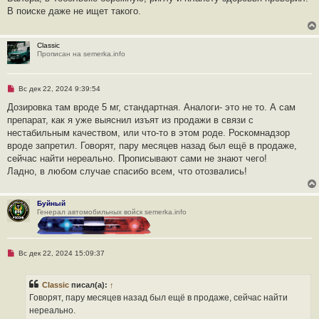
р
В поиске даже не ищет такого.
о
ч
и
т
Classic
а
Прописан на semerka.info
н
н
о
е
Н
Вс дек 22, 2024 9:39:54
с
е
о
п
Дозировка там вроде 5 мг, стандартная. Аналоги- это не то. А сам
о
р
б
препарат, как я уже выяснил изъят из продажи в связи с
о
щ
ч
нестабильным качеством, или что-то в этом роде. Роскомнадзор
е
и
н
вроде запретил. Говорят, пару месяцев назад был ещё в продаже,
т
и
а
сейчас найти нереально. Прописывают сами не знают чего!
е
н
Ладно, в любом случае спасибо всем, что отозвались!
н
о
е
с
Буйный
о
Генерал автомобильных войск semerka.info
о
б
щ
е
н
Н
Вс дек 22, 2024 15:09:37
и
е
е
п
р
Classic
писал(а):
↑
о
ч
Говорят, пару месяцев назад был ещё в продаже, сейчас найти
и
нереально.
т