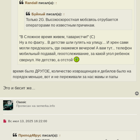
Randall
писал(а):
↑
т
а
н
Буйный
писал(а):
↑
н
о
Только 2G. Высокоскоростная мобсвязь отрубается
е
операторами по известным причинам.
с
о
о
"В Сложное время живем, таваристчи!" (С)
б
щ
Ну а по факту... В детстве шли гулять на улицу.... И хрен сами
е
могли предсказать, где окажемся вечером! А вам тут... телефон
н
и
мобильный подавай, геоотслеживание, за какой угол ребенок
е
свернул. Не детство, а отстой
время было ДРУГОЕ, количество извращенцев и дебилов было на
порядок меньше, вот и не переживали за нас мамы и папы
Это и бесит же...
Classic
Прописан на semerka.info
Н
Вс июл 13, 2025 16:22:00
е
п
р
Препод48рус
писал(а):
↑
о
ч