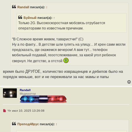
п
р
Randall
писал(а):
↑
о
ч
и
Буйный
писал(а):
↑
т
а
Только 2G. Высокоскоростная мобсвязь отрубается
н
операторами по известным причинам.
н
о
е
"В Сложное время живем, таваристчи!" (С)
с
о
Ну а по факту... В детстве шли гулять на улицу.... И хрен сами могли
о
предсказать, где окажемся вечером! А вам тут... телефон
б
щ
мобильный подавай, геоотслеживание, за какой угол ребенок
е
свернул. Не детство, а отстой
н
и
е
время было ДРУГОЕ, количество извращенцев и дебилов было на
порядок меньше, вот и не переживали за нас мамы и папы
Randall
Модератор
Н
Чт июл 10, 2025 13:26:08
е
п
р
Препод48рус
писал(а):
↑
о
ч
и