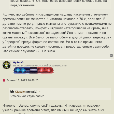
время было ДРУГОЕ, количество извращенцев и дебилов было на
и
порядок меньше,
т
а
н
Количество дебилов и извращенцев на душу населения с течением
н
о
времени почти не меняется. Чикатило начинал в 70-х, если что. В
е
детстве помню регулярные мамкины инструктажи: с незнакомцами не
с
о
разглагольствовать, конфет и игрушек категорически не брать, ни в
о
какие машины "покататься" не садиться! Иначе, мол, похитят и на
б
щ
органы порежут. Всё было. Бывало, сбегу в другой двор, задержусь -
е
у "предков" прединфарктное состояние. Но в то же время никто
н
и
детей на поводок не сажал - носились, предоставленные сами себе.
е
Что сейчас случилось?.. Не знаю.
Буйный
Генерал автомобильных войск semerka.info
Н
Вс июл 13, 2025 16:40:25
е
п
р
Classic
писал(а):
↑
о
ч
Что сейчас случилось?.
и
т
а
Интернет, Валер, случился.И гаджеты. И пиздюки, и пиздючки
н
узнали раньше времени о том, что им бы и не надо бы знать в их
н
о