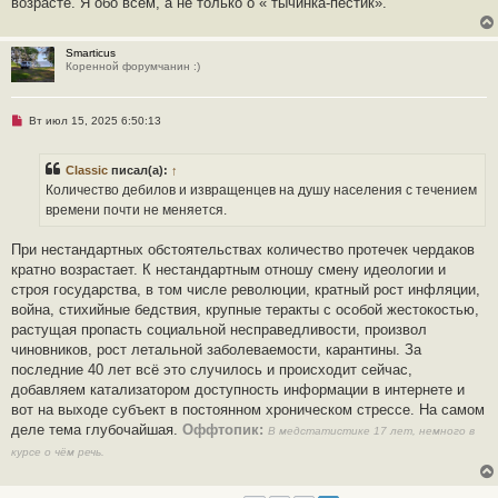
возрасте. Я обо всём, а не только о « тычинка-пестик».
е
с
о
о
Smarticus
б
Коренной форумчанин :)
щ
е
н
и
Н
Вт июл 15, 2025 6:50:13
е
е
п
р
Classic
писал(а):
↑
о
ч
Количество дебилов и извращенцев на душу населения с течением
и
времени почти не меняется.
т
а
н
При нестандартных обстоятельствах количество протечек чердаков
н
о
кратно возрастает. К нестандартным отношу смену идеологии и
е
строя государства, в том числе революции, кратный рост инфляции,
с
о
война, стихийные бедствия, крупные теракты с особой жестокостью,
о
растущая пропасть социальной несправедливости, произвол
б
щ
чиновников, рост летальной заболеваемости, карантины. За
е
последние 40 лет всё это случилось и происходит сейчас,
н
и
добавляем катализатором доступность информации в интернете и
е
вот на выходе субъект в постоянном хроническом стрессе. На самом
деле тема глубочайшая.
Оффтопик:
В медстатистике 17 лет, немного в
курсе о чём речь.