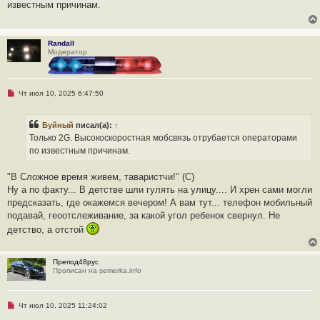
известным причинам.
о
ч
и
т
а
Randall
н
Модератор
н
о
е
с
о
Н
Чт июл 10, 2025 6:47:50
о
е
б
п
щ
р
Буйный
писал(а):
↑
е
о
н
ч
Только 2G. Высокоскоростная мобсвязь отрубается операторами
и
и
по известным причинам.
е
т
а
н
"В Сложное время живем, таваристчи!" (С)
н
о
Ну а по факту... В детстве шли гулять на улицу.... И хрен сами могли
е
предсказать, где окажемся вечером! А вам тут... телефон мобильный
с
о
подавай, геоотслеживание, за какой угол ребенок свернул. Не
о
детство, а отстой
б
щ
е
н
Препод48рус
и
Прописан на semerka.info
е
Н
Чт июл 10, 2025 11:24:02
е