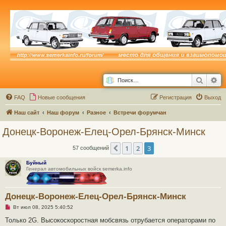
Поиск
Ра
FAQ
Новые сообщения
Р
е
г
и
с
т
р
а
ц
и
я
Выход
Наш сайт
Наш форум
Разное
Встречи форумчан
Донецк-Воронеж-Елец-Орел-Брянск-Минск
1
2
3
Пред.
57 сообщений
Буйный
Генерал автомобильных войск semerka.info
Донецк-Воронеж-Елец-Орел-Брянск-Минск
Н
Вт июл 08, 2025 5:40:52
е
п
Только 2G. Высокоскоростная мобсвязь отрубается операторами по
р