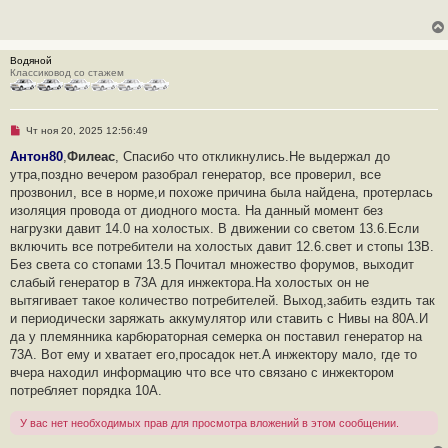
о
ч
и
т
а
Водяной
н
Классиковод со стажем
н
о
е
с
о
Н
Чт ноя 20, 2025 12:56:49
о
е
б
п
Антон80
,
Филеас
, Спасибо что откликнулись.Не выдержал до
щ
р
утра,поздно вечером разобрал генератор, все проверил, все
е
о
н
ч
прозвонил, все в норме,и похоже причина была найдена, протерлась
и
и
изоляция провода от диодного моста. На данный момент без
е
т
а
нагрузки давит 14.0 на холостых. В движении со светом 13.6.Если
н
включить все потребители на холостых давит 12.6.свет и стопы 13В.
н
о
Без света со стопами 13.5 Почитал множество форумов, выходит
е
слабый генератор в 73А для инжектора.На холостых он не
с
о
вытягивает такое количество потребителей. Выход,забить ездить так
о
и периодически заряжать аккумулятор или ставить с Нивы на 80А.И
б
щ
да у племянника карбюраторная семерка он поставил генератор на
е
73А. Вот ему и хватает его,просадок нет.А инжектору мало, где то
н
и
вчера находил информацию что все что связано с инжектором
е
потребляет порядка 10А.
У вас нет необходимых прав для просмотра вложений в этом сообщении.