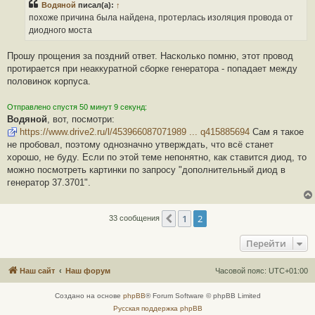
Водяной
писал(а):
↑
о
ч
похоже причина была найдена, протерлась изоляция провода от
и
диодного моста
т
а
н
Прошу прощения за поздний ответ. Насколько помню, этот провод
н
о
протирается при неаккуратной сборке генератора - попадает между
е
половинок корпуса.
с
о
о
Отправлено спустя 50 минут 9 секунд:
б
щ
Водяной
, вот, посмотри:
е
https://www.drive2.ru/l/453966087071989 ... q415885694
Сам я такое
н
и
не пробовал, поэтому однозначно утверждать, что всё станет
е
хорошо, не буду. Если по этой теме непонятно, как ставится диод, то
можно посмотреть картинки по запросу "дополнительный диод в
генератор 37.3701".
1
2
Пред.
33 сообщения
Перейти
Наш сайт
Наш форум
Часовой пояс:
UTC+01:00
Создано на основе
phpBB
® Forum Software © phpBB Limited
Русская поддержка phpBB