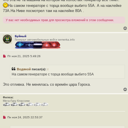
о
ч
На самом генераторе с торца вообще выбито 55А. А на наклейке
и
73А.На Ниве посмотрел там на наклейке 80А .
т
а
н
У вас нет необходимых прав для просмотра вложений в этом сообщении.
н
о
е
с
о
Буйный
о
Генерал автомобильных войск semerka.info
б
щ
е
н
и
Н
Пт ноя 21, 2025 5:49:26
е
е
п
р
Водяной
писал(а):
↑
о
ч
На самом генераторе с торца вообще выбито 55А
и
т
а
Это отливка. Не менялась со времён цара Гороха.
н
н
о
е
Филеас
с
Мега-Гуру Классики
о
о
б
щ
Н
Пн ноя 24, 2025 22:53:37
е
е
н
п
и
р
е