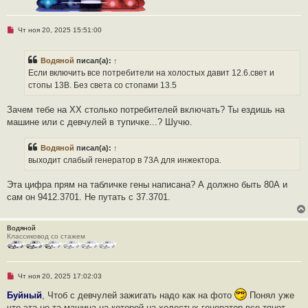
б
щ
е
Н
н
Чт ноя 20, 2025 15:51:00
е
и
п
е
р
Водяной
писал(а):
↑
о
ч
Если включить все потребители на холостых давит 12.6.свет и
и
стопы 13В. Без света со стопами 13.5
т
а
н
Зачем тебе на ХХ столько потребителей включать? Ты ездишь на
н
о
машине или с девчулей в тупичке...? Шучю.
е
с
о
Водяной
писал(а):
↑
о
выходит слабый генератор в 73А для инжектора.
б
щ
е
Эта цифра прям на табличке гены написана? А должно быть 80А и
н
и
сам он 9412.3701. Не путать с 37.3701.
е
Водяной
Классиковод со стажем
Н
Чт ноя 20, 2025 17:02:03
е
п
Буйный
, Чтоб с девчулей зажигать надо как на фото
Понял уже
р
что эта не та машина на которой на холостых генератор все тянет.