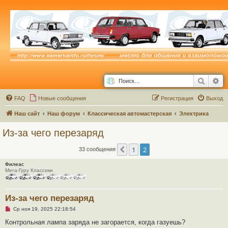
Поиск
Ра
FAQ
Новые сообщения
Р
е
г
и
с
т
р
а
ц
и
я
Выход
Наш сайт
Наш форум
Классическая автомастерская
Электрика
Из-за чего перезаряд
1
2
Пред.
33 сообщения
Филеас
Мега-Гуру Классики
Из-за чего перезаряд
Н
Ср ноя 19, 2025 22:18:54
е
п
Контрольная лампа заряда не загорается, когда газуешь?
р