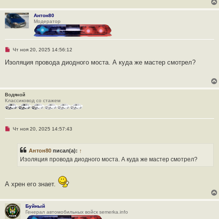
Антон80
Модератор
Н
Чт ноя 20, 2025 14:56:12
е
п
Изоляция провода диодного моста. А куда же мастер смотрел?
р
о
ч
и
т
Водяной
а
Классиковод со стажем
н
н
о
е
с
Н
Чт ноя 20, 2025 14:57:43
о
е
о
п
б
р
щ
Антон80
писал(а):
↑
о
е
ч
Изоляция провода диодного моста. А куда же мастер смотрел?
н
и
и
т
е
а
н
А хрен его знает.
н
о
е
с
Буйный
о
Генерал автомобильных войск semerka.info
о