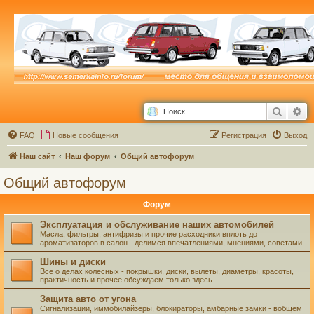
Поиск
Ра
FAQ
Новые сообщения
Р
е
г
и
с
т
р
а
ц
и
я
Выход
Наш сайт
Наш форум
Общий автофорум
Общий автофорум
Форум
Эксплуатация и обслуживание наших автомобилей
Масла, фильтры, антифризы и прочие расходники вплоть до
ароматизаторов в салон - делимся впечатлениями, мнениями, советами.
Шины и диски
Все о делах колесных - покрышки, диски, вылеты, диаметры, красоты,
практичность и прочее обсуждаем только здесь.
Защита авто от угона
Сигнализации, иммобилайзеры, блокираторы, амбарные замки - вобщем