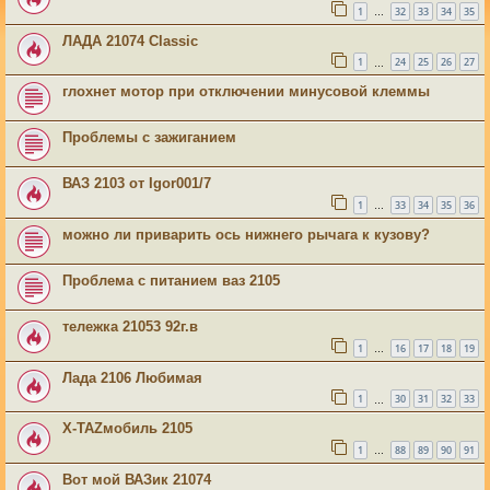
1
32
33
34
35
…
ЛАДА 21074 Classic
1
24
25
26
27
…
глохнет мотор при отключении минусовой клеммы
Проблемы с зажиганием
ВАЗ 2103 от Igor001/7
1
33
34
35
36
…
можно ли приварить ось нижнего рычага к кузову?
Проблема с питанием ваз 2105
тележка 21053 92г.в
1
16
17
18
19
…
Лада 2106 Любимая
1
30
31
32
33
…
X-TAZмобиль 2105
1
88
89
90
91
…
Вот мой ВАЗик 21074