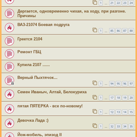
1
21
22
23
24
…
Дергается, одновременно чихая, на ходу, при разгоне.
Причины
ВАЗ-21074 Боевая подруга
1
85
86
87
88
…
Греется 2104
Ремонт ГБЦ
Купила 2107 ......
Верный Пыхтячок...
1
94
95
96
97
…
Семен Иваныч, Алтай, Белокуриха
1
17
18
19
20
…
пятая ПЯТЕРКА - все по-новому!
1
12
13
14
15
…
Девочка Лада :)
1
32
33
34
35
…
Йож-мобиль, эпизод II