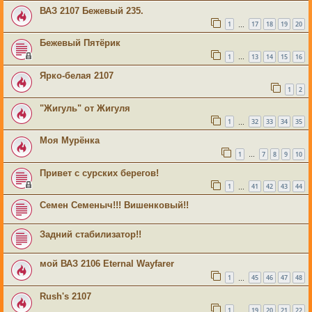
ВАЗ 2107 Бежевый 235.
1
17
18
19
20
…
Бежевый Пятёрик
1
13
14
15
16
…
Ярко-белая 2107
1
2
"Жигуль" от Жигуля
1
32
33
34
35
…
Моя Мурёнка
1
7
8
9
10
…
Привет с сурских берегов!
1
41
42
43
44
…
Семен Семеныч!!! Вишенковый!!
Задний стабилизатор!!
мой ВАЗ 2106 Eternal Wayfarer
1
45
46
47
48
…
Rush's 2107
1
19
20
21
22
…