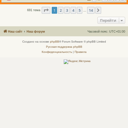
Страница
1
из
14
1
2
3
4
5
14
След.
691 тема
…
Перейти
Наш сайт
Наш форум
Часовой пояс:
UTC+01:00
Создано на основе
phpBB
® Forum Software © phpBB Limited
Русская поддержка phpBB
Конфиденциальность
|
Правила