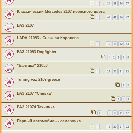
1
24
25
26
27
…
Классический Mercedes 2107 небесного цвета
1
44
45
46
47
…
ВАЗ 2107
LADA 21053 - Снежная Королева
1
10
11
12
13
…
ВАЗ 21053 Dogfighter
1
2
3
4
5
"Балтика" 21053
1
29
30
31
32
…
Tuning vaz 2107-greece
1
2
ВАЗ 2107 "Синька"
1
2
3
ВАЗ 21074 Техничка
1
9
10
11
12
…
Первый автомобиль - семёрочка
1
19
20
21
22
…