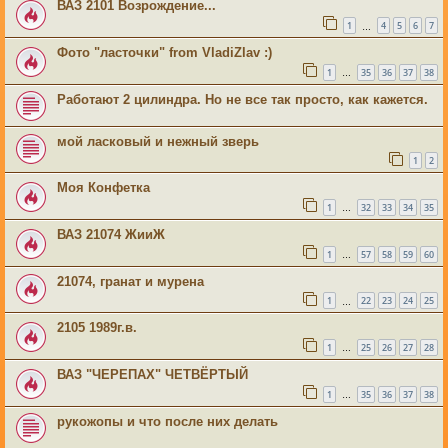
ВАЗ 2101 Возрождение...
1
4
5
6
7
…
Фото "ласточки" from VladiZlav :)
1
35
36
37
38
…
Работают 2 цилиндра. Но не все так просто, как кажется.
мой ласковый и нежный зверь
1
2
Моя Конфетка
1
32
33
34
35
…
ВАЗ 21074 ЖииЖ
1
57
58
59
60
…
21074, гранат и мурена
1
22
23
24
25
…
2105 1989г.в.
1
25
26
27
28
…
ВАЗ "ЧЕРЕПАХ" ЧЕТВЁРТЫЙ
1
35
36
37
38
…
рукожопы и что после них делать