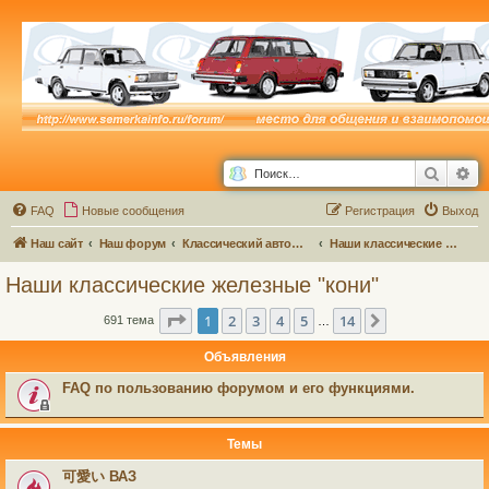
Поиск
Ра
FAQ
Новые сообщения
Р
е
г
и
с
т
р
а
ц
и
я
Выход
Наш сайт
Наш форум
Классический автофорум
Наши классические железные "кони"
Наши классические железные "кони"
Страница
1
из
14
1
2
3
4
5
14
След.
691 тема
…
Объявления
FAQ по пользованию форумом и его функциями.
Темы
可愛い ВАЗ