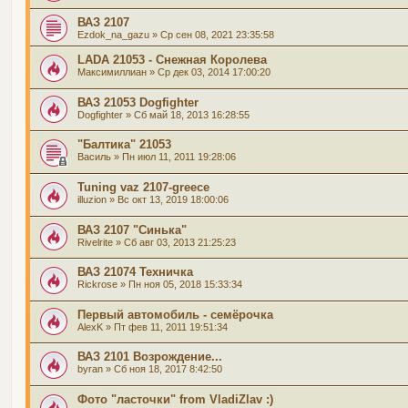
ВАЗ 2107
Ezdok_na_gazu
» Ср сен 08, 2021 23:35:58
LADA 21053 - Снежная Королева
Максимиллиан
» Ср дек 03, 2014 17:00:20
ВАЗ 21053 Dogfighter
Dogfighter
» Сб май 18, 2013 16:28:55
"Балтика" 21053
Василь
» Пн июл 11, 2011 19:28:06
Tuning vaz 2107-greece
illuzion
» Вс окт 13, 2019 18:00:06
ВАЗ 2107 "Синька"
Rivelrite
» Сб авг 03, 2013 21:25:23
ВАЗ 21074 Техничка
Rickrose
» Пн ноя 05, 2018 15:33:34
Первый автомобиль - семёрочка
AlexK
» Пт фев 11, 2011 19:51:34
ВАЗ 2101 Возрождение...
byran
» Сб ноя 18, 2017 8:42:50
Фото "ласточки" from VladiZlav :)