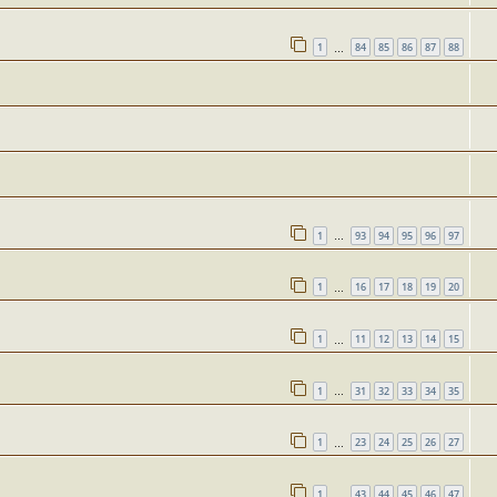
1
84
85
86
87
88
…
1
93
94
95
96
97
…
1
16
17
18
19
20
…
1
11
12
13
14
15
…
1
31
32
33
34
35
…
1
23
24
25
26
27
…
1
43
44
45
46
47
…