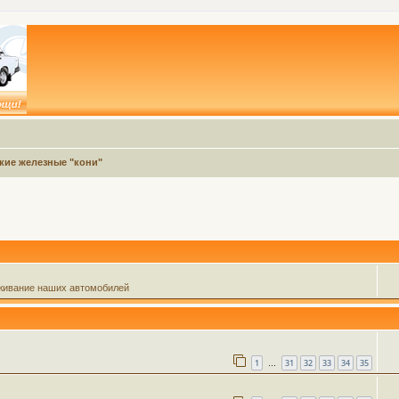
кие железные "кони"
живание наших автомобилей
1
31
32
33
34
35
…