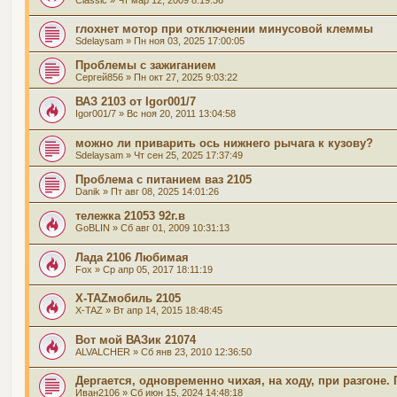
глохнет мотор при отключении минусовой клеммы
Sdelaysam
» Пн ноя 03, 2025 17:00:05
Проблемы с зажиганием
Сергей856
» Пн окт 27, 2025 9:03:22
ВАЗ 2103 от Igor001/7
Igor001/7
» Вс ноя 20, 2011 13:04:58
можно ли приварить ось нижнего рычага к кузову?
Sdelaysam
» Чт сен 25, 2025 17:37:49
Проблема с питанием ваз 2105
Danik
» Пт авг 08, 2025 14:01:26
тележка 21053 92г.в
GoBLIN
» Сб авг 01, 2009 10:31:13
Лада 2106 Любимая
Fox
» Ср апр 05, 2017 18:11:19
X-TAZмобиль 2105
X-TAZ
» Вт апр 14, 2015 18:48:45
Вот мой ВАЗик 21074
ALVALCHER
» Сб янв 23, 2010 12:36:50
Дергается, одновременно чихая, на ходу, при разгоне
Иван2106
» Сб июн 15, 2024 14:48:18