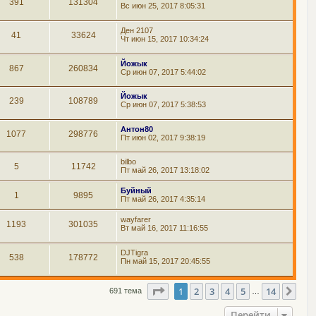
391
131304
Вс июн 25, 2017 8:05:31
Ден 2107
41
33624
Чт июн 15, 2017 10:34:24
Йожык
867
260834
Ср июн 07, 2017 5:44:02
Йожык
239
108789
Ср июн 07, 2017 5:38:53
Антон80
1077
298776
Пт июн 02, 2017 9:38:19
bilbo
5
11742
Пт май 26, 2017 13:18:02
Буйный
1
9895
Пт май 26, 2017 4:35:14
wayfarer
1193
301035
Вт май 16, 2017 11:16:55
DJTigra
538
178772
Пн май 15, 2017 20:45:55
Страница
1
из
14
1
2
3
4
5
14
Сле
691 тема
…
Перейти