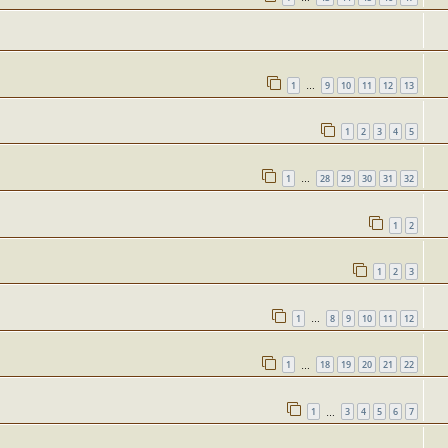
1
9
10
11
12
13
…
1
2
3
4
5
1
28
29
30
31
32
…
1
2
1
2
3
1
8
9
10
11
12
…
1
18
19
20
21
22
…
1
3
4
5
6
7
…