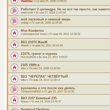
VladiZlav
» Ср июн 25, 2008 14:45:07
Работают 2 цилиндра. Но не все так просто, как кажетс
intelcorei9
» Вт ноя 27, 2018 11:42:03
мой ласковый и нежный зверь
woltag
» Пт ноя 06, 2009 16:15:06
Моя Конфетка
Суматранская тигра
» Пт мар 09, 2012 14:39:32
ВАЗ 21074 ЖииЖ
ЖииЖ
» Чт фев 02, 2012 16:01:39
21074, гранат и мурена
HULIGAN26
» Вс янв 22, 2017 9:03:07
2105 1989г.в.
Alex
» Пн июл 14, 2008 13:32:50
ВАЗ "ЧЕРЕПАХ" ЧЕТВЁРТЫЙ
bilbo
» Пн мар 18, 2013 11:18:14
рукожопы и что после них делать
Oshparennii8610
» Пт дек 01, 2017 11:14:30
ВАЗ 2107 Бежевый 235.
Миша
» Чт ноя 24, 2016 22:40:37
Бежевый Пятёрик