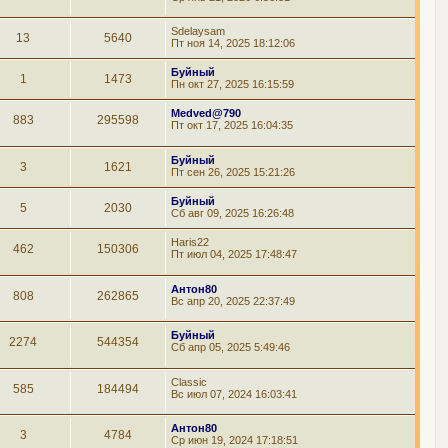
Sdelaysam
13
5640
Пт ноя 14, 2025 18:12:06
Буйный
1
1473
Пн окт 27, 2025 16:15:59
Medved@790
883
295598
Пт окт 17, 2025 16:04:35
Буйный
3
1621
Пт сен 26, 2025 15:21:26
Буйный
5
2030
Сб авг 09, 2025 16:26:48
Haris22
462
150306
Пт июл 04, 2025 17:48:47
Антон80
808
262865
Вс апр 20, 2025 22:37:49
Буйный
2274
544354
Сб апр 05, 2025 5:49:46
Classic
585
184494
Вс июл 07, 2024 16:03:41
Антон80
3
4784
Ср июн 19, 2024 17:18:51