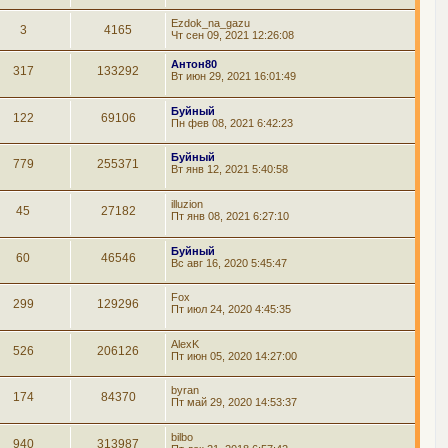
Ezdok_na_gazu
3
4165
Чт сен 09, 2021 12:26:08
Антон80
317
133292
Вт июн 29, 2021 16:01:49
Буйный
122
69106
Пн фев 08, 2021 6:42:23
Буйный
779
255371
Вт янв 12, 2021 5:40:58
illuzion
45
27182
Пт янв 08, 2021 6:27:10
Буйный
60
46546
Вс авг 16, 2020 5:45:47
Fox
299
129296
Пт июл 24, 2020 4:45:35
AlexK
526
206126
Пт июн 05, 2020 14:27:00
byran
174
84370
Пт май 29, 2020 14:53:37
bilbo
940
313987