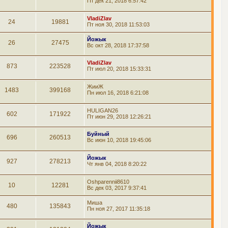
Пт дек 21, 2018 6:57:42
VladiZlav
24
19881
Пт ноя 30, 2018 11:53:03
Йожык
26
27475
Вс окт 28, 2018 17:37:58
VladiZlav
873
223528
Пт июл 20, 2018 15:33:31
ЖииЖ
1483
399168
Пн июл 16, 2018 6:21:08
HULIGAN26
602
171922
Пт июн 29, 2018 12:26:21
Буйный
696
260513
Вс июн 10, 2018 19:45:06
Йожык
927
278213
Чт янв 04, 2018 8:20:22
Oshparennii8610
10
12281
Вс дек 03, 2017 9:37:41
Миша
480
135843
Пн ноя 27, 2017 11:35:18
Йожык