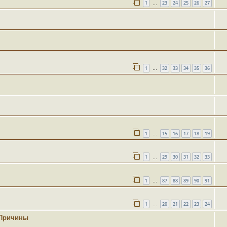
1
23
24
25
26
27
…
1
32
33
34
35
36
…
1
15
16
17
18
19
…
1
29
30
31
32
33
…
1
87
88
89
90
91
…
1
20
21
22
23
24
…
. Причины