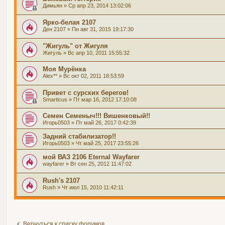
Димьян
» Ср апр 23, 2014 13:02:06
Ярко-белая 2107
Ден 2107
» Пн авг 31, 2015 19:17:30
"Жигуль" от Жигуля
Жигуль
» Вс апр 10, 2011 15:55:32
Моя Мурёнка
Alex**
» Вс окт 02, 2011 18:53:59
Привет с сурских берегов!
Smarticus
» Пт мар 16, 2012 17:10:08
Семен Семеныч!!! Вишенковый!!
Игорь0503
» Пт май 26, 2017 0:42:39
Задний стабилизатор!!
Игорь0503
» Чт май 25, 2017 23:55:26
мой ВАЗ 2106 Eternal Wayfarer
wayfarer
» Вт сен 25, 2012 11:47:02
Rush's 2107
Rush
» Чт июл 15, 2010 11:42:11
Вернуться к списку форумов