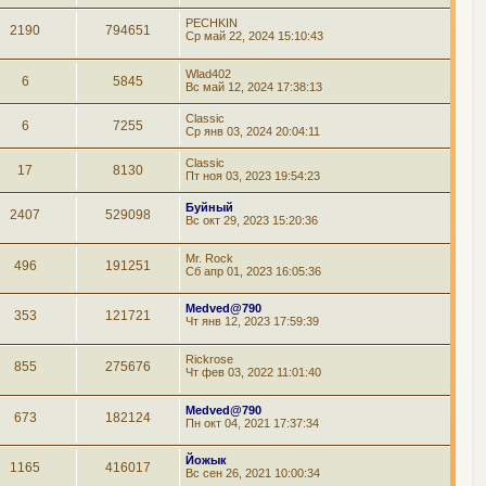
PECHKIN
2190
794651
Ср май 22, 2024 15:10:43
Wlad402
6
5845
Вс май 12, 2024 17:38:13
Classic
6
7255
Ср янв 03, 2024 20:04:11
Classic
17
8130
Пт ноя 03, 2023 19:54:23
Буйный
2407
529098
Вс окт 29, 2023 15:20:36
Mr. Rock
496
191251
Сб апр 01, 2023 16:05:36
Medved@790
353
121721
Чт янв 12, 2023 17:59:39
Rickrose
855
275676
Чт фев 03, 2022 11:01:40
Medved@790
673
182124
Пн окт 04, 2021 17:37:34
Йожык
1165
416017
Вс сен 26, 2021 10:00:34