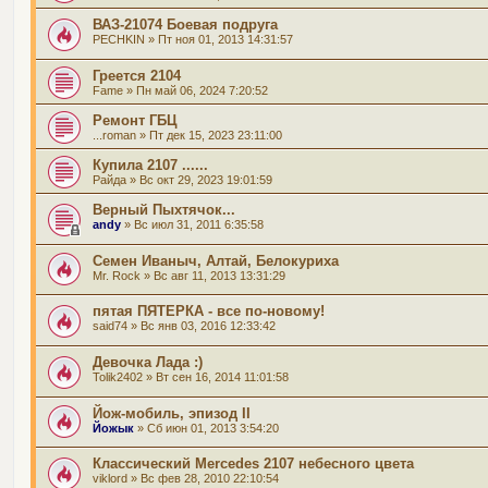
ВАЗ-21074 Боевая подруга
PECHKIN
» Пт ноя 01, 2013 14:31:57
Греется 2104
Fame
» Пн май 06, 2024 7:20:52
Ремонт ГБЦ
...roman
» Пт дек 15, 2023 23:11:00
Купила 2107 ......
Райда
» Вс окт 29, 2023 19:01:59
Верный Пыхтячок...
andy
» Вс июл 31, 2011 6:35:58
Семен Иваныч, Алтай, Белокуриха
Mr. Rock
» Вс авг 11, 2013 13:31:29
пятая ПЯТЕРКА - все по-новому!
said74
» Вс янв 03, 2016 12:33:42
Девочка Лада :)
Tolik2402
» Вт сен 16, 2014 11:01:58
Йож-мобиль, эпизод II
Йожык
» Сб июн 01, 2013 3:54:20
Классический Mercedes 2107 небесного цвета
viklord
» Вс фев 28, 2010 22:10:54