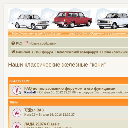
FAQ
Новые сообщения
Наш сайт
Наш форум
Классический автофорум
Наши классичес
Наши классические железные "кони"
ОБЪЯВЛЕНИЯ
FAQ по пользованию форумом и его функциями.
Randall
» Сб фев 18, 2012 19:24:06 » в форуме
Эксплуатация и обслу
ТЕМЫ
可愛い ВАЗ
Haris22
» Вт фев 16, 2016 13:32:37
ЛАДА 21074 Classic
Classic
» Чт мар 12, 2009 8:19:36