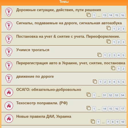
Темы
Дорожные ситуации, действия, пути решения
1
13
14
15
16
…
Сигналы, подаваемые на дороге, сигнальная автоазбука
1
2
3
Постановка на учет & снятие с учета. Переоформление.
1
2
3
Учимся трогаться
1
2
3
4
5
Перерегистрация авто в Украине, учет, снятие, постановка
1
2
движение по дороге
1
2
3
4
5
6
ОСАГО: обязательно-добровольно
1
51
52
53
54
…
Техосмотр поправили. (РФ)
1
14
15
16
17
…
Новые правила ДАИ, Украина
1
7
8
9
10
…