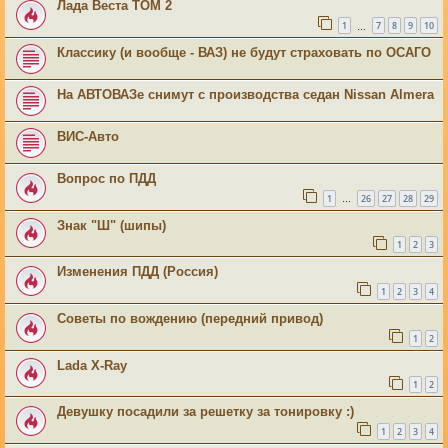
Лада Веста ТОМ 2
1
7
8
9
10
…
Классику (и вообще - ВАЗ) не будут страховать по ОСАГО
На АВТОВАЗе снимут с производства седан Nissan Almera
ВИС-Авто
Вопрос по ПДД
1
26
27
28
29
…
Знак "Ш" (шипы)
1
2
3
Изменения ПДД (Россия)
1
2
3
4
Советы по вождению (передний привод)
1
2
Lada X-Ray
1
2
Девушку посадили за решетку за тонировку :)
1
2
3
4