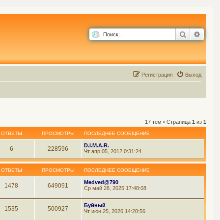
Поиск
Расш
Р
е
г
и
с
т
р
а
ц
и
я
Выход
17 тем • Страница
1
из
1
ОТВЕТЫ
ПРОСМОТРЫ
ПОСЛЕДНЕЕ СООБЩЕНИЕ
D.I.M.A.R.
6
228596
Чт апр 05, 2012 0:31:24
ОТВЕТЫ
ПРОСМОТРЫ
ПОСЛЕДНЕЕ СООБЩЕНИЕ
Medved@790
1478
649091
Ср май 28, 2025 17:48:08
Буйный
1535
500927
Чт июн 25, 2026 14:20:56