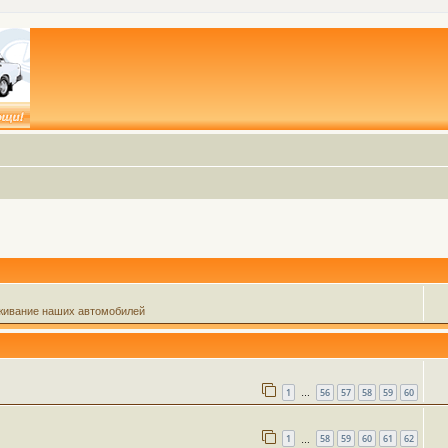
живание наших автомобилей
1
56
57
58
59
60
…
1
58
59
60
61
62
…