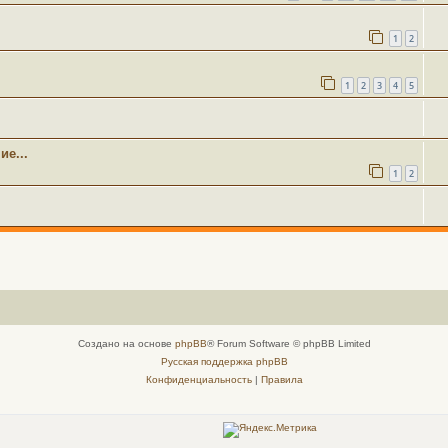
1
2
1
2
3
4
5
е...
1
2
Создано на основе
phpBB
® Forum Software © phpBB Limited
Русская поддержка phpBB
Конфиденциальность
|
Правила