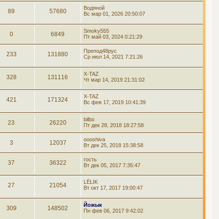
Водяной
89
57680
Вс мар 01, 2026 20:50:07
Smoky555
0
6849
Пт май 03, 2024 0:21:29
Препод48рус
233
131880
Ср июл 14, 2021 7:21:26
X-TAZ
328
131116
Чт мар 14, 2019 21:31:02
X-TAZ
421
171324
Вс фев 17, 2019 10:41:39
bilbo
23
26220
Пт дек 28, 2018 18:27:58
oooshiva
3
12037
Вт дек 25, 2018 15:38:58
гость
37
36322
Вт дек 05, 2017 7:35:47
LЁLIK
27
21054
Вт окт 17, 2017 19:00:47
Йожык
309
148502
Пн фев 06, 2017 9:42:02