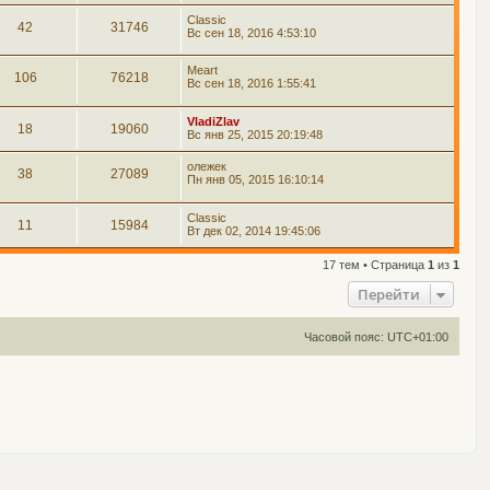
Classic
42
31746
Вс сен 18, 2016 4:53:10
Meart
106
76218
Вс сен 18, 2016 1:55:41
VladiZlav
18
19060
Вс янв 25, 2015 20:19:48
олежек
38
27089
Пн янв 05, 2015 16:10:14
Classic
11
15984
Вт дек 02, 2014 19:45:06
17 тем • Страница
1
из
1
Перейти
Часовой пояс:
UTC+01:00