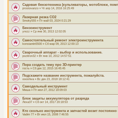
Садовая бензотехника (культиваторы, мотоблоки, помп
prostovanzo
» Чт апр 14, 2016 16:25:49
Лазерная резка СО2
Smoky555
» Пт май 03, 2024 0:21:29
Бензоинструмент
yrezz
» Ср янв 30, 2013 12:02:05
Самостоятельный ремонт электроинструмента
konstantin5500
» Сб мар 09, 2013 12:00:13
Сварочный аппарат - выбор и использование.
pozitron32
» Вт янв 10, 2012 14:57:51
Пора создать тему про 3D-принтер
гость
» Сб дек 12, 2015 16:45:45
Подскажите название инструмента, пожалуйста.
oooshiva
» Вс дек 23, 2018 18:12:41
Самодельный инструмент
Миша
» Пт июл 27, 2012 18:09:03
Блок защиты аккумулятора от разряда
Леха37
» Сб окт 14, 2017 20:18:53
Кто сколько инструмента и запчастей возит постоянно
Vadim 77
» Вт июл 15, 2008 7:46:55