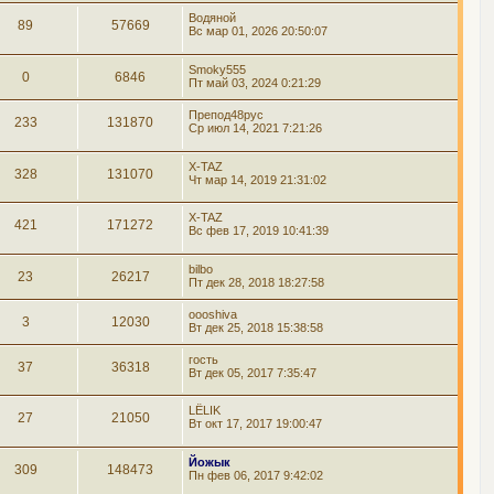
Водяной
89
57669
Вс мар 01, 2026 20:50:07
Smoky555
0
6846
Пт май 03, 2024 0:21:29
Препод48рус
233
131870
Ср июл 14, 2021 7:21:26
X-TAZ
328
131070
Чт мар 14, 2019 21:31:02
X-TAZ
421
171272
Вс фев 17, 2019 10:41:39
bilbo
23
26217
Пт дек 28, 2018 18:27:58
oooshiva
3
12030
Вт дек 25, 2018 15:38:58
гость
37
36318
Вт дек 05, 2017 7:35:47
LЁLIK
27
21050
Вт окт 17, 2017 19:00:47
Йожык
309
148473
Пн фев 06, 2017 9:42:02