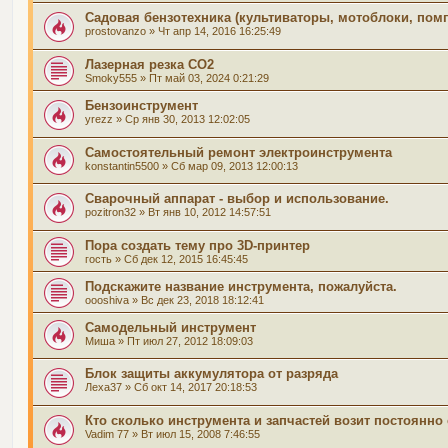
Садовая бензотехника (культиваторы, мотоблоки, помп
prostovanzo
» Чт апр 14, 2016 16:25:49
Лазерная резка СО2
Smoky555
» Пт май 03, 2024 0:21:29
Бензоинструмент
yrezz
» Ср янв 30, 2013 12:02:05
Самостоятельный ремонт электроинструмента
konstantin5500
» Сб мар 09, 2013 12:00:13
Сварочный аппарат - выбор и использование.
pozitron32
» Вт янв 10, 2012 14:57:51
Пора создать тему про 3D-принтер
гость
» Сб дек 12, 2015 16:45:45
Подскажите название инструмента, пожалуйста.
oooshiva
» Вс дек 23, 2018 18:12:41
Самодельный инструмент
Миша
» Пт июл 27, 2012 18:09:03
Блок защиты аккумулятора от разряда
Леха37
» Сб окт 14, 2017 20:18:53
Кто сколько инструмента и запчастей возит постоянно
Vadim 77
» Вт июл 15, 2008 7:46:55