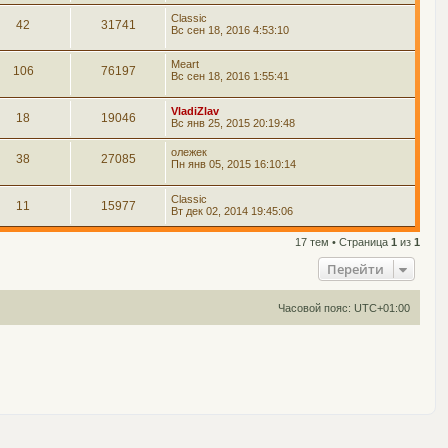
Classic
42
31741
Вс сен 18, 2016 4:53:10
Meart
106
76197
Вс сен 18, 2016 1:55:41
VladiZlav
18
19046
Вс янв 25, 2015 20:19:48
олежек
38
27085
Пн янв 05, 2015 16:10:14
Classic
11
15977
Вт дек 02, 2014 19:45:06
17 тем • Страница
1
из
1
Перейти
Часовой пояс:
UTC+01:00