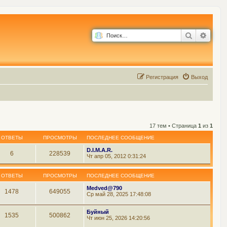
Поиск
Расш
Р
е
г
и
с
т
р
а
ц
и
я
Выход
17 тем • Страница
1
из
1
ОТВЕТЫ
ПРОСМОТРЫ
ПОСЛЕДНЕЕ СООБЩЕНИЕ
D.I.M.A.R.
6
228539
Чт апр 05, 2012 0:31:24
ОТВЕТЫ
ПРОСМОТРЫ
ПОСЛЕДНЕЕ СООБЩЕНИЕ
Medved@790
1478
649055
Ср май 28, 2025 17:48:08
Буйный
1535
500862
Чт июн 25, 2026 14:20:56