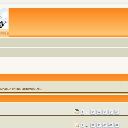
живание наших автомобилей
1
56
57
58
59
60
…
1
58
59
60
61
62
…