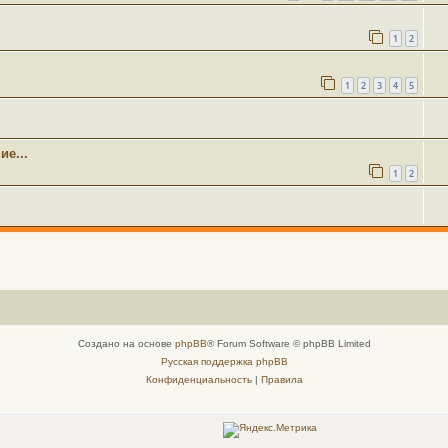
1
2
1
2
3
4
5
е...
1
2
Создано на основе
phpBB
® Forum Software © phpBB Limited
Русская поддержка phpBB
Конфиденциальность
|
Правила