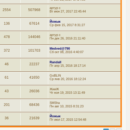
артур с
2554
507968
Вт июн 27, 2017 22:45:44
Йожык
136
67614
Ср фев 15, 2017 8:31:27
артур с
478
144046
Пн дек 26, 2016 21:11:40
Medved@790
372
101703
Сб окт 08, 2016 4:40:07
Randall
46
22237
Пт апр 15, 2016 18:17:14
GoBLIN
61
41650
Ср янв 20, 2016 18:12:24
ЖииЖ
43
26036
Чт ноя 19, 2015 13:11:49
SMSha
201
68436
Пн авг 10, 2015 8:31:23
Йожык
36
21639
Пт июл 17, 2015 12:54:48