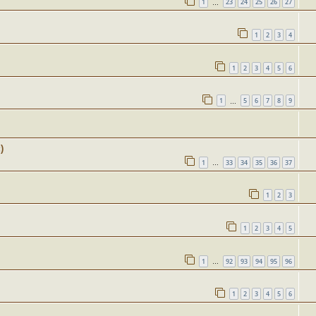
1
23
24
25
26
27
…
1
2
3
4
1
2
3
4
5
6
1
5
6
7
8
9
…
)
1
33
34
35
36
37
…
1
2
3
1
2
3
4
5
1
92
93
94
95
96
…
1
2
3
4
5
6