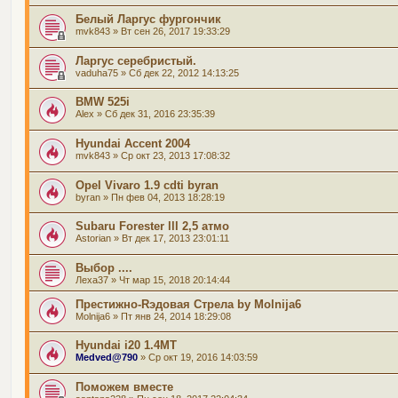
Белый Ларгус фургончик
mvk843
» Вт сен 26, 2017 19:33:29
Ларгус серебристый.
vaduha75
» Сб дек 22, 2012 14:13:25
BMW 525i
Alex
» Сб дек 31, 2016 23:35:39
Hyundai Accent 2004
mvk843
» Ср окт 23, 2013 17:08:32
Opel Vivaro 1.9 cdti byran
byran
» Пн фев 04, 2013 18:28:19
Subaru Forester lll 2,5 атмо
Astorian
» Вт дек 17, 2013 23:01:11
Выбор ....
Леха37
» Чт мар 15, 2018 20:14:44
Престижно-Rэдовая Стрела by Molnija6
Molnija6
» Пт янв 24, 2014 18:29:08
Hyundai i20 1.4MT
Medved@790
» Ср окт 19, 2016 14:03:59
Поможем вместе