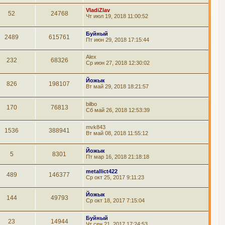
VladiZlav
52
24768
Чт июл 19, 2018 11:00:52
Буйный
2489
615761
Пт июн 29, 2018 17:15:44
Alex
232
68326
Ср июн 27, 2018 12:30:02
Йожык
826
198107
Вт май 29, 2018 18:21:57
bilbo
170
76813
Сб май 26, 2018 12:53:39
mvk843
1536
388941
Вт май 08, 2018 11:55:12
Йожык
5
8301
Пт мар 16, 2018 21:18:18
metallict422
489
146377
Ср окт 25, 2017 9:11:23
Йожык
144
49793
Ср окт 18, 2017 7:15:04
Буйный
23
14944
Чт сен 21, 2017 17:24:53