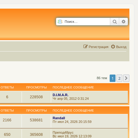
Поиск
Расш
Р
е
г
и
с
т
р
а
ц
и
я
Выход
1
2
Сле
86 тем
ОТВЕТЫ
ПРОСМОТРЫ
ПОСЛЕДНЕЕ СООБЩЕНИЕ
D.I.M.A.R.
6
228508
Чт апр 05, 2012 0:31:24
ОТВЕТЫ
ПРОСМОТРЫ
ПОСЛЕДНЕЕ СООБЩЕНИЕ
Randall
2166
538681
Пт июл 24, 2026 20:15:59
Препод48рус
650
365608
Вс июл 19, 2026 12:13:09