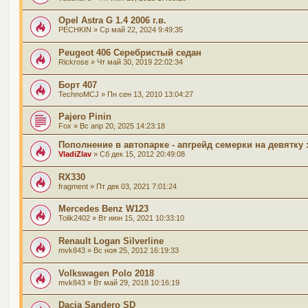
Opel Astra G 1.4 2006 г.в.
PECHKIN
» Ср май 22, 2024 9:49:35
Peugeot 406 Серебристый седан
Rickrose
» Чт май 30, 2019 22:02:34
Борт 407
TechnoMCJ
» Пн сен 13, 2010 13:04:27
Pajero Pinin
Fox
» Вс апр 20, 2025 14:23:18
Пополнение в автопарке - апгрейд семерки на девятку :
VladiZlav
» Сб дек 15, 2012 20:49:08
RX330
fragment
» Пт дек 03, 2021 7:01:24
Mercedes Benz W123
Tolik2402
» Вт июн 15, 2021 10:33:10
Renault Logan Silverline
mvk843
» Вс ноя 25, 2012 16:19:33
Volkswagen Polo 2018
mvk843
» Вт май 29, 2018 10:16:19
Dacia Sandero SD