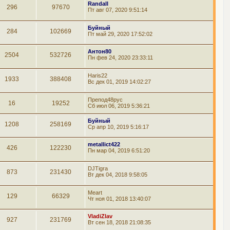
Randall
296
97670
Пт авг 07, 2020 9:51:14
Буйный
284
102669
Пт май 29, 2020 17:52:02
Антон80
2504
532726
Пн фев 24, 2020 23:33:11
Haris22
1933
388408
Вс дек 01, 2019 14:02:27
Препод48рус
16
19252
Сб июл 06, 2019 5:36:21
Буйный
1208
258169
Ср апр 10, 2019 5:16:17
metallict422
426
122230
Пн мар 04, 2019 6:51:20
DJTigra
873
231430
Вт дек 04, 2018 9:58:05
Meart
129
66329
Чт ноя 01, 2018 13:40:07
VladiZlav
927
231769
Вт сен 18, 2018 21:08:35