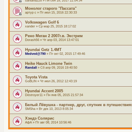
santana228
» Пн сен 18, 2017 22:04:34
Монолог старого "Пассата"
артур с
» Пт июл 15, 2016 22:30:33
Volkswagen Golf 6
xander
» Ср мар 25, 2015 18:17:02
Рено Меган 2 2007г.в. Экстрим
Dorash56
» Чт апр 03, 2014 13:47:01
Hyundai Getz 1.4MT
Medved@790
» Пт окт 02, 2015 17:49:46
Heike Hauck Limone Twin
Randall
» Сб апр 09, 2016 19:40:50
Toyota Vista
GoBLIN
» Чт июл 26, 2012 12:43:19
Hyundai Accent 2005
Destroyer11
» Пн янв 05, 2015 21:57:34
Белый Лёвушка - партнер, друг, спутник в путешествия
SMSha
» Вт дек 10, 2013 8:05:34
Хэндэ Солярис
АфА
» Пт авг 08, 2014 10:56:46