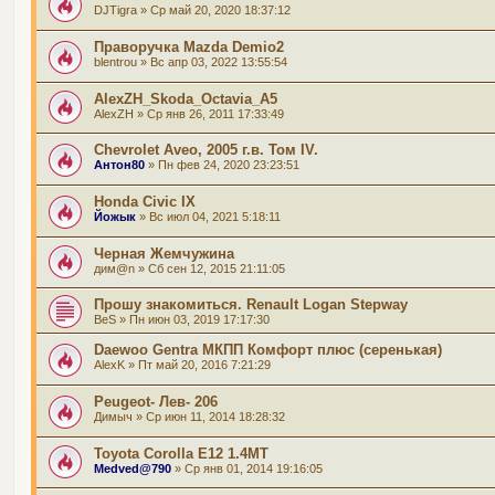
DJTigra
» Ср май 20, 2020 18:37:12
Праворучка Mazda Demio2
blentrou
» Вс апр 03, 2022 13:55:54
AlexZH_Skoda_Octavia_A5
AlexZH
» Ср янв 26, 2011 17:33:49
Chevrolet Aveo, 2005 г.в. Том IV.
Антон80
» Пн фев 24, 2020 23:23:51
Honda Civic IX
Йожык
» Вс июл 04, 2021 5:18:11
Черная Жемчужина
дим@n
» Сб сен 12, 2015 21:11:05
Прошу знакомиться. Renault Logan Stepway
BeS
» Пн июн 03, 2019 17:17:30
Daewoo Gentra МКПП Комфорт плюс (серенькая)
AlexK
» Пт май 20, 2016 7:21:29
Peugeot- Лев- 206
Димыч
» Ср июн 11, 2014 18:28:32
Toyota Corolla E12 1.4МТ
Medved@790
» Ср янв 01, 2014 19:16:05