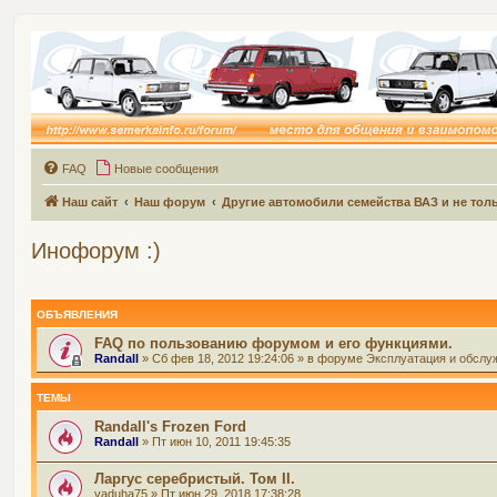
FAQ
Новые сообщения
Наш сайт
Наш форум
Другие автомобили семейства ВАЗ и не толь
Инофорум :)
ОБЪЯВЛЕНИЯ
FAQ по пользованию форумом и его функциями.
Randall
» Сб фев 18, 2012 19:24:06 » в форуме
Эксплуатация и обслу
ТЕМЫ
Randall's Frozen Ford
Randall
» Пт июн 10, 2011 19:45:35
Ларгус серебристый. Том II.
vaduha75
» Пт июн 29, 2018 17:38:28