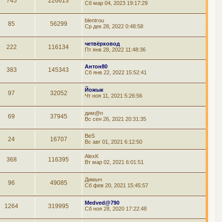
745
226613
Сб мар 04, 2023 19:17:29
blentrou
85
56299
Ср дек 28, 2022 0:48:58
четвёрковод
222
116134
Пт янв 28, 2022 11:48:36
Антон80
383
145343
Сб янв 22, 2022 15:52:41
Йожык
97
32052
Чт ноя 11, 2021 5:26:56
дим@n
69
37945
Вс сен 26, 2021 20:31:35
BeS
24
16707
Вс авг 01, 2021 6:12:50
AlexK
368
116395
Вт мар 02, 2021 6:01:51
Димыч
96
49085
Сб фев 20, 2021 15:45:57
Medved@790
1264
319995
Сб ноя 28, 2020 17:22:48