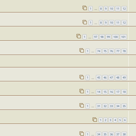
1
8
9
10
11
12
…
1
8
9
10
11
12
…
1
97
98
99
100
101
…
1
74
75
76
77
78
…
1
45
46
47
48
49
…
1
14
15
16
17
18
…
1
31
32
33
34
35
…
1
2
3
4
5
6
1
34
35
36
37
38
…