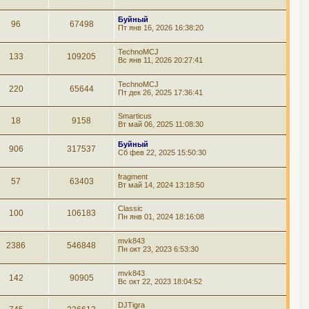
Буйный
96
67498
Пт янв 16, 2026 16:38:20
TechnoMCJ
133
109205
Вс янв 11, 2026 20:27:41
TechnoMCJ
220
65644
Пт дек 26, 2025 17:36:41
Smarticus
18
9158
Вт май 06, 2025 11:08:30
Буйный
906
317537
Сб фев 22, 2025 15:50:30
fragment
57
63403
Вт май 14, 2024 13:18:50
Classic
100
106183
Пн янв 01, 2024 18:16:08
mvk843
2386
546848
Пн окт 23, 2023 6:53:30
mvk843
142
90905
Вс окт 22, 2023 18:04:52
DJTigra