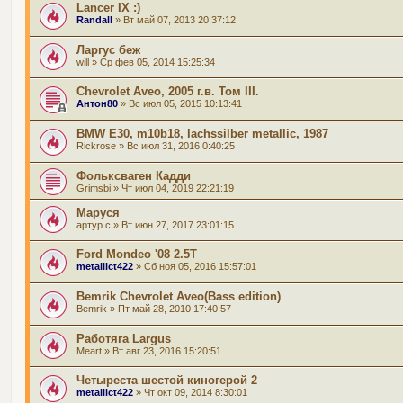
Lancer IX :)
Randall
» Вт май 07, 2013 20:37:12
Ларгус беж
will
» Ср фев 05, 2014 15:25:34
Chevrolet Aveo, 2005 г.в. Том III.
Антон80
» Вс июл 05, 2015 10:13:41
BMW E30, m10b18, lachssilber metallic, 1987
Rickrose
» Вс июл 31, 2016 0:40:25
Фольксваген Кадди
Grimsbi
» Чт июл 04, 2019 22:21:19
Маруся
артур с
» Вт июн 27, 2017 23:01:15
Ford Mondeo '08 2.5T
metallict422
» Сб ноя 05, 2016 15:57:01
Bemrik Chevrolet Aveo(Bass edition)
Bemrik
» Пт май 28, 2010 17:40:57
Работяга Largus
Meart
» Вт авг 23, 2016 15:20:51
Четыреста шестой киногерой 2
metallict422
» Чт окт 09, 2014 8:30:01