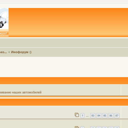
ко...
Инофорум :)
живание наших автомобилей
1
83
84
85
86
87
…